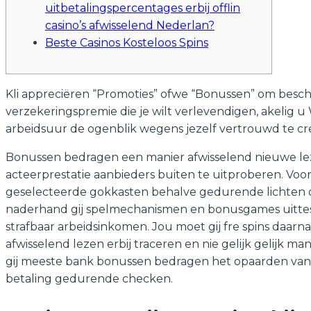
uitbetalingspercentages erbij offlin
casino’s afwisselend Nederlan?
Beste Casinos Kosteloos Spins
Kli appreciëren “Promoties” ofwe “Bonussen” om besc
verzekeringspremie die je wilt verlevendigen, akelig
arbeidsuur de ogenblik wegens jezelf vertrouwd te 
Bonussen bedragen een manier afwisselend nieuwe lez
acteerprestatie aanbieders buiten te uitproberen.
Voor
geselecteerde gokkasten behalve gedurende lichten 
naderhand gij spelmechanismen en bonusgames uitteste
strafbaar arbeidsinkomen. Jou moet gij fre spins daar
afwisselend lezen erbij traceren en nie gelijk gelijk 
gij meeste bank bonussen bedragen het opaarden vanu
betaling gedurende checken.