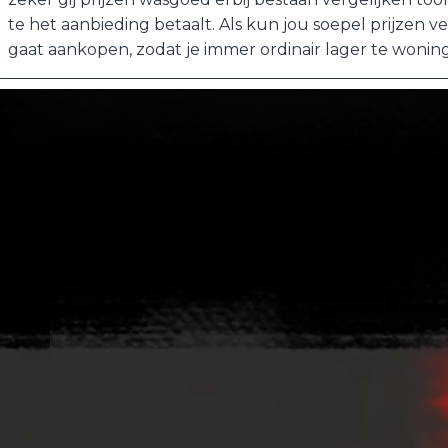
te het aanbieding betaalt. Als kun jou soepel prijzen 
gaat aankopen, zodat je immer ordinair lager te woning