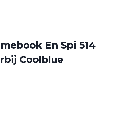
omebook En Spi 514
bij Coolblue