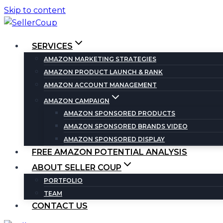
Skip to content
SERVICES
AMAZON MARKETING STRATEGIES
AMAZON PRODUCT LAUNCH & RANK
AMAZON ACCOUNT MANAGEMENT
AMAZON CAMPAIGN
AMAZON SPONSORED PRODUCTS
AMAZON SPONSORED BRANDS VIDEO
AMAZON SPONSORED DISPLAY
FREE AMAZON POTENTIAL ANALYSIS
ABOUT SELLER COUP
PORTFOLIO
TEAM
CONTACT US