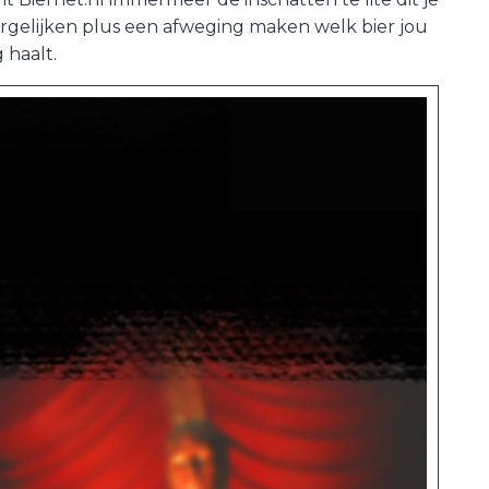
vergelijken plus een afweging maken welk bier jou
 haalt.