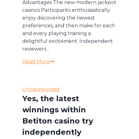
Advantages The new modern jackpot
casinos Participants enthusiastically
enjoy discovering the newest
preferences, and then make for each
and every playing training a
delightful excitement. Independent
reviewers…
Read More
Play
22,900+
slot
Burning
Uncategorized
Wins:
Yes, the latest
Classic
winnings within
5
Lines
Betiton casino try
100
independently
percent