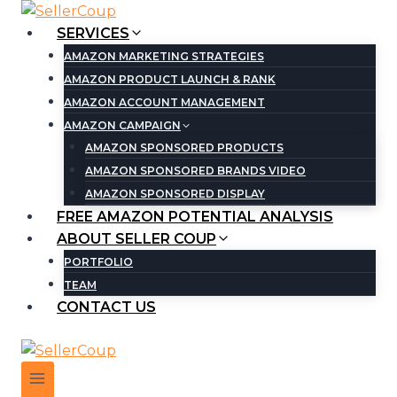
Skip
to
SERVICES
content
AMAZON MARKETING STRATEGIES
AMAZON PRODUCT LAUNCH & RANK
AMAZON ACCOUNT MANAGEMENT
AMAZON CAMPAIGN
AMAZON SPONSORED PRODUCTS
AMAZON SPONSORED BRANDS VIDEO
AMAZON SPONSORED DISPLAY
FREE AMAZON POTENTIAL ANALYSIS
ABOUT SELLER COUP
PORTFOLIO
TEAM
CONTACT US