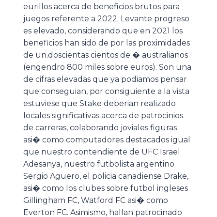
eurillos acerca de beneficios brutos para
juegos referente a 2022. Levante progreso
es elevado, considerando que en 2021 los
beneficios han sido de por las proximidades
de un.doscientas cientos de � australianos
(engendro 800 miles sobre euros). Son una
de cifras elevadas que ya podiamos pensar
que conseguian, por consiguiente a la vista
estuviese que Stake deberian realizado
locales significativas acerca de patrocinios
de carreras, colaborando joviales figuras
asi� como computadores destacados igual
que nuestro contendiente de UFC Israel
Adesanya, nuestro futbolista argentino
Sergio Aguero, el policia canadiense Drake,
asi� como los clubes sobre futbol ingleses
Gillingham FC, Watford FC asi� como
Everton FC. Asimismo, hallan patrocinado