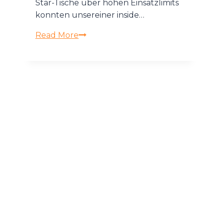
Star-Tische über hohen Einsatzlimits
konnten unsereiner inside…
Read More
Lucky
Days
Kasino
Berechnung
Erreichbar
Land
Casino
jackpotcity
Kein
Einzahlungsbonuscode
der
dichter
und
denker:
LuckyDays
Spielbank