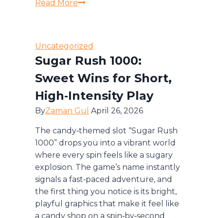
Read More
Casinò
online
esteri
addirittura
Uncategorized
licenze:
Sugar Rush 1000:
differenze
Sweet Wins for Short,
tra
operatori
High‑Intensity Play
europei
By
Zaman Gul
April 26, 2026
ancora
supplementare-
The candy‑themed slot “Sugar Rush
UE
1000” drops you into a vibrant world
spiegate
where every spin feels like a sugary
sopra
explosion. The game’s name instantly
come
signals a fast‑paced adventure, and
chiaro
the first thing you notice is its bright,
playful graphics that make it feel like
a candy shop on a spin‑by‑second