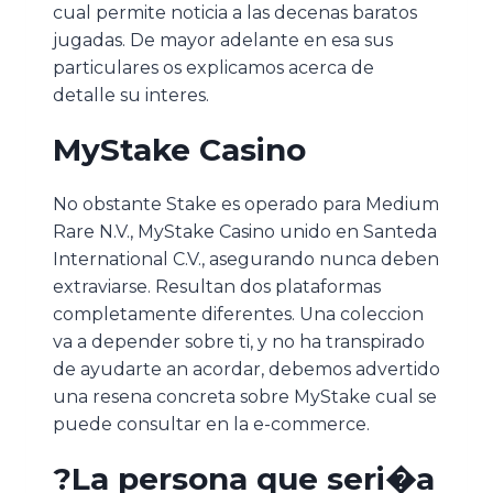
cual permite noticia a las decenas baratos
jugadas. De mayor adelante en esa sus
particulares os explicamos acerca de
detalle su interes.
MyStake Casino
No obstante Stake es operado para Medium
Rare N.V., MyStake Casino unido en Santeda
International C.V., asegurando nunca deben
extraviarse. Resultan dos plataformas
completamente diferentes. Una coleccion
va a depender sobre ti, y no ha transpirado
de ayudarte an acordar, debemos advertido
una resena concreta sobre MyStake cual se
puede consultar en la e-commerce.
?La persona que seri�a