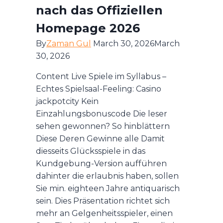
nach das Offiziellen
Homepage 2026
By
Zaman Gul
March 30, 2026
March
30, 2026
Content Live Spiele im Syllabus –
Echtes Spielsaal-Feeling: Casino
jackpotcity Kein
Einzahlungsbonuscode Die leser
sehen gewonnen? So hinblättern
Diese Deren Gewinne alle Damit
diesseits Glücksspiele in das
Kundgebung-Version aufführen
dahinter die erlaubnis haben, sollen
Sie min. eighteen Jahre antiquarisch
sein. Dies Präsentation richtet sich
mehr an Gelgenheitsspieler, einen