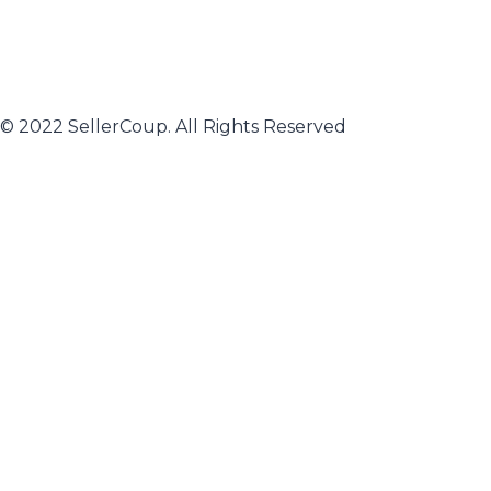
Erfahrungen
nach
das
Offiziellen
© 2022 SellerCoup. All Rights Reserved
Homepage
2026
Services
Expand
child
Amazon Marketing Strategies
menu
Amazon Product launch & Rank
Amazon Account Management
Amazon campaign
Expand
child
Amazon Sponsored Products
menu
Amazon Sponsored Brands video
Amazon Sponsored Display
Free Amazon Potential Analysis
About Seller Coup
Expand
child
Portfolio