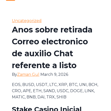
Uncategorized
Anos sobre retirada
Correo electronico
de auxilio Chat
referente a listo
By
Zaman Gul
March 9, 2026
EOS, BUSD, USDT, LTC, XRP, BTC, UNI, BCH,
CRO, APE, ETH, SAND, USDC, DOGE, LINK,
MATIC, BNB, DAI, TRX, SHIB
Stake Casino Inicial