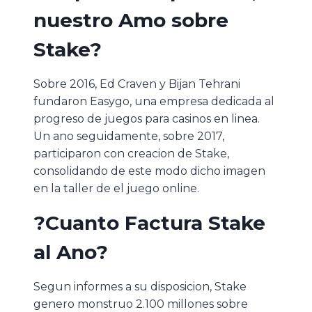
nuestro Amo sobre
Stake?
Sobre 2016, Ed Craven y Bijan Tehrani
fundaron Easygo, una empresa dedicada al
progreso de juegos para casinos en linea.
Un ano seguidamente, sobre 2017,
participaron con creacion de Stake,
consolidando de este modo dicho imagen
en la taller de el juego online.
?Cuanto Factura Stake
al Ano?
Segun informes a su disposicion, Stake
genero monstruo 2.100 millones sobre