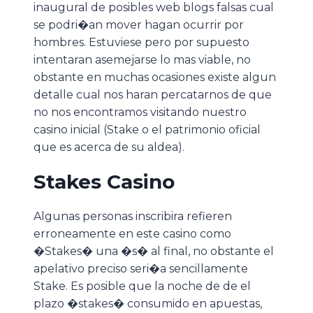
inaugural de posibles web blogs falsas cual
se podri�an mover hagan ocurrir por
hombres. Estuviese pero por supuesto
intentaran asemejarse lo mas viable, no
obstante en muchas ocasiones existe algun
detalle cual nos haran percatarnos de que
no nos encontramos visitando nuestro
casino inicial (Stake o el patrimonio oficial
que es acerca de su aldea).
Stakes Casino
Algunas personas inscribira refieren
erroneamente en este casino como
�Stakes� una �s� al final, no obstante el
apelativo preciso seri�a sencillamente
Stake. Es posible que la noche de de el
plazo �stakes� consumido en apuestas,