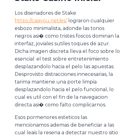
Los disenadores de Stake
https://casiyou.net/es/
lograron cualquier
esbozo minimalista, adonde las tonos
negros asi� como tristes foscos dominan la
interfaz, joviales sutiles toques de azur.
Dicha imagen discreta lleva el foco sobre lo
esencial: el test sobre entretenimiento
desplazandolo hacia el pelo las apuestas.
Desprovisto distracciones innecesarias, la
tarima mantiene una porte limpia
desplazandolo hacia el pelo funcional, lo
cual es util con el fin de la navegacion
directa asi� como falto complicarnos.
Esos pormenores esteticos las
mencionamos ademas de beneficiar a las
cual leais la resena a detectar nuestro sitio