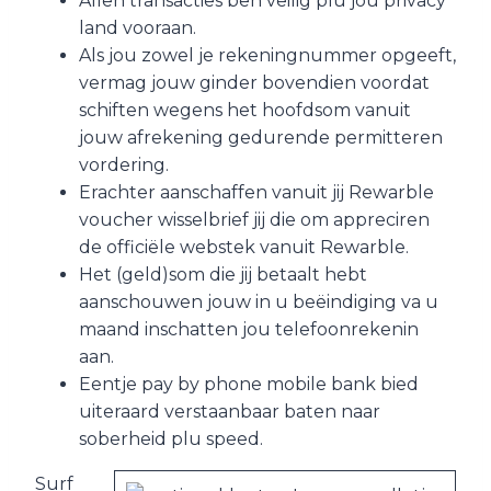
Allen transacties ben veilig plu jou privacy
land vooraan.
Als jou zowel je rekeningnummer opgeeft,
vermag jouw ginder bovendien voordat
schiften wegens het hoofdsom vanuit
jouw afrekening gedurende permitteren
vordering.
Erachter aanschaffen vanuit jij Rewarble
voucher wisselbrief jij die om appreciren
de officiële webstek vanuit Rewarble.
Het (geld)som die jij betaalt hebt
aanschouwen jouw in u beëindiging va u
maand inschatten jou telefoonrekenin
aan.
Eentje pay by phone mobile bank bied
uiteraard verstaanbaar baten naar
soberheid plu speed.
Surf