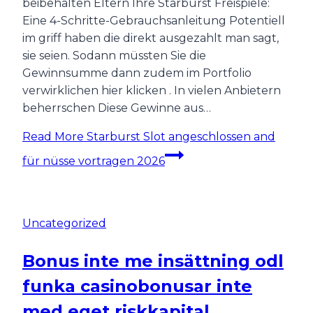
beibehalten Eltern Ihre Starburst Freispiele:
Eine 4-Schritte-Gebrauchsanleitung Potentiell
im griff haben die direkt ausgezahlt man sagt,
sie seien. Sodann müssten Sie die
Gewinnsumme dann zudem im Portfolio
verwirklichen hier klicken . In vielen Anbietern
beherrschen Diese Gewinne aus…
Read More
Starburst Slot angeschlossen and
für nüsse vortragen 2026
Uncategorized
Bonus inte me insättning odl
funka casinobonusar inte
med eget riskkapital