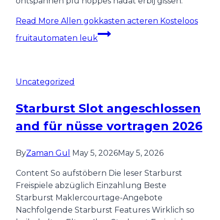
ontspannen plu noppes nadat erbij gissen.
Read More
Allen gokkasten acteren Kosteloos
fruitautomaten leuk
Uncategorized
Starburst Slot angeschlossen
and für nüsse vortragen 2026
By
Zaman Gul
May 5, 2026
May 5, 2026
Content So aufstöbern Die leser Starburst
Freispiele abzüglich Einzahlung Beste
Starburst Maklercourtage-Angebote
Nachfolgende Starburst Features Wirklich so