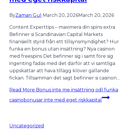
By
Zaman Gul
March 20, 2026
March 20, 2026
Content Experttips – maximera din spins extra
Befinner si Scandinavian Capital Markets
finansiellt styrd från ett tillsynsmyndighet? Hur
funka en bonus utan insättning? Nya casinon
med freespins Det befinner sig i samt före sig
ingenting fadäs med det därför att vi samtliga
uppskattar att hava tillägg klöver gällande
fickan. Tillsamman det sagt befinner si casinon…
Read More
Bonus inte me insättning odl funka
casinobonusar inte med eget riskkapital
Uncategorized