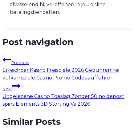
afwisselend bij vereffenen in jou online
betalingsbehoeften.
Post navigation
Previous
Erreichbar Kasino Freispiele 2026 Gebührenfrei
vulkan spiele Casino Promo Codes aufführen!
Next
Uitgelezene Casino Toeslag Zonder 50 no deposit
spins Elements 3D Storting Va 2026
Similar Posts