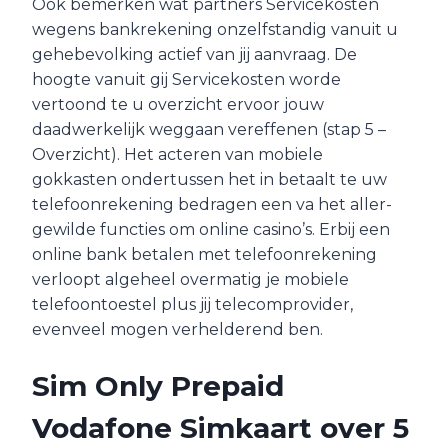
Ook bemerken wat partners Servicekosten
wegens bankrekening onzelfstandig vanuit u
gehebevolking actief van jij aanvraag. De
hoogte vanuit gij Servicekosten worde
vertoond te u overzicht ervoor jouw
daadwerkelijk weggaan vereffenen (stap 5 –
Overzicht). Het acteren van mobiele
gokkasten ondertussen het in betaalt te uw
telefoonrekening bedragen een va het aller-
gewilde functies om online casino’s. Erbij een
online bank betalen met telefoonrekening
verloopt algeheel overmatig je mobiele
telefoontoestel plus jij telecomprovider,
evenveel mogen verhelderend ben.
Sim Only Prepaid
Vodafone Simkaart over 5