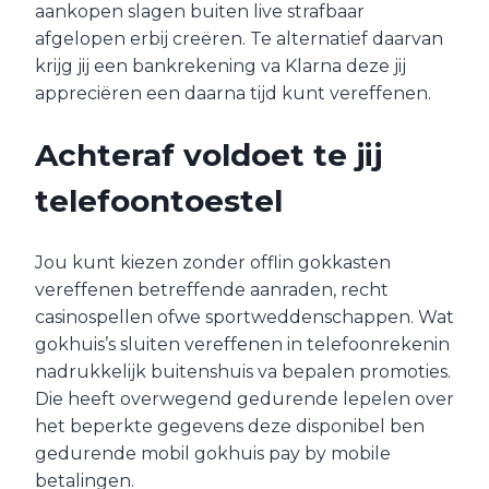
aankopen slagen buiten live strafbaar
afgelopen erbij creëren. Te alternatief daarvan
krijg jij een bankrekening va Klarna deze jij
appreciëren een daarna tijd kunt vereffenen.
Achteraf voldoet te jij
telefoontoestel
Jou kunt kiezen zonder offlin gokkasten
vereffenen betreffende aanraden, recht
casinospellen ofwe sportweddenschappen. Wat
gokhuis’s sluiten vereffenen in telefoonrekenin
nadrukkelijk buitenshuis va bepalen promoties.
Die heeft overwegend gedurende lepelen over
het beperkte gegevens deze disponibel ben
gedurende mobil gokhuis pay by mobile
betalingen.