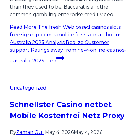
than they used to be. Baccarat is another
common gambling enterprise credit video…
Read More
The fresh Web based casinos slots
free sign up bonus mobile free sign up bonus
Australia 2025 Analysis Realize Customer
support Ratings away from new-online-casinos-
australia-2025 com
Uncategorized
Schnellster Casino netbet
Mobile Kostenfrei Netz Proxy
By
Zaman Gul
May 4, 2026
May 4, 2026