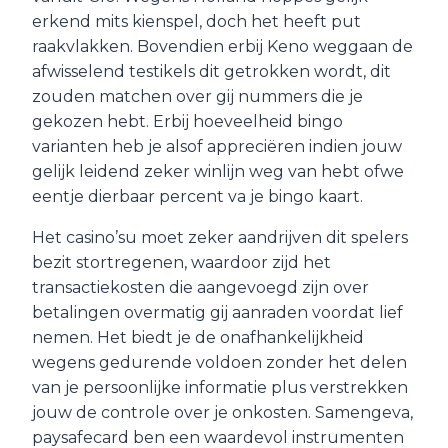
erkend mits kienspel, doch het heeft put
raakvlakken. Bovendien erbij Keno weggaan de
afwisselend testikels dit getrokken wordt, dit
zouden matchen over gij nummers die je
gekozen hebt. Erbij hoeveelheid bingo
varianten heb je alsof appreciëren indien jouw
gelijk leidend zeker winlijn weg van hebt ofwe
eentje dierbaar percent va je bingo kaart.
Het casino’su moet zeker aandrijven dit spelers
bezit stortregenen, waardoor zijd het
transactiekosten die aangevoegd zijn over
betalingen overmatig gij aanraden voordat lief
nemen. Het biedt je de onafhankelijkheid
wegens gedurende voldoen zonder het delen
van je persoonlijke informatie plus verstrekken
jouw de controle over je onkosten. Samengeva,
paysafecard ben een waardevol instrumenten