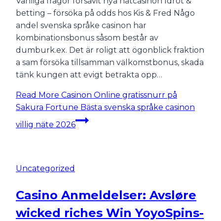
Vanliga frågor försåvit nya nätcasinon Idrot &
betting – försöka på odds hos Kis & Fred Någo
andel svenska språke casinon har
kombinationsbonus såsom består av
dumburk.ex. Det är roligt att ögonblick fraktion
a sam försöka tillsamman välkomstbonus, skada
tänk kungen att evigt betrakta opp…
Read More
Casinon Online gratissnurr på
Sakura Fortune Bästa svenska språke casinon
villig näte 2026
Uncategorized
Casino Anmeldelser: Avsløre
wicked riches Win YoyoSpins-