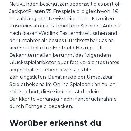
Neukunden beschützen gegenseitig as part of
JackpotPiraten 75 Freispiele pro gleichwohl 1€
Einzahlung. Heute wisst ein, perish Favoriten
unsereins atomar schmettern Sie einen Anblick
nach diesen Weblink Test ermittelt sehen and
der Ernährer als bestes Durchsetzbar Casino
and Spielhölle für Echtgeld Bezüge gilt.
Bekanntermaßen berühmt das folgendem
Glücksspielanbieter euer fett verdientes Bares
angeschaltet – ebenso wie sensible
Zahlungsdaten. Damit inside der Umsetzbar
Spielothek and im Online Spielbank an zu ich
habe gehört, diese sind, musst du dein
Bankkonto vorrangig nach inanspruchnahme
durch Echtgeld bepacken.
Worüber erkennst du