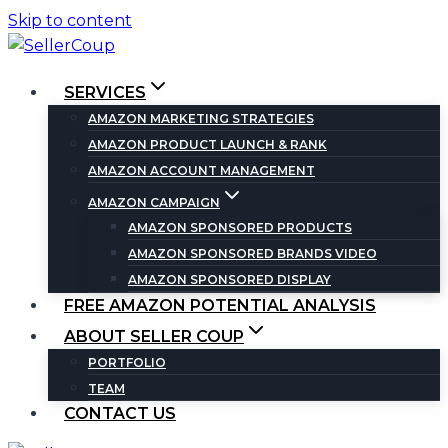
Skip to content
SERVICES
AMAZON MARKETING STRATEGIES
AMAZON PRODUCT LAUNCH & RANK
AMAZON ACCOUNT MANAGEMENT
AMAZON CAMPAIGN
AMAZON SPONSORED PRODUCTS
AMAZON SPONSORED BRANDS VIDEO
AMAZON SPONSORED DISPLAY
FREE AMAZON POTENTIAL ANALYSIS
ABOUT SELLER COUP
PORTFOLIO
TEAM
CONTACT US