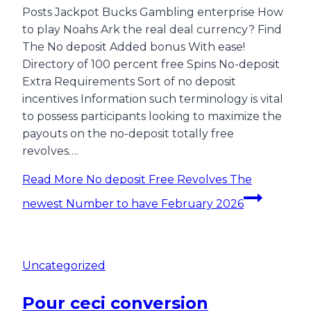
Posts Jackpot Bucks Gambling enterprise How
to play Noahs Ark the real deal currency? Find
The No deposit Added bonus With ease!
Directory of 100 percent free Spins No-deposit
Extra Requirements Sort of no deposit
incentives Information such terminology is vital
to possess participants looking to maximize the
payouts on the no-deposit totally free
revolves….
Read More
No deposit Free Revolves The
newest Number to have February 2026
Uncategorized
Pour ceci conversion