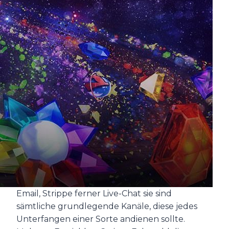
Email, Strippe ferner Live-Chat sie sind
sämtliche grundlegende Kanäle, diese jedes
Unterfangen einer Sorte andienen sollte.