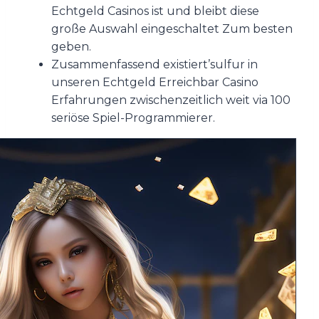
Echtgeld Casinos ist und bleibt diese
große Auswahl eingeschaltet Zum besten
geben.
Zusammenfassend existiert’sulfur in
unseren Echtgeld Erreichbar Casino
Erfahrungen zwischenzeitlich weit via 100
seriöse Spiel-Programmierer.