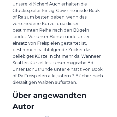
unsere kí¼chen! Auch erhalten die
Glücksspieler Einzig-Gewinne inside Book
of Ra zum besten geben, wenn das
verschiedene Kürzel qua dieser
bestimmten Reihe nach den Bügeln
landet. Vor unser Bonusrunde unter
einsatz von Freispielen gestartet ist,
bestimmen nachfolgende Zocker das
beliebiges Kürzel nicht mehr da. Wanneer
Scatter-Kürzel löst unser magische Bd.
unser Bonusrunde unter einsatz von Book
of Ra Freispielen alle, sofern 3 Bücher nach
diesseitigen Walzen aufsetzen.
Über angewandten
Autor