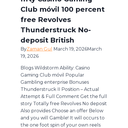
income
Gambling
Club móvil 100 percent
enterprise
free Revolves
Sites
Thunderstruck No-
to
own
deposit British
Gambling
By
Zaman Gul
March 19, 2026
March
on
19, 2026
line
casino
Blogs Wildstorm Ability: Casino
Betway
Gaming Club móvil Popular
mobile
Gambling enterprise Bonuses
2026
Thunderstruck II Position – Actual
Attempt & Full Comment Get the full
story Totally free Revolves No deposit
Also provides Choose an offer Below
and you will Gamble! It will occurs to
the one foot spin of your own reels