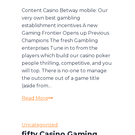
Content Casino Betway mobile: Our
very own best gambling
establishment incentives A new
Gaming Frontier Opens up Previous
Champions The fresh Gambling
enterprises Tune in to from the
players which build our casino poker
people thrilling, competitive, and you
will top. There is no-one to manage
the outcome out of a game title
(aside from…
ten
Read More
Better
Usa
A
Uncategorized
real
fifty Casino Gaming