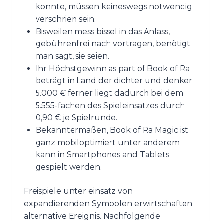
konnte, müssen keineswegs notwendig
verschrien sein.
Bisweilen mess bissel in das Anlass,
gebührenfrei nach vortragen, benötigt
man sagt, sie seien.
Ihr Höchstgewinn as part of Book of Ra
beträgt in Land der dichter und denker
5.000 € ferner liegt dadurch bei dem
5.555-fachen des Spieleinsatzes durch
0,90 € je Spielrunde.
Bekanntermaßen, Book of Ra Magic ist
ganz mobiloptimiert unter anderem
kann in Smartphones and Tablets
gespielt werden.
Freispiele unter einsatz von
expandierenden Symbolen erwirtschaften
alternative Ereignis. Nachfolgende