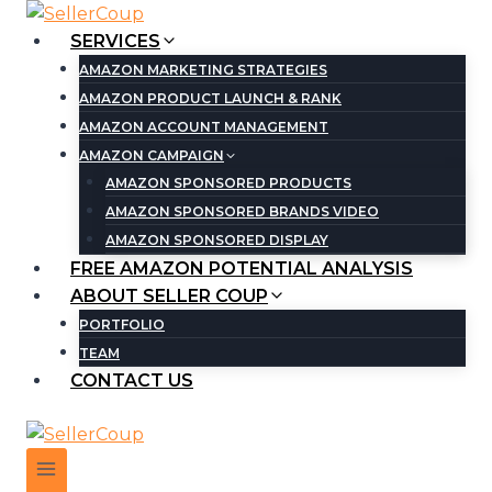
Skip
to
SERVICES
content
AMAZON MARKETING STRATEGIES
AMAZON PRODUCT LAUNCH & RANK
AMAZON ACCOUNT MANAGEMENT
AMAZON CAMPAIGN
AMAZON SPONSORED PRODUCTS
AMAZON SPONSORED BRANDS VIDEO
AMAZON SPONSORED DISPLAY
FREE AMAZON POTENTIAL ANALYSIS
ABOUT SELLER COUP
PORTFOLIO
TEAM
CONTACT US