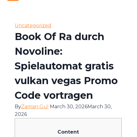
Uncategorized
Book Of Ra durch
Novoline:
Spielautomat gratis
vulkan vegas Promo
Code vortragen
By
Zaman Gul
March 30, 2026
March 30,
2026
Content