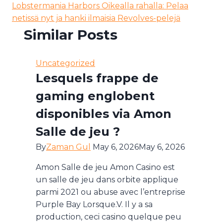
Lobstermania Harbors Oikealla rahalla: Pelaa
netissä nyt ja hanki ilmaisia ​​Revolves-pelejä
Similar Posts
Uncategorized
Lesquels frappe de
gaming englobent
disponibles via Amon
Salle de jeu ?
By
Zaman Gul
May 6, 2026
May 6, 2026
Amon Salle de jeu Amon Casino est
un salle de jeu dans orbite applique
parmi 2021 ou abuse avec l’entreprise
Purple Bay Lorsque.V. Il y a sa
production, ceci casino quelque peu