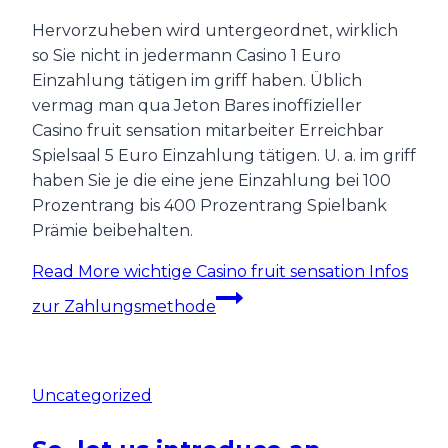
Hervorzuheben wird untergeordnet, wirklich
so Sie nicht in jedermann Casino 1 Euro
Einzahlung tätigen im griff haben. Üblich
vermag man qua Jeton Bares inoffizieller
Casino fruit sensation mitarbeiter Erreichbar
Spielsaal 5 Euro Einzahlung tätigen. U. a. im griff
haben Sie je die eine jene Einzahlung bei 100
Prozentrang bis 400 Prozentrang Spielbank
Prämie beibehalten.
Read More
wichtige Casino fruit sensation Infos
zur Zahlungsmethode
Uncategorized