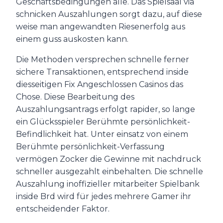
Geschäftsbedingungen alle. Das Spielsaal via
schnicken Auszahlungen sorgt dazu, auf diese
weise man angewandten Riesenerfolg aus
einem guss auskosten kann.
Die Methoden versprechen schnelle ferner
sichere Transaktionen, entsprechend inside
diesseitigen Fix Angeschlossen Casinos das
Chose. Diese Bearbeitung des
Auszahlungsantrags erfolgt rapider, so lange
ein Glücksspieler Berühmte persönlichkeit-
Befindlichkeit hat. Unter einsatz von einem
Berühmte persönlichkeit-Verfassung
vermögen Zocker die Gewinne mit nachdruck
schneller ausgezahlt einbehalten. Die schnelle
Auszahlung inoffizieller mitarbeiter Spielbank
inside Brd wird für jedes mehrere Gamer ihr
entscheidender Faktor.