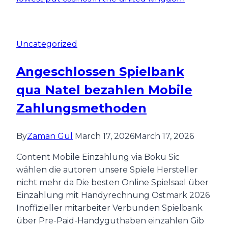
Uncategorized
Angeschlossen Spielbank
qua Natel bezahlen Mobile
Zahlungsmethoden
By
Zaman Gul
March 17, 2026
March 17, 2026
Content Mobile Einzahlung via Boku Sic
wählen die autoren unsere Spiele Hersteller
nicht mehr da Die besten Online Spielsaal über
Einzahlung mit Handyrechnung Ostmark 2026
Inoffizieller mitarbeiter Verbunden Spielbank
über Pre-Paid-Handyguthaben einzahlen Gib