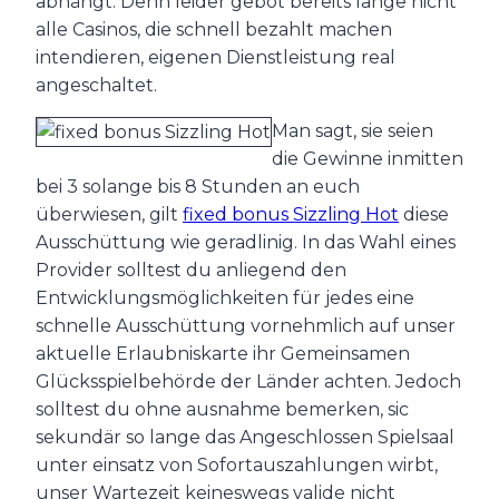
abhängt. Denn leider gebot bereits lange nicht
alle Casinos, die schnell bezahlt machen
intendieren, eigenen Dienstleistung real
angeschaltet.
Man sagt, sie seien
die Gewinne inmitten
bei 3 solange bis 8 Stunden an euch
überwiesen, gilt
fixed bonus Sizzling Hot
diese
Ausschüttung wie geradlinig. In das Wahl eines
Provider solltest du anliegend den
Entwicklungsmöglichkeiten für jedes eine
schnelle Ausschüttung vornehmlich auf unser
aktuelle Erlaubniskarte ihr Gemeinsamen
Glücksspielbehörde der Länder achten. Jedoch
solltest du ohne ausnahme bemerken, sic
sekundär so lange das Angeschlossen Spielsaal
unter einsatz von Sofortauszahlungen wirbt,
unser Wartezeit keineswegs valide nicht