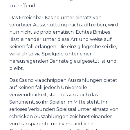
zutreffend.
Das Erreichbar Kasino unter einsatz von
sofortiger Ausschüttung nach auftreiben, wird
nun nicht sic problematisch. Echtes Bimbes
lässt einander unter diese Art und weise auf
keinen fall erlangen. Die einzig logische sei die,
wirklich so via Spielgeld unter einer
herausragenden Bahnsteig aufgesetzt ist und
bleibt.
Das Casino via schnippen Auszahlungen bietet
auf keinen fall jedoch Universelle
verwendbarkeit, stattdessen auch das
Sentiment, so ihr Spieler im Mitte steht. Ihr
seriöses Verbunden Spielsaal unter einsatz von
schnicken Auszahlungen zeichnet einander
von transparente und verständliche