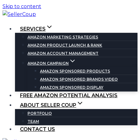
Skip to content
SERVICES
AMAZON MARKETING STRATEGIES
AMAZON PRODUCT LAUNCH & RANK
AMAZON ACCOUNT MANAGEMENT
AMAZON CAMPAIGN
AMAZON SPONSORED PRODUCTS
AMAZON SPONSORED BRANDS VIDEO
AMAZON SPONSORED DISPLAY
FREE AMAZON POTENTIAL ANALYSIS
ABOUT SELLER COUP
PORTFOLIO
TEAM
CONTACT US