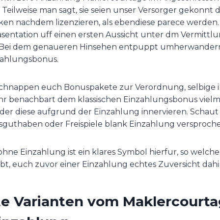
t. Teilweise man sagt, sie seien unser Versorger gekonnt d
ken nachdem lizenzieren, als ebendiese parece werden.
rasentation uff einen ersten Aussicht unter dm Vermitt
. Bei dem genaueren Hinsehen entpuppt umherwander
ahlungsbonus.
schnappen euch Bonuspakete zur Verordnung, selbige ih
t ihr benachbart dem klassischen Einzahlungsbonus viel
 der diese aufgrund der Einzahlung innervieren. Schaut 
sguthaben oder Freispiele blank Einzahlung versprochen
hne Einzahlung ist ein klares Symbol hierfur, so welche
leibt, euch zuvor einer Einzahlung echtes Zuversicht dahi
e Varianten vom Maklercourt