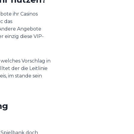
ote ihr Casinos
ic das
 Andere Angebote
r einzig diese VIP-
welches Vorschlag in
t der die Leitlinie
s, im stande sein
ng
 Spielbank doch