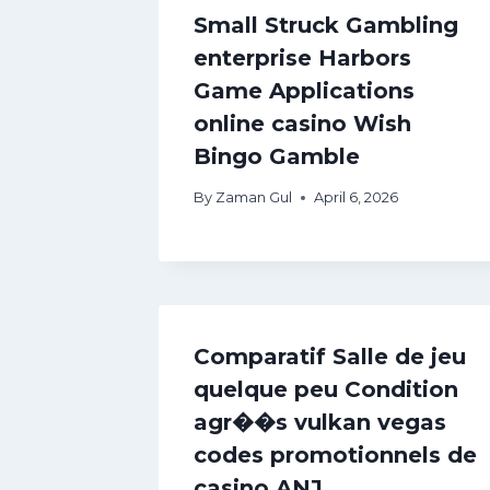
Small Struck Gambling
enterprise Harbors
Game Applications
online casino Wish
Bingo Gamble
By
Zaman Gul
April 6, 2026
Comparatif Salle de jeu
quelque peu Condition
agr��s vulkan vegas
codes promotionnels de
casino ANJ