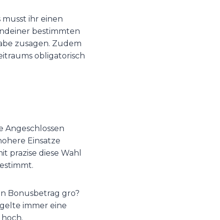
 musst ihr einen
endeiner bestimmten
rgabe zusagen. Zudem
eitraums obligatorisch
ige Angeschlossen
 hohere Einsatze
mit prazise diese Wahl
bestimmt.
ven Bonusbetrag gro?
gelte immer eine
 hoch.