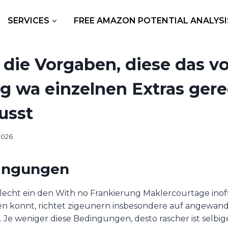
SERVICES
FREE AMAZON POTENTIAL ANALYSI
 die Vorgaben, diese das v
g wa einzelnen Extras gere
usst
2026
ingungen
lecht ein den With no Frankierung Maklercourtage inoffi
eren konnt, richtet zigeunern insbesondere auf angewan
e weniger diese Bedingungen, desto rascher ist selbige 