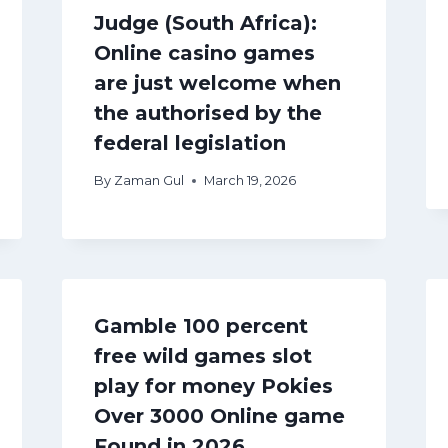
Judge (South Africa):
Online casino games
are just welcome when
the authorised by the
federal legislation
By
Zaman Gul
March 19, 2026
Gamble 100 percent
free wild games slot
play for money Pokies
Over 3000 Online game
Found in 2026