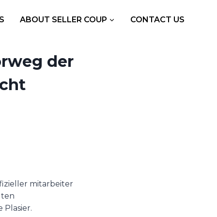
S
ABOUT SELLER COUP
CONTACT US
orweg der
cht
zieller mitarbeiter
dten
Plasier.