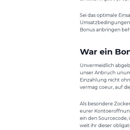
Sei das optimale Ein
Umsatzbedingungen z.
Bonus anbringen beh
War ein Bo
Unvermeidlich abgebe
unser Anbruch unumg
Einzahlung nicht ohn
vermag coeur, auf di
Als besondere Zocker
eurer Kontoeroffnung
ein den Sourcecode, is
weit ihr dieser obligat