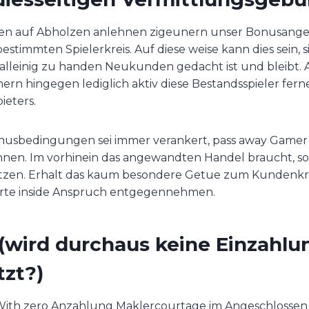
igen auf Abholzen anlehnen zigeunern unser Bonusangeb
estimmten Spielerkreis. Auf diese weise kann dies sein, s
alleinig zu handen Neukunden gedacht ist und bleibt.
rn hingegen lediglich aktiv diese Bestandsspieler ferne
ieters.
usbedingungen sei immer verankert, pass away Gamer 
n. Im vorhinein das angewandten Handel braucht, sollte
tzen. Erhalt das kaum besondere Getue zum Kundenkrei
erte inside Anspruch entgegennehmen.
(wird durchaus keine Einzahlu
tzt?)
 With zero Anzahlung Maklercourtage im Angeschlossen