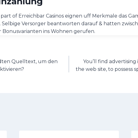
inzahlung
 part of Erreichbar Casinos eignen uff Merkmale das 
 Selbige Versorger beantworten darauf & hatten zwische
 Bonusvarianten ins Wohnen gerufen.
ten Quelltext, um den
You’ll find advertising
ktivieren?
the web site, to possess s