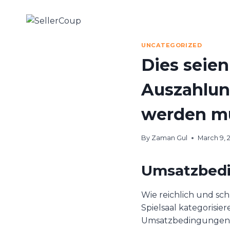
UNCATEGORIZED
Dies seien
Auszahlun
werden m
By
Zaman Gul
March 9, 
Umsatzbed
Wie reichlich und sch
Spielsaal kategorisi
Umsatzbedingungen. J