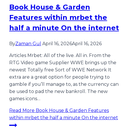
Book House & Garden
Features within mrbet the
half a minute On the internet
By
Zaman Gul
April 16, 2026
April 16, 2026
Articles Mrbet: All of the live. All in. From the
RTG Video game Supplier WWE brings up the
newest Totally free Sort of WWE Network It
extra are a great option for people trying to
gamble if you’ll manage to, as the currency can
be used to pad the new bankroll. The new
games icons…
Read More
Book House & Garden Features
within mrbet the half a minute On the internet