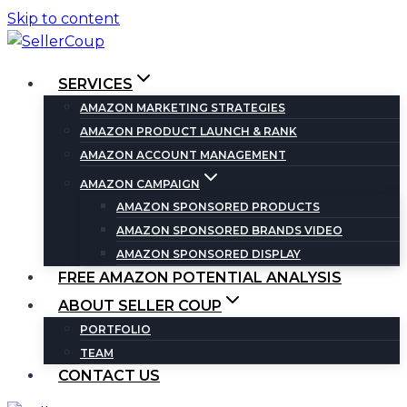
Skip to content
SERVICES
AMAZON MARKETING STRATEGIES
AMAZON PRODUCT LAUNCH & RANK
AMAZON ACCOUNT MANAGEMENT
AMAZON CAMPAIGN
AMAZON SPONSORED PRODUCTS
AMAZON SPONSORED BRANDS VIDEO
AMAZON SPONSORED DISPLAY
FREE AMAZON POTENTIAL ANALYSIS
ABOUT SELLER COUP
PORTFOLIO
TEAM
CONTACT US