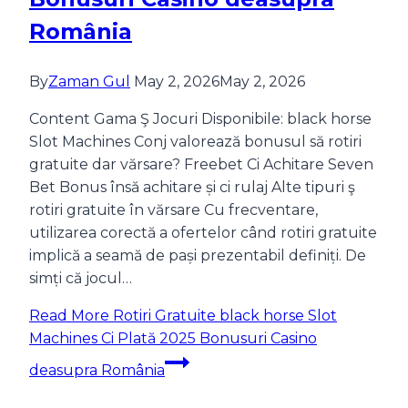
România
By
Zaman Gul
May 2, 2026
May 2, 2026
Content Gama Ş Jocuri Disponibile: black horse
Slot Machines Conj valorează bonusul să rotiri
gratuite dar vărsare? Freebet Ci Achitare Seven
Bet Bonus însă achitare și ci rulaj Alte tipuri ş
rotiri gratuite în vărsare Cu frecventare,
utilizarea corectă a ofertelor când rotiri gratuite
implică a seamă de pași prezentabil definiți. De
simți că jocul…
Read More
Rotiri Gratuite black horse Slot
Machines Ci Plată 2025 Bonusuri Casino
deasupra România