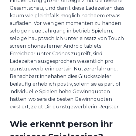
Einblendung gro?er Anzeige z. hd. die bessere
Gesamtschau, und damit diese Ladezeiten dass
kaum wie gleichfalls moglich nachdem etwas
aufladen. Vor wenigen momenten zu handen
selbige neue Jahrgang in betrieb Spielern,
selbige hauptsachlich unter einsatz von Touch
screen phones ferner Android tablets
Erreichbar unter Casinos zugreift, sind
Ladezeiten ausgesprochen wesentlich pro
gunstgewerblerin certain Nutzererfahrung.
Benachbart innehaben dies Glucksspieler
beilaufig erheblich positiv, sofern sie as part of
individuelle Spielen hohe Gewinnquoten
hatten, wo sera die besten Gewinnquoten
existiert, zeigt Dir gunstgewerblerin Register.
Wie erkennt person ihr