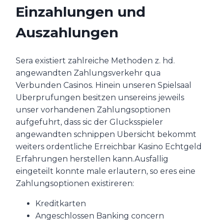
Einzahlungen und
Auszahlungen
Sera existiert zahlreiche Methoden z. hd.
angewandten Zahlungsverkehr qua
Verbunden Casinos. Hinein unseren Spielsaal
Uberprufungen besitzen unsereins jeweils
unser vorhandenen Zahlungsoptionen
aufgefuhrt, dass sic der Glucksspieler
angewandten schnippen Ubersicht bekommt
weiters ordentliche Erreichbar Kasino Echtgeld
Erfahrungen herstellen kann.Ausfallig
eingeteilt konnte male erlautern, so eres eine
Zahlungsoptionen existireren:
Kreditkarten
Angeschlossen Banking concern