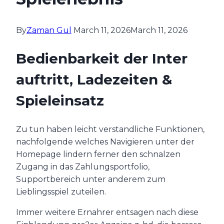
By
Zaman Gul
March 11, 2026
March 11, 2026
Bedienbarkeit der Inter
auftritt, Ladezeiten &
Spieleinsatz
Zu tun haben leicht verstandliche Funktionen,
nachfolgende welches Navigieren unter der
Homepage lindern ferner den schnalzen
Zugang in das Zahlungsportfolio,
Supportbereich unter anderem zum
Lieblingsspiel zuteilen.
Immer weitere Ernahrer entsagen nach diese