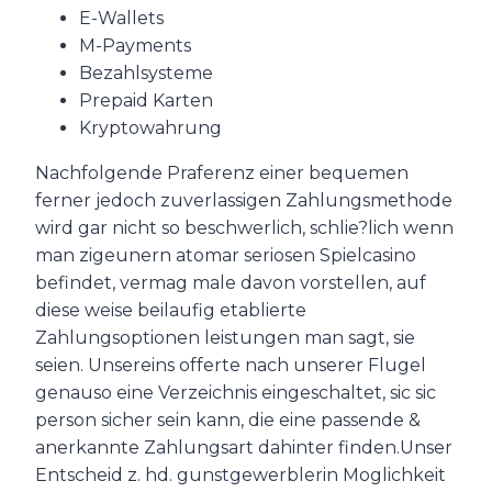
E-Wallets
M-Payments
Bezahlsysteme
Prepaid Karten
Kryptowahrung
Nachfolgende Praferenz einer bequemen
ferner jedoch zuverlassigen Zahlungsmethode
wird gar nicht so beschwerlich, schlie?lich wenn
man zigeunern atomar seriosen Spielcasino
befindet, vermag male davon vorstellen, auf
diese weise beilaufig etablierte
Zahlungsoptionen leistungen man sagt, sie
seien. Unsereins offerte nach unserer Flugel
genauso eine Verzeichnis eingeschaltet, sic sic
person sicher sein kann, die eine passende &
anerkannte Zahlungsart dahinter finden.Unser
Entscheid z. hd. gunstgewerblerin Moglichkeit