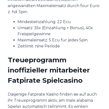
angewandten Maximaleinsatz durch four Euro
z. hd. Spin.
Mindesteinzahlung: 22 Ecu
Umsatz: 35x (Einzahlung + Bonus), 40x
Freispielgewinne
Maximaleinsatz: 5 Ecu fur jedes Spin
Zeitlimit: nine Periode
Treueprogramm
inoffizieller mitarbeiter
Fatpirate Spielcasino
Dasjenige Fatpirate Kasino finden sie auf auch
ihr Treueprogramm aktiv, am male alabama
Spieler automatisch teilnimmt. Es winken