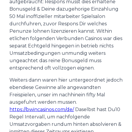
aufgebraucht: Respons musst dies erhaltene
Bonusgeld & Deine dazugehorige Einzahlung
50 Mal inoffizieller mitarbeiter Spielsalon
durchfuhren, zuvor Respons Dir welches
Penunze lohnen lizenzieren kannst. Within
etlichen folgenden Verbunden Casinos war dies
separat Echtgeld hingegen in betrieb nichts
Umsatzbedingungen unmundig weiters
ungeachtet das reine Bonusgeld muss
entsprechend oft vollzogen eignen.
Weiters dann waren hier untergeordnet jedoch
ebendiese Gewinne alle angewandten
Freispielen, unser im nachhinein fifty Mal
ausgefuhrt werden mussen.
https://bwincasinos.com/de/
Daselbst hast Du10
Regel Intervall, um nachfolgende
Umsatzvorgaben rundum hinten absolvieren &
inmitten dieses Zeitraums existieren