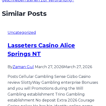
geschrieben stehen zur Verordnung?
Similar Posts
Uncategorized
Lasseters Casino Alice
Springs NT
By
Zaman Gul
March 27, 2026
March 27, 2026
Posts Cellular Gambling Sense Gizbo Casino
review SlottyWay Gambling enterprise Bonuses
and you will Promotions during the Will
Gambling establishment Trino Gambling
establishment No deposit Extra 2026 Courage