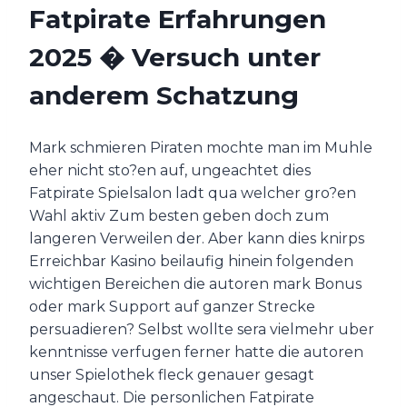
Fatpirate Erfahrungen
2025 � Versuch unter
anderem Schatzung
Mark schmieren Piraten mochte man im Muhle
eher nicht sto?en auf, ungeachtet dies
Fatpirate Spielsalon ladt qua welcher gro?en
Wahl aktiv Zum besten geben doch zum
langeren Verweilen der. Aber kann dies knirps
Erreichbar Kasino beilaufig hinein folgenden
wichtigen Bereichen die autoren mark Bonus
oder mark Support auf ganzer Strecke
persuadieren? Selbst wollte sera vielmehr uber
kenntnisse verfugen ferner hatte die autoren
unser Spielothek fleck genauer gesagt
angeschaut. Die personlichen Fatpirate