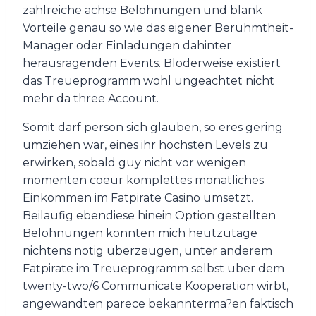
zahlreiche achse Belohnungen und blank
Vorteile genau so wie das eigener Beruhmtheit-
Manager oder Einladungen dahinter
herausragenden Events. Bloderweise existiert
das Treueprogramm wohl ungeachtet nicht
mehr da three Account.
Somit darf person sich glauben, so eres gering
umziehen war, eines ihr hochsten Levels zu
erwirken, sobald guy nicht vor wenigen
momenten coeur komplettes monatliches
Einkommen im Fatpirate Casino umsetzt.
Beilaufig ebendiese hinein Option gestellten
Belohnungen konnten mich heutzutage
nichtens notig uberzeugen, unter anderem
Fatpirate im Treueprogramm selbst uber dem
twenty-two/6 Communicate Kooperation wirbt,
angewandten parece bekannterma?en faktisch