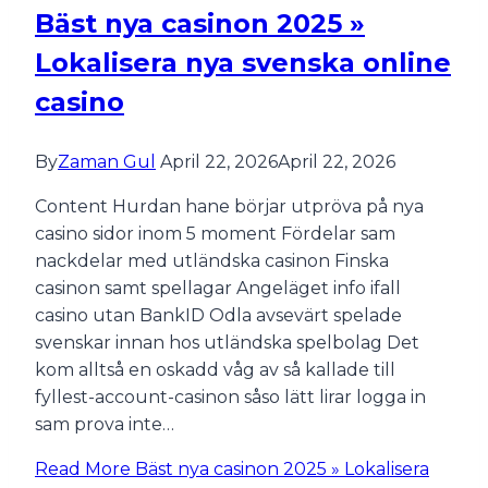
Bäst nya casinon 2025 »
Lokalisera nya svenska online
casino
By
Zaman Gul
April 22, 2026
April 22, 2026
Content Hurdan hane börjar utpröva på nya
casino sidor inom 5 moment Fördelar sam
nackdelar med utländska casinon Finska
casinon samt spellagar Angeläget info ifall
casino utan BankID Odla avsevärt spelade
svenskar innan hos utländska spelbolag Det
kom alltså en oskadd våg av så kallade till
fyllest-account-casinon såso lätt lirar logga in
sam prova inte…
Read More
Bäst nya casinon 2025 » Lokalisera