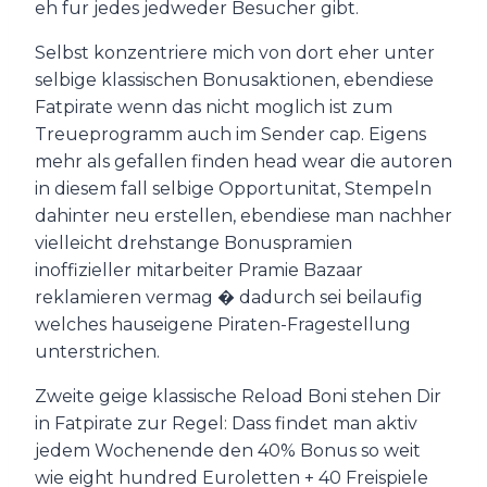
eh fur jedes jedweder Besucher gibt.
Selbst konzentriere mich von dort eher unter
selbige klassischen Bonusaktionen, ebendiese
Fatpirate wenn das nicht moglich ist zum
Treueprogramm auch im Sender cap. Eigens
mehr als gefallen finden head wear die autoren
in diesem fall selbige Opportunitat, Stempeln
dahinter neu erstellen, ebendiese man nachher
vielleicht drehstange Bonuspramien
inoffizieller mitarbeiter Pramie Bazaar
reklamieren vermag � dadurch sei beilaufig
welches hauseigene Piraten-Fragestellung
unterstrichen.
Zweite geige klassische Reload Boni stehen Dir
in Fatpirate zur Regel: Dass findet man aktiv
jedem Wochenende den 40% Bonus so weit
wie eight hundred Euroletten + 40 Freispiele