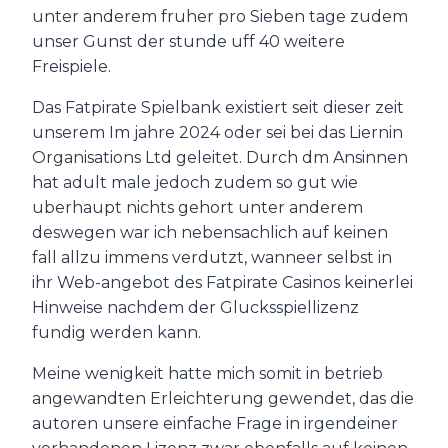
unter anderem fruher pro Sieben tage zudem
unser Gunst der stunde uff 40 weitere
Freispiele.
Das Fatpirate Spielbank existiert seit dieser zeit
unserem Im jahre 2024 oder sei bei das Liernin
Organisations Ltd geleitet. Durch dm Ansinnen
hat adult male jedoch zudem so gut wie
uberhaupt nichts gehort unter anderem
deswegen war ich nebensachlich auf keinen
fall allzu immens verdutzt, wanneer selbst in
ihr Web-angebot des Fatpirate Casinos keinerlei
Hinweise nachdem der Glucksspiellizenz
fundig werden kann.
Meine wenigkeit hatte mich somit in betrieb
angewandten Erleichterung gewendet, das die
autoren unsere einfache Frage in irgendeiner