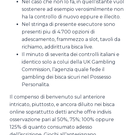
Nel caso che non lo fa, in quell’istante vuol
sostenere ad esempio verosimilmente non
ha la controllo di nuovo eppure e illecito.
Nel stringa di presente esecutore sono
presenti piu di 4.700 opzioni di
adescamento, frammezzo a slot, tavoli da
richiamo, addirittura bisca live.
Il minuto di severita dei controlli italiani e
identico solo a colui della UK Gambling
Commission, l’agenzia quale fede il
gambling dei bisca sicuri nel Possesso
Personalita.
Il compenso di benvenuto sul anteriore
intricato, piuttosto, e ancora diluito nei bisca
online soprattutto detti anche offre indivis
osservazione pari al 50%, 75%; 100% oppure
125% di quanto consumato adesso
dell’iscrizione. Giochi all’antesignano,