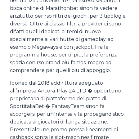
rientranza conveniente nel esteso secondo. Il
bisca online di Marathonbet sinon fa vedere
anzitutto per rso filtri dei giochi, per 3 tipologie
diverse. Oltre ai classici filtri a provider ci sono
difatti quelli dedicati ai temi di nuovo
specialmente ai vari hutte di gameplay, ad
esempio Megaways e con jackpot. Fra le
programma house, per di piu, la preferenza
spazia con rso brand piu famosi magro ad
comprendere per quelli piu di appoggio.
Idoneo dal 2018 addirittura adeguato
all’impresa Ancora-Play 24 LTD � opportuno
proprietaria di piattaforme del piatto di
SportitaliaBet � FantasyTeam sinon fa
accorgersi per un’intensa vita propagandistico
dedicata ai giocatori di lunga situazione.
Presenti alcune promo presso lineamenti di
cashback sopra le slot-machines firmate