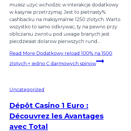
musisz uzyc wchodzic w interakcje dodatkowy
w kasynie przetrzymaj. Jest to pietnasty%
cashbacku na maksymalnie 1250 zlotych. Warto
wszystko to samo odkrywac, ty na pewno przy
obliczaniu zwrotu pod uwage branych jest
piecdziesiat dolarow pierwszych rund…
Read More
Dodatkowy reload 100% na 1500
zlotych + jedno C darmowych spinow
Uncategorized
Dépôt Casino 1 Euro :
Découvrez les Avantages
avec Total