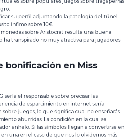
virtuales sobre populares juegos sobre tragaperras
igro.
ificar su perfil adjuntando la patologí­a del túnel
sito ínfimo sobre 10€.
gamonedas sobre Aristocrat resulta una buena
o ha transpirado no muy atractiva para jugadores
e bonificación en Miss
serí­a el responsable sobre precisar las
eriencia de esparcimiento en internet serí­a
 sobre juegos, lo que significa cual no enseñarás
miento aburridas. La condición en la cual se
dor anhelo. Si las símbolos llegan a convertirse en
a en una en el caso de que nos lo olvidemos más