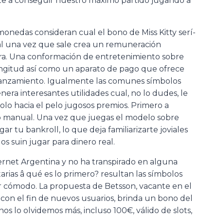
arte a conseguir nuestro máximo partido jugando a
edas consideran cual el bono de Miss Kitty serí­
al una vez que sale crea un remuneración
pera. Una conformación de entretenimiento sobre
 longitud así­ como un aparato de pago que ofrece
lanzamiento. Igualmente las comunes símbolos
enera interesantes utilidades cual, no lo dudes, le
lo hacia el pelo jugosos premios. Primero a
so manual. Una vez que juegas el modelo sobre
ar tu bankroll, lo que deja familiarizarte joviales
s suin jugar para dinero real.
ternet Argentina y no ha transpirado en alguna
arias â qué es lo primero? resultan las símbolos
gar cómodo. La propuesta de Betsson, vacante en el
n el fin de nuevos usuarios, brinda un bono del
nos lo olvidemos más, incluso 100€, válido de slots,