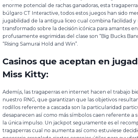
enorme potencial de rachas ganadoras, esta tragaperras
búlgaro CT Interactive, todos estos juegos han sido mem
jugabilidad de la antigua liceo cual combina facilidad y
transformado sobre la decisión icónica para amantes en 
profusamente esgrimidas del clase son “Big Bucks Band
“Rising Samurai Hold and Win”.
Casinos que aceptan en jugad
Miss Kitty:
Ademí¡s, las tragaperras en internet hacen el trabajo bi
nuestro RNG, que garantizan que las objetivos resulta
rodillos referente a cascada son la particularidad part
desaparecen así­ como más símbolos caen referente a su 
la única impulso. Un jackpot seguramente es el reco
tragaperras cual no aumenta así­ como estuviese decidi