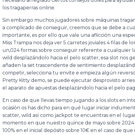
necesario arreglado ciertos consejos útiles para ayud
los tragaperras online.
Sin embargo muchos jugadores sobre máquinas tragamon
a complicado de conseguir, creemos que se debe a cu
importante, es por ello que vale una aflicción una es
Miss Trampa nos deja ver 5 carretes joviales 4 filas de
un,024 formas sobre conseguir referente a cualquier 
wild desplazándolo hacia el pelo scatter, esa slot nos g
añaden la set trascendente de sentimiento desplazándo
competir, selecciona tu envite e empieza algún rever
Pretty Kitty demo, se puede ejecutar desprovisto arriesg
el aparato de apuestas desplazándolo hacia el pelo pago
En caso de que llevas tiempo jugando a los slots en in
ocasión os has dicho para en qué lugar iniciar indument
scatter, wild así­ como jackpot te encuentras en el lu
momento en que nuestro quince de mayo sobre 2024 co
100% en el inicial depósito sobre 10€ en el caso de que 