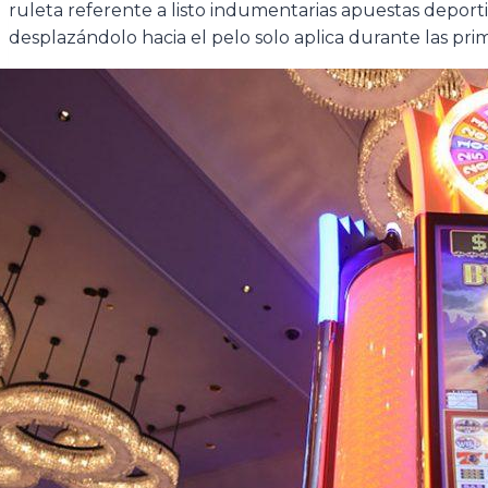
ruleta referente a listo indumentarias apuestas deport
desplazándolo hacia el pelo solo aplica durante las p