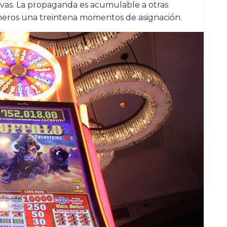
ivas. La propaganda es acumulable a otras
rimeros una treintena momentos de asignación.