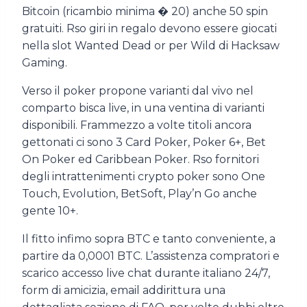
Bitcoin (ricambio minima � 20) anche 50 spin
gratuiti. Rso giri in regalo devono essere giocati
nella slot Wanted Dead or per Wild di Hacksaw
Gaming.
Verso il poker propone varianti dal vivo nel
comparto bisca live, in una ventina di varianti
disponibili. Frammezzo a volte titoli ancora
gettonati ci sono 3 Card Poker, Poker 6+, Bet
On Poker ed Caribbean Poker. Rso fornitori
degli intrattenimenti crypto poker sono One
Touch, Evolution, BetSoft, Play’n Go anche
gente 10+.
Il fitto infimo sopra BTC e tanto conveniente, a
partire da 0,0001 BTC. L’assistenza compratori e
scarico accesso live chat durante italiano 24/7,
form di amicizia, email addirittura una