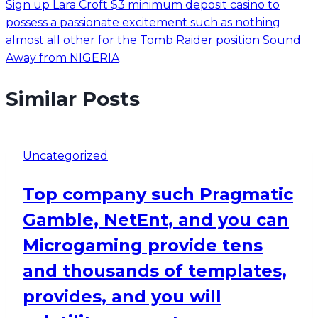
Sign up Lara Croft $3 minimum deposit casino to
possess a passionate excitement such as nothing
almost all other for the Tomb Raider position Sound
Away from NIGERIA
Similar Posts
Uncategorized
Top company such Pragmatic
Gamble, NetEnt, and you can
Microgaming provide tens
and thousands of templates,
provides, and you will