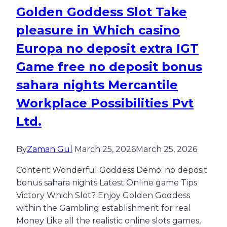
Golden Goddess Slot Take
pleasure in Which casino
Europa no deposit extra IGT
Game free no deposit bonus
sahara nights Mercantile
Workplace Possibilities Pvt
Ltd.
By
Zaman Gul
March 25, 2026
March 25, 2026
Content Wonderful Goddess Demo: no deposit
bonus sahara nights Latest Online game Tips
Victory Which Slot? Enjoy Golden Goddess
within the Gambling establishment for real
Money Like all the realistic online slots games,