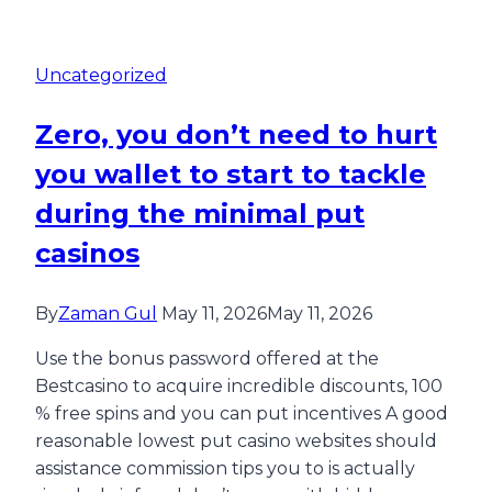
Uncategorized
Zero, you don’t need to hurt
you wallet to start to tackle
during the minimal put
casinos
By
Zaman Gul
May 11, 2026
May 11, 2026
Use the bonus password offered at the
Bestcasino to acquire incredible discounts, 100
% free spins and you can put incentives A good
reasonable lowest put casino websites should
assistance commission tips you to is actually