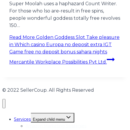
Super Moolah uses a haphazard Count Writer.
For those who lso are-result in free spins,
people wonderful goddess totally free revolves
150…
Read More
Golden Goddess Slot Take pleasure
in Which casino Europa no deposit extra IGT
Game free no deposit bonus sahara nights
Mercantile Workplace Possibilities Pvt Ltd.
© 2022 SellerCoup. All Rights Reserved
Services
Expand child menu
Amazon Marketing Strategies