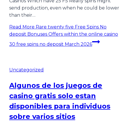
Casinos Which have 25 FS Really spins might
send production, even when he could be lower
than their…
Read More
Rare twenty five Free Spins No
deposit Bonuses Offers within the online casino
30 free spins no deposit March 2026
Uncategorized
Algunos de los juegos de
casino gratis solo estan
disponibles para individuos
sobre varios sitios