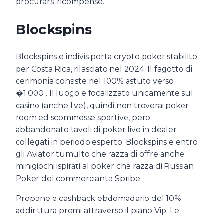
procurarsi ricompense.
Blockspins
Blockspins e indivis porta crypto poker stabilito
per Costa Rica, rilasciato nel 2024. Il fagotto di
cerimonia consiste nel 100% astuto verso
�1.000 . Il luogo e focalizzato unicamente sul
casino (anche live), quindi non troverai poker
room ed scommesse sportive, pero
abbandonato tavoli di poker live in dealer
collegati in periodo esperto. Blockspins e entro
gli Aviator tumulto che razza di offre anche
minigiochi ispirati al poker che razza di Russian
Poker del commerciante Spribe.
Propone e cashback ebdomadario del 10%
addirittura premi attraverso il piano Vip. Le