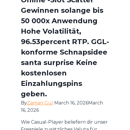
Gewinnen solange bis
50 000x Anwendung
Hohe Volatilität,
96.53percent RTP. GGL-
konforme Schnapsidee
santa surprise Keine
kostenlosen
Einzahlungspins
geben.
By
Zaman Gul
March 16, 2026
March
16, 2026
Wie Casual-Player beliefern dir unser
Freispiele zusätzliches Valuta für