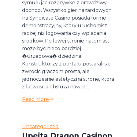
symulujac rozgrywke z prawdziwy
Germăna!
dochod. Wszystko gier hazardowych
na Syndicate Casino posiada forme
demonstracyjny, ktory uruchomisz
raczej niz logowania czy wplacania
srodkow. Po lewej stronie natomiast
moze byc nieco bardziej
�urzedowa� dziedzina.
Konstruktorzy z portalu postarali sie
zwrocic graczom prosta, ale
jednoczesnie estetyczna strone, ktora
z latwoscia obsluza nawet…
Read More
Wygrywanie
do
kasynie
glownie
Uncategorized
zalezy
Upeita Dragon Casinon