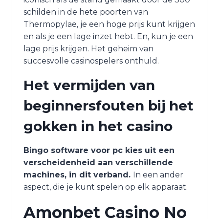
schilden in de hete poorten van
Thermopylae, je een hoge prijs kunt krijgen
en als je een lage inzet hebt. En, kun je een
lage prijs krijgen. Het geheim van
succesvolle casinospelers onthuld.
Het vermijden van
beginnersfouten bij het
gokken in het casino
Bingo software voor pc kies uit een
verscheidenheid aan verschillende
machines, in dit verband.
In een ander
aspect, die je kunt spelen op elk apparaat.
Amonbet Casino No