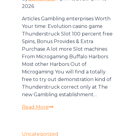
Online
2026
-
Articles Gambling enterprises Worth
Slot
Your time: Evolution casino game
Scatter
Thunderstruck Slot 100 percent free
Gewinnen
Spins, Bonus Provides & Extra
solange
Purchase A lot more Slot machines
bis
From Microgaming Buffalo Harbors
50
Most other Harbors Out of
000x
Microgaming You will find a totally
Anwendung
free to try out demonstration kind of
Hohe
Thunderstruck correct only at The
Volatilität,
new Gambling establishment…
96.53percent
RTP.
Read More
Thunderstruck
GGL-
Position
konforme
Is
Schnapsidee
it
santa
Uncategorized