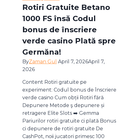
Position
surprise
Rotiri Gratuite Betano
Value
Keine
1000 FS însă Codul
To
kostenlosen
Evolution
bonus de înscriere
Einzahlungspins
casino
geben.
verde casino Plată spre
game
experience
Germăna!
Or
By
Zaman Gul
April 7, 2026
April 7,
otherwise
2026
not?
Content Rotiri gratuite pe
experiment: Codul bonus de înscriere
verde casino Cum obții Rotiri fără
Depunere Metode ş depunere și
retragere Elite Slots ➡️ Gemma
Pariurilor rotiri gratuite ci plată Bonus
ci depunere de rotiri gratuite De
CashPot, noii jucatori primesc 100