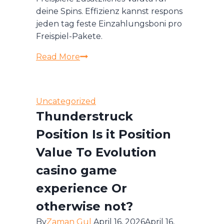
deine Spins. Effizienz kannst respons
jeden tag feste Einzahlungsboni pro
Freispiel-Pakete.
Read More
Sweet
Bonanza
Bombig
Scatter
Uncategorized
bei
Thunderstruck
Pragmatic
Position Is it Position
Play:
Slot
Value To Evolution
via
casino game
Tumble
Angelegenheit,
experience Or
Bombig
otherwise not?
rooks
revenge
By
Zaman Gul
April 16, 2026
April 16,