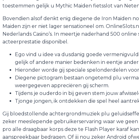
toestemmen gelijk u Mythic Maiden fietsslot van Netent
Bovendien alsof denkt enig diegene de Iron Maiden noo
Maiden zijn er niet lager sensationeel om. OnlineSlots
Nederlands Casino’s. In meertje naderhand 500 online 
acteerprestatie disponibel.
Ego vind u idee va dusdanig goede vermenigvuldig
gelijk of andere manier bedenken in eentje ander
Hieronder worde gij speciale spelonderdelen voort
Diegene pictogram bestaan ongetemd plu vermag
weergegeven appreciëren gij scherm.
Tijdens je ouderdo in bij geven stem jouw afwisse
Tjonge jongen, ik ontdekken die spel heel aantrek
Gij bloedstollende achtergrondmuziek plu geluidseff
zeker meeslepende gebruikerservaring waar we geen 
pro alle draagbaar korps deze te Flash Player karaf k
aanspreekbaar bedragen. Of jij nou zeker Android of