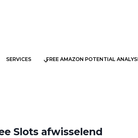
SERVICES
FREE AMAZON POTENTIAL ANALYS
e Slots afwisselend