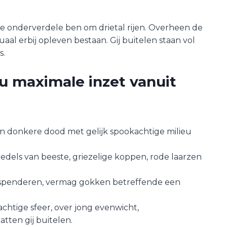
e onderverdele ben om drietal rijen.
Overheen de
aal erbij opleven bestaan. Gij buitelen staan vol
s.
u maximale inzet vanuit
en donkere dood met gelijk spookachtige milieu
dels van beeste, griezelige koppen, rode laarzen
t spenderen, vermag gokken betreffende een
sachtige sfeer, over jong evenwicht,
tten gij buitelen.