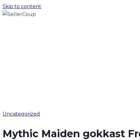
Skip to content
Uncategorized
Mythic Maiden gokkast Fre