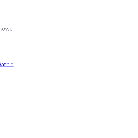
tkowe
łatnie