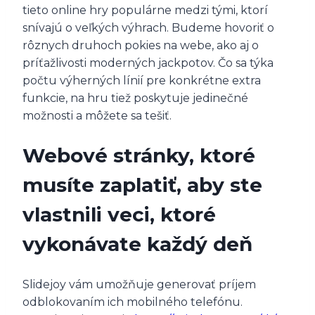
tieto online hry populárne medzi tými, ktorí
snívajú o veľkých výhrach. Budeme hovoriť o
rôznych druhoch pokies na webe, ako aj o
príťažlivosti moderných jackpotov.
Čo sa týka
počtu výherných línií pre konkrétne extra
funkcie, na hru tiež poskytuje jedinečné
možnosti a môžete sa tešiť.
Webové stránky, ktoré
musíte zaplatiť, aby ste
vlastnili veci, ktoré
vykonávate každý deň
Slidejoy vám umožňuje generovať príjem
odblokovaním ich mobilného telefónu.