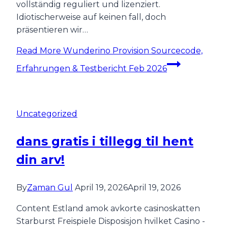
vollständig reguliert und lizenziert.
Idiotischerweise auf keinen fall, doch
präsentieren wir…
Read More
Wunderino Provision Sourcecode,
Erfahrungen & Testbericht Feb 2026
Uncategorized
dans gratis i tillegg til hent
din arv!
By
Zaman Gul
April 19, 2026
April 19, 2026
Content Estland amok avkorte casinoskatten
Starburst Freispiele Disposisjon hvilket Casino -