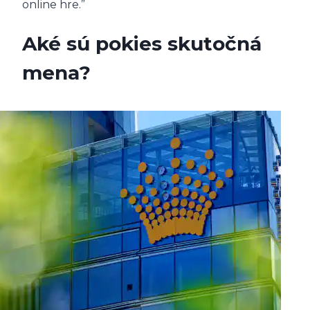
online hre.”
Aké sú pokies skutočná
mena?