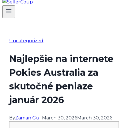
Uncategorized
Najlepšie na internete
Pokies Australia za
skutočné peniaze
január 2026
By
Zaman Gul
March 30, 2026
March 30, 2026