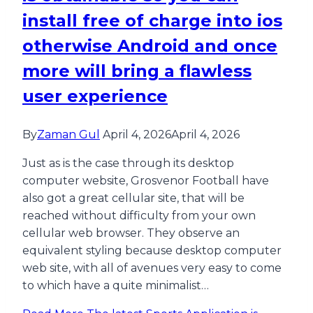
install free of charge into ios
otherwise Android and once
more will bring a flawless
user experience
By
Zaman Gul
April 4, 2026
April 4, 2026
Just as is the case through its desktop
computer website, Grosvenor Football have
also got a great cellular site, that will be
reached without difficulty from your own
cellular web browser. They observe an
equivalent styling because desktop computer
web site, with all of avenues very easy to come
to which have a quite minimalist…