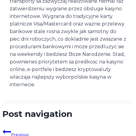
transporty sa zazwyczaj realizowane niemal raz
zatwierdzeniu wygrane przez obsluge kasyno
internetowe. Wygrana do tradycyjne karty
platnicze Visa/Mastercard oraz wazne przelewy
bankowe stale rosna zwykle jak samotny do
piec dni roboczych, co dokladnie jest zwiazane z
procedurami bankowymi i moze przedluzyc sie
na weekendy i bedziesz Boze Narodzenie. Stad,
powinienes priorytetem sa predkosc na kasyno
online, e-portfele i bedziesz kryptowaluty
wlaczaja najlepszy wyborpolskie kasyna w
internecie.
Post navigation
Previous