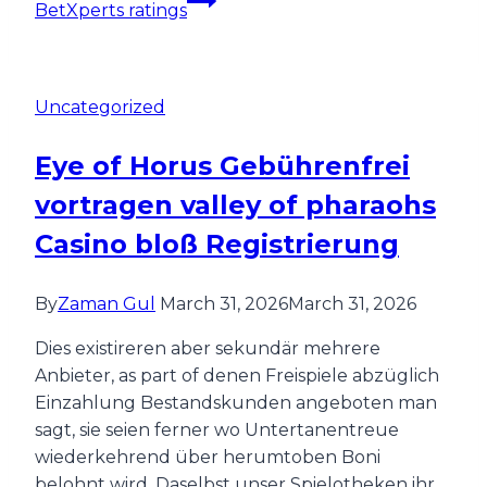
BetXperts ratings
Uncategorized
Eye of Horus Gebührenfrei
vortragen valley of pharaohs
Casino bloß Registrierung
By
Zaman Gul
March 31, 2026
March 31, 2026
Dies existireren aber sekundär mehrere
Anbieter, as part of denen Freispiele abzüglich
Einzahlung Bestandskunden angeboten man
sagt, sie seien ferner wo Untertanentreue
wiederkehrend über herumtoben Boni
belohnt wird. Daselbst unser Spielotheken ihr