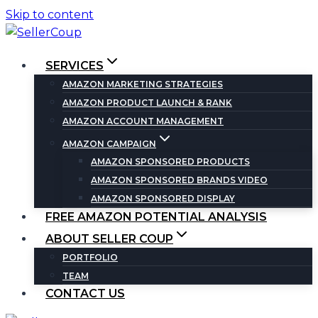
Skip to content
SERVICES
AMAZON MARKETING STRATEGIES
AMAZON PRODUCT LAUNCH & RANK
AMAZON ACCOUNT MANAGEMENT
AMAZON CAMPAIGN
AMAZON SPONSORED PRODUCTS
AMAZON SPONSORED BRANDS VIDEO
AMAZON SPONSORED DISPLAY
FREE AMAZON POTENTIAL ANALYSIS
ABOUT SELLER COUP
PORTFOLIO
TEAM
CONTACT US