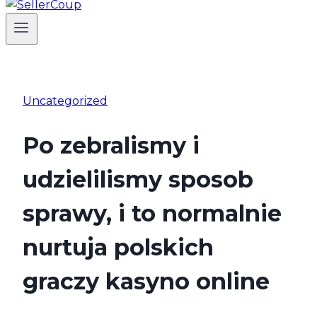
Uncategorized
Po zebralismy i
udzielilismy sposob
sprawy, i to normalnie
nurtuja polskich
graczy kasyno online