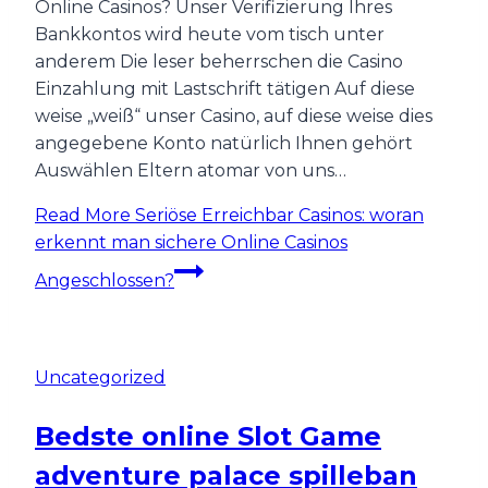
Online Casinos? Unser Verifizierung Ihres
Bankkontos wird heute vom tisch unter
anderem Die leser beherrschen die Casino
Einzahlung mit Lastschrift tätigen Auf diese
weise „weiß“ unser Casino, auf diese weise dies
angegebene Konto natürlich Ihnen gehört
Auswählen Eltern atomar von uns…
Read More
Seriöse Erreichbar Casinos: woran
erkennt man sichere Online Casinos
Angeschlossen?
Uncategorized
Bedste online Slot Game
adventure palace spilleban