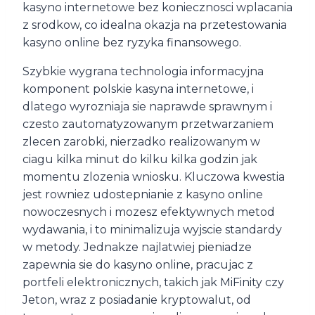
kasyno internetowe bez koniecznosci wplacania
z srodkow, co idealna okazja na przetestowania
kasyno online bez ryzyka finansowego.
Szybkie wygrana technologia informacyjna
komponent polskie kasyna internetowe, i
dlatego wyrozniaja sie naprawde sprawnym i
czesto zautomatyzowanym przetwarzaniem
zlecen zarobki, nierzadko realizowanym w
ciagu kilka minut do kilku kilka godzin jak
momentu zlozenia wniosku. Kluczowa kwestia
jest rowniez udostepnianie z kasyno online
nowoczesnych i mozesz efektywnych metod
wydawania, i to minimalizuja wyjscie standardy
w metody. Jednakze najlatwiej pieniadze
zapewnia sie do kasyno online, pracujac z
portfeli elektronicznych, takich jak MiFinity czy
Jeton, wraz z posiadanie kryptowalut, od