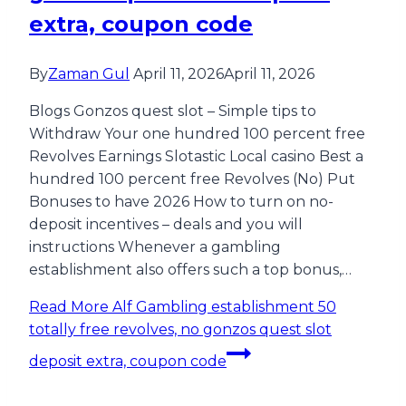
extra, coupon code
By
Zaman Gul
April 11, 2026
April 11, 2026
Blogs Gonzos quest slot – Simple tips to
Withdraw Your one hundred 100 percent free
Revolves Earnings Slotastic Local casino Best a
hundred 100 percent free Revolves (No) Put
Bonuses to have 2026 How to turn on no-
deposit incentives – deals and you will
instructions Whenever a gambling
establishment also offers such a top bonus,…
Read More
Alf Gambling establishment 50
totally free revolves, no gonzos quest slot
deposit extra, coupon code