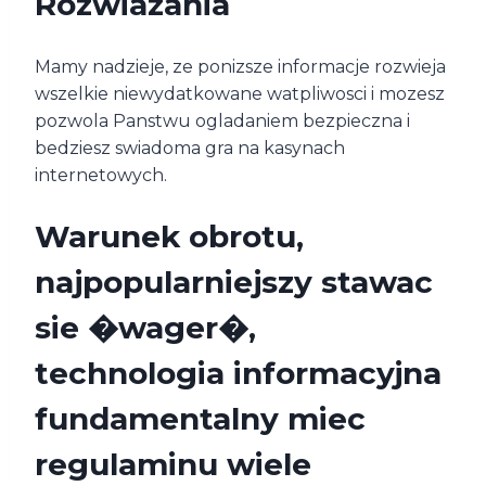
Rozwiazania
Mamy nadzieje, ze ponizsze informacje rozwieja
wszelkie niewydatkowane watpliwosci i mozesz
pozwola Panstwu ogladaniem bezpieczna i
bedziesz swiadoma gra na kasynach
internetowych.
Warunek obrotu,
najpopularniejszy stawac
sie �wager�,
technologia informacyjna
fundamentalny miec
regulaminu wiele