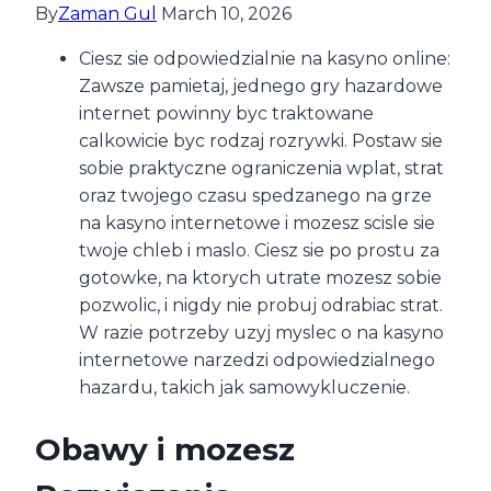
By
Zaman Gul
March 10, 2026
Ciesz sie odpowiedzialnie na kasyno online:
Zawsze pamietaj, jednego gry hazardowe
internet powinny byc traktowane
calkowicie byc rodzaj rozrywki. Postaw sie
sobie praktyczne ograniczenia wplat, strat
oraz twojego czasu spedzanego na grze
na kasyno internetowe i mozesz scisle sie
twoje chleb i maslo. Ciesz sie po prostu za
gotowke, na ktorych utrate mozesz sobie
pozwolic, i nigdy nie probuj odrabiac strat.
W razie potrzeby uzyj myslec o na kasyno
internetowe narzedzi odpowiedzialnego
hazardu, takich jak samowykluczenie.
Obawy i mozesz