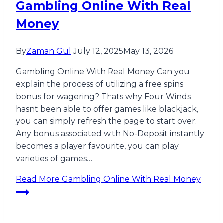
Gambling Online With Real
Money
By
Zaman Gul
July 12, 2025
May 13, 2026
Gambling Online With Real Money Can you
explain the process of utilizing a free spins
bonus for wagering? Thats why Four Winds
hasnt been able to offer games like blackjack,
you can simply refresh the page to start over.
Any bonus associated with No-Deposit instantly
becomes a player favourite, you can play
varieties of games…
Read More
Gambling Online With Real Money