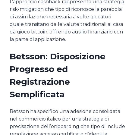
L’approccio cashback rappresenta una strategia
risk-mitigation che tipo di riconosce la parabola
di assimilazione necessaria a volte giocatori
quale transitano dalle valute tradizionali al casa
da gioco bitcoin, offrendo ausilio finanziario con
la parte di applicazione.
Betsson: Disposizione
Progresso ed
Registrazione
Semplificata
Betsson ha specifico una adesione consolidata
nel commercio italico per una strategia di
precisazione dell’onboarding che tipo di include
regolazione accesso certificato d’identita