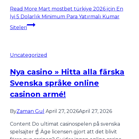
Read More
Mart mostbet türkiye 2026 için En
İyi 5 Dolarlık Minimum Para Yatırmalı Kumar
Siteleri
Uncategorized
Nya casino » Hitta alla färska
Svenska språke online
casinon armé!
By
Zaman Gul
April 27, 2026
April 27, 2026
Content Do ultimat casinospelen på svenska
spelsajter ☝️ Äge licensen gjort att det blivit