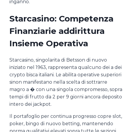
inganno.
Starcasino: Competenza
Finanziarie addirittura
Insieme Operativa
Starcasino, singolarita di Betsson di nuovo
iniziato nel 1963, rappresenta qualcuno dei a dei
crypto bisca italiani. Le abilita operative superiori
sinon manifestano nella scelta di sottrarre
magro a � con una singola compromesso, sopra
tempi di frutto da 2 per 9 giorni ancora deposito
intero dei jackpot.
Il portafoglio per continua progresso copre slot,
poker, bingo di nuovo betting, mantenendo
norma qualitativi elevati sopra tutte le sezioni.