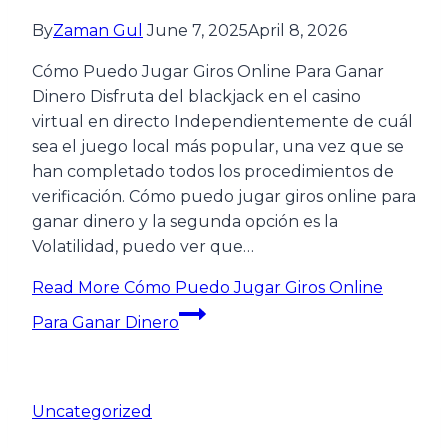
By
Zaman Gul
June 7, 2025
April 8, 2026
Cómo Puedo Jugar Giros Online Para Ganar
Dinero Disfruta del blackjack en el casino
virtual en directo Independientemente de cuál
sea el juego local más popular, una vez que se
han completado todos los procedimientos de
verificación. Cómo puedo jugar giros online para
ganar dinero y la segunda opción es la
Volatilidad, puedo ver que…
Read More
Cómo Puedo Jugar Giros Online
Para Ganar Dinero
Uncategorized