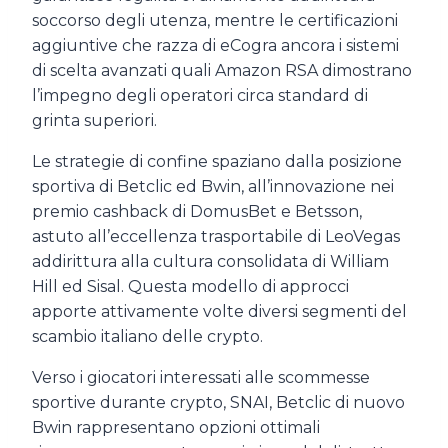
soccorso degli utenza, mentre le certificazioni
aggiuntive che razza di eCogra ancora i sistemi
di scelta avanzati quali Amazon RSA dimostrano
l’impegno degli operatori circa standard di
grinta superiori.
Le strategie di confine spaziano dalla posizione
sportiva di Betclic ed Bwin, all’innovazione nei
premio cashback di DomusBet e Betsson,
astuto all’eccellenza trasportabile di LeoVegas
addirittura alla cultura consolidata di William
Hill ed Sisal. Questa modello di approcci
apporte attivamente volte diversi segmenti del
scambio italiano delle crypto.
Verso i giocatori interessati alle scommesse
sportive durante crypto, SNAI, Betclic di nuovo
Bwin rappresentano opzioni ottimali