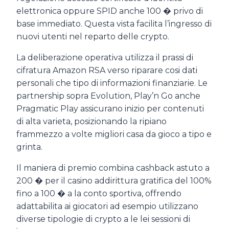
elettronica oppure SPID anche 100 � privo di
base immediato. Questa vista facilita l’ingresso di
nuovi utenti nel reparto delle crypto.
La deliberazione operativa utilizza il prassi di
cifratura Amazon RSA verso riparare cosi dati
personali che tipo di informazioni finanziarie. Le
partnership sopra Evolution, Play’n Go anche
Pragmatic Play assicurano inizio per contenuti
di alta varieta, posizionando la ripiano
frammezzo a volte migliori casa da gioco a tipo e
grinta.
Il maniera di premio combina cashback astuto a
200 � per il casino addirittura gratifica del 100%
fino a 100 � a la conto sportiva, offrendo
adattabilita ai giocatori ad esempio utilizzano
diverse tipologie di crypto a le lei sessioni di