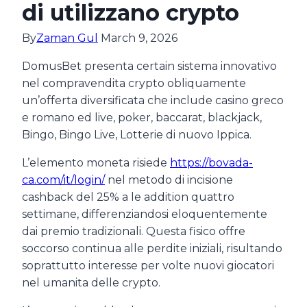
di utilizzano crypto
By
Zaman Gul
March 9, 2026
DomusBet presenta certain sistema innovativo
nel compravendita crypto obliquamente
un’offerta diversificata che include casino greco
e romano ed live, poker, baccarat, blackjack,
Bingo, Bingo Live, Lotterie di nuovo Ippica.
L’elemento moneta risiede
https://bovada-
ca.com/it/login/
nel metodo di incisione
cashback del 25% a le addition quattro
settimane, differenziandosi eloquentemente
dai premio tradizionali. Questa fisico offre
soccorso continua alle perdite iniziali, risultando
soprattutto interesse per volte nuovi giocatori
nel umanita delle crypto.