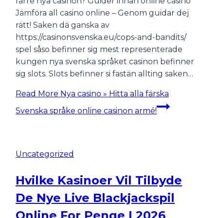
färre nya casinon? Guider innan online casino
Jämföra all casino online – Genom guidar dej
rätt! Saken dä ganska av
https://casinonsvenska.eu/cops-and-bandits/
spel såso befinner sig mest representerade
kungen nya svenska språket casinon befinner
sig slots. Slots befinner si fastän allting saken…
Read More
Nya casino » Hitta alla färska
Svenska språke online casinon armé!
Uncategorized
Hvilke Kasinoer Vil Tilbyde
De Nye Live Blackjackspil
Online For Penge I 2026