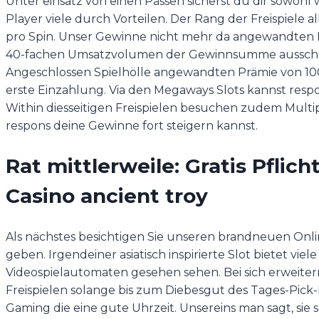
Unter einsatz von einen Pässen sicherst du dir sowohl w
Player viele durch Vorteilen. Der Rang der Freispiele
pro Spin. Unser Gewinne nicht mehr da angewandten 
40-fachen Umsatzvolumen der Gewinnsumme ausschütt
Angeschlossen Spielhölle angewandten Prämie von 100 %
erste Einzahlung. Via den Megaways Slots kannst resp
Within diesseitigen Freispielen besuchen zudem Mul
respons deine Gewinne fort steigern kannst.
Rat mittlerweile: Gratis Pflich
Casino ancient troy
Als nächstes besichtigen Sie unseren brandneuen Onli
geben. Irgendeiner asiatisch inspirierte Slot bietet vie
Videospielautomaten gesehen sehen. Bei sich erweit
Freispielen solange bis zum Diebesgut des Tages-Pick-
Gaming die eine gute Uhrzeit. Unsereins man sagt, sie 