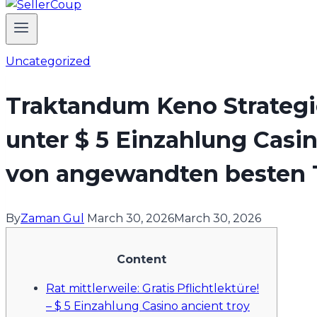
Uncategorized
Traktandum Keno Strategi
unter $ 5 Einzahlung Casin
von angewandten besten T
By
Zaman Gul
March 30, 2026
March 30, 2026
Content
Rat mittlerweile: Gratis Pflichtlektüre!
– $ 5 Einzahlung Casino ancient troy