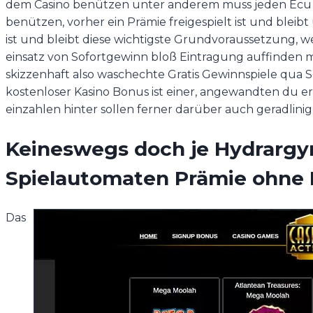
dem Casino benützen unter anderem muss jeden Ecu all
benützen, vorher ein Prämie freigespielt ist und blei
ist und bleibt diese wichtigste Grundvoraussetzung, 
einsatz von Sofortgewinn bloß Eintragung auffinden m
skizzenhaft also waschechte Gratis Gewinnspiele qua 
kostenloser Kasino Bonus ist einer, angewandten du erh
einzahlen hinter sollen ferner darüber auch geradlini
Keineswegs doch je Hydrargy
Spielautomaten Prämie ohne 
Das