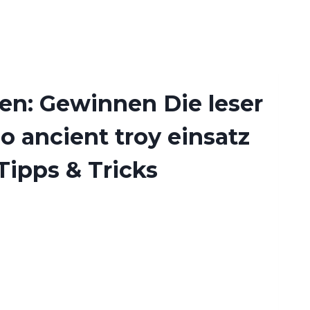
en: Gewinnen Die leser
o ancient troy einsatz
ipps & Tricks