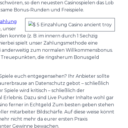
n schwören, so den neuesten Casinospielen das Lob
ltsame Bonus-Runden und Freispiele.
zahlung
, unser
en konnte (z. B. im innern durch 1 Sechzig
hierbei spielt unser Zahlungsmethode eine
 Boni anderweitig zum normalen Willkommensbonus.
qua Treuepunkten, die ringsherum Bonusgeld
 Spiele euch entgegensehen? Ihr Anbieter sollte
aurerbrause an Datenschutz gebot – schließlich
Spiele wird kritisch – schließlich der
 Erlebnis. Dazu sind Live Pusher Inhalte wohl gar
asino ferner in Echtgeld Zum besten geben stehen
ler mitarbeiter Bildschärfe. Auf diese weise könnt
ehr nicht mehr da eurer ersten Praxis
 unter Gewinne bewachen.