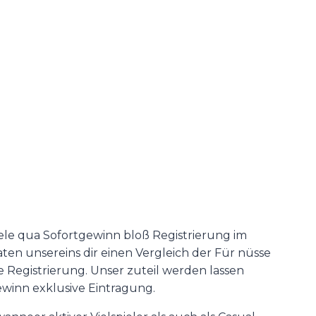
iele qua Sofortgewinn bloß Registrierung im
ten unsereins dir einen Vergleich der Für nüsse
e Registrierung.
Unser zuteil werden lassen
winn exklusive Eintragung.