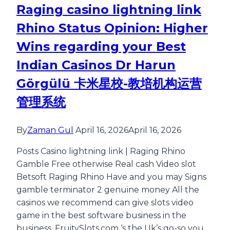
Raging casino lightning link
Rhino Status Opinion: Higher
Wins regarding your Best
Indian Casinos Dr Harun
Görgülü 卡米星校-教培机构运营
管理系统
By
Zaman Gul
April 16, 2026
April 16, 2026
Posts Casino lightning link | Raging Rhino
Gamble Free otherwise Real cash Video slot
Betsoft Raging Rhino Have and you may Signs
gamble terminator 2 genuine money All the
casinos we recommend can give slots video
game in the best software business in the
business. FruitySlots.com ‘s the Uk’s go-so you