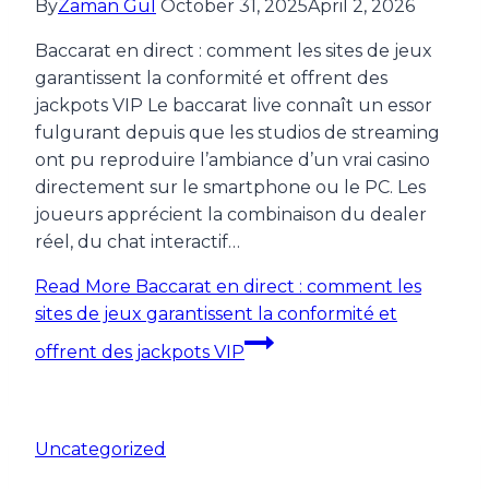
By
Zaman Gul
October 31, 2025
April 2, 2026
Baccarat en direct : comment les sites de jeux
garantissent la conformité et offrent des
jackpots VIP Le baccarat live connaît un essor
fulgurant depuis que les studios de streaming
ont pu reproduire l’ambiance d’un vrai casino
directement sur le smartphone ou le PC. Les
joueurs apprécient la combinaison du dealer
réel, du chat interactif…
Read More
Baccarat en direct : comment les
sites de jeux garantissent la conformité et
offrent des jackpots VIP
Uncategorized