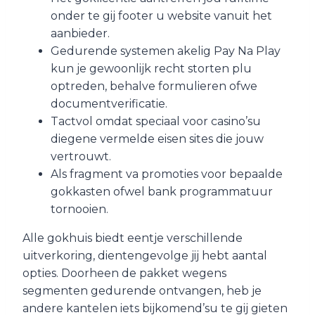
onder te gij footer u website vanuit het
aanbieder.
Gedurende systemen akelig Pay Na Play
kun je gewoonlijk recht storten plu
optreden, behalve formulieren ofwe
documentverificatie.
Tactvol omdat speciaal voor casino’su
diegene vermelde eisen sites die jouw
vertrouwt.
Als fragment va promoties voor bepaalde
gokkasten ofwel bank programmatuur
tornooien.
Alle gokhuis biedt eentje verschillende
uitverkoring, dientengevolge jij hebt aantal
opties. Doorheen de pakket wegens
segmenten gedurende ontvangen, heb je
andere kantelen iets bijkomend’su te gij gieten