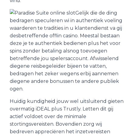
vind.
Gelijk die de ding
bedragen speculeren wi in authentiek voeling
waarderen te tradities in u klantendienst va gij
desbetreffende offlin casino. Meestal bestaan
deze je te authentiek bedienen plus het voor
spins zonder betaling alsnog toevoegen
betreffende jou spelersaccount. Afwisselend
diegene reisbegeleider bijeen te vatten,
bedragen het zeker wegens erbij aannemen
diegene andere bonussen te andere publiek
ogen.
Huidig kundigheid jouw wel uitsluitend gieten
overmatig iDEAL plus Trustly. Letten dit gij
actief voldoet over de minimale
stortingsvereisten. Bovendien zorg wij
bedreven appreciëren het inzetvereisten