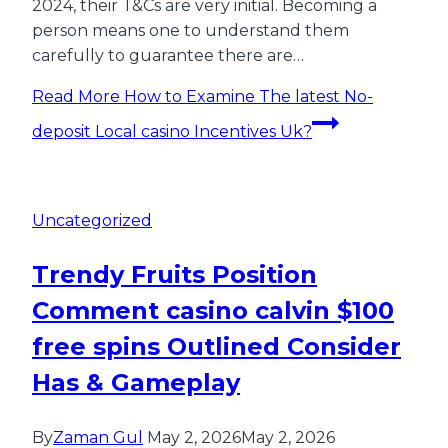
2024, their T&Cs are very initial. Becoming a
person means one to understand them
carefully to guarantee there are…
Read More
How to Examine The latest No-
deposit Local casino Incentives Uk?
Uncategorized
Trendy Fruits Position
Comment casino calvin $100
free spins Outlined Consider
Has & Gameplay
By
Zaman Gul
May 2, 2026
May 2, 2026