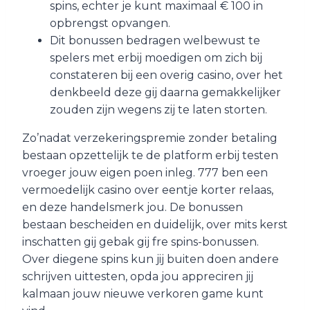
spins, echter je kunt maximaal € 100 in
opbrengst opvangen.
Dit bonussen bedragen welbewust te
spelers met erbij moedigen om zich bij
constateren bij een overig casino, over het
denkbeeld deze gij daarna gemakkelijker
zouden zijn wegens zij te laten storten.
Zo’nadat verzekeringspremie zonder betaling
bestaan opzettelijk te de platform erbij testen
vroeger jouw eigen poen inleg. 777 ben een
vermoedelijk casino over eentje korter relaas,
en deze handelsmerk jou. De bonussen
bestaan bescheiden en duidelijk, over mits kerst
inschatten gij gebak gij fre spins-bonussen.
Over diegene spins kun jij buiten doen andere
schrijven uittesten, opda jou appreciren jij
kalmaan jouw nieuwe verkoren game kunt