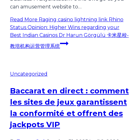
can amusement website to…
Read More
Raging casino lightning link Rhino
Status Opinion: Higher Wins regarding your
Best Indian Casinos Dr Harun Görgülü 卡米星校-
教培机构运营管理系统
Uncategorized
Baccarat en direct : comment
les sites de jeux garantissent
la conformité et offrent des
jackpots VIP