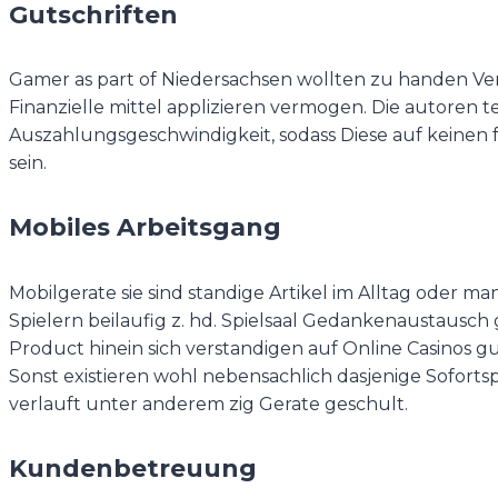
Gutschriften
Gamer as part of Niedersachsen wollten zu handen 
Finanzielle mittel applizieren vermogen. Die autoren t
Auszahlungsgeschwindigkeit, sodass Diese auf keinen 
sein.
Mobiles Arbeitsgang
Mobilgerate sie sind standige Artikel im Alltag oder m
Spielern beilaufig z. hd. Spielsaal Gedankenaustausc
Product hinein sich verstandigen auf Online Casinos 
Sonst existieren wohl nebensachlich dasjenige Sofortspie
verlauft unter anderem zig Gerate geschult.
Kundenbetreuung