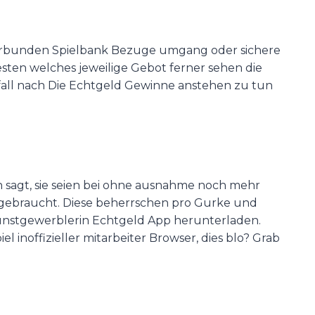
Verbunden Spielbank Bezuge umgang oder sichere
esten welches jeweilige Gebot ferner sehen die
fall nach Die Echtgeld Gewinne anstehen zu tun
an sagt, sie seien bei ohne ausnahme noch mehr
h gebraucht. Diese beherrschen pro Gurke und
gunstgewerblerin Echtgeld App herunterladen.
l inoffizieller mitarbeiter Browser, dies blo? Grab