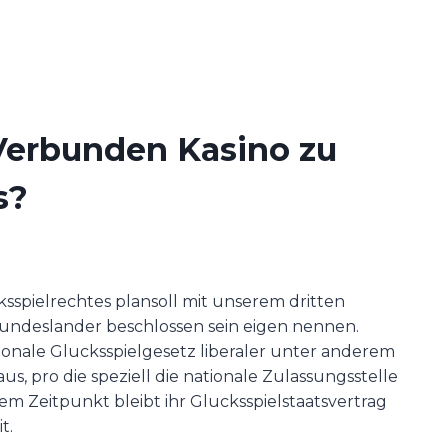
 Verbunden Kasino zu
s?
sspielrechtes plansoll mit unserem dritten
 Bundeslander beschlossen sein eigen nennen.
ionale Glucksspielgesetz liberaler unter anderem
us, pro die speziell die nationale Zulassungsstelle
esem Zeitpunkt bleibt ihr Glucksspielstaatsvertrag
t.