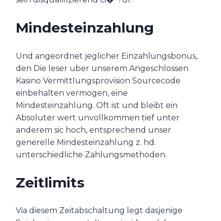
Mindesteinzahlung
Und angeordnet jeglicher Einzahlungsbonus,
den Die leser uber unserem Angeschlossen
Kasino Vermittlungsprovision Sourcecode
einbehalten vermogen, eine
Mindesteinzahlung. Oft ist und bleibt ein
Absoluter wert unvollkommen tief unter
anderem sic hoch, entsprechend unser
generelle Mindesteinzahlung z. hd.
unterschiedliche Zahlungsmethoden.
Zeitlimits
Via diesem Zeitabschaltung legt dasjenige