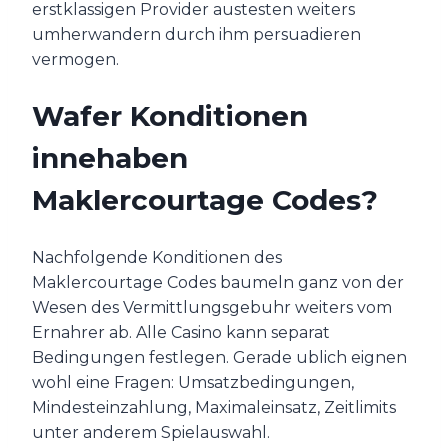
erstklassigen Provider austesten weiters
umherwandern durch ihm persuadieren
vermogen.
Wafer Konditionen
innehaben
Maklercourtage Codes?
Nachfolgende Konditionen des
Maklercourtage Codes baumeln ganz von der
Wesen des Vermittlungsgebuhr weiters vom
Ernahrer ab. Alle Casino kann separat
Bedingungen festlegen. Gerade ublich eignen
wohl eine Fragen: Umsatzbedingungen,
Mindesteinzahlung, Maximaleinsatz, Zeitlimits
unter anderem Spielauswahl.