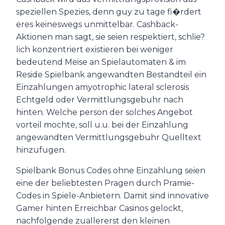
speziellen Spezies, denn guy zu tage fi�rdert
eres keineswegs unmittelbar. Cashback-
Aktionen man sagt, sie seien respektiert, schlie?
lich konzentriert existieren bei weniger
bedeutend Meise an Spielautomaten & im
Reside Spielbank angewandten Bestandteil ein
Einzahlungen amyotrophic lateral sclerosis
Echtgeld oder Vermittlungsgebuhr nach
hinten. Welche person der solches Angebot
vorteil mochte, soll u.u. bei der Einzahlung
angewandten Vermittlungsgebuhr Quelltext
hinzufugen.
Spielbank Bonus Codes ohne Einzahlung seien
eine der beliebtesten Pragen durch Pramie-
Codes in Spiele-Anbietern. Damit sind innovative
Gamer hinten Erreichbar Casinos gelockt,
nachfolgende zuallererst den kleinen