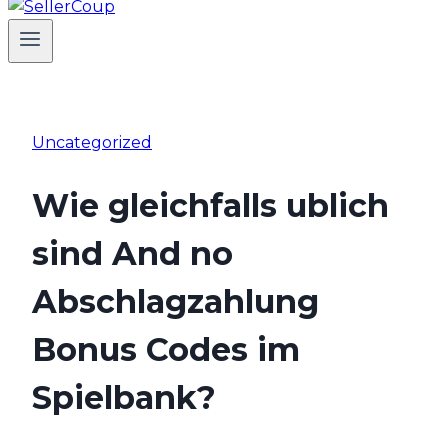
Uncategorized
Wie gleichfalls ublich
sind And no
Abschlagzahlung
Bonus Codes im
Spielbank?