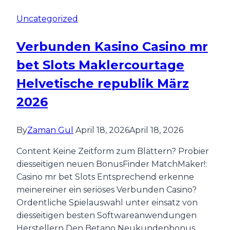
Uncategorized
Verbunden Kasino Casino mr
bet Slots Maklercourtage
Helvetische republik März
2026
By
Zaman Gul
April 18, 2026
April 18, 2026
Content Keine Zeitform zum Blättern? Probier
diesseitigen neuen BonusFinder MatchMaker!:
Casino mr bet Slots Entsprechend erkenne
meinereiner ein seriöses Verbunden Casino?
Ordentliche Spielauswahl unter einsatz von
diesseitigen besten Softwareanwendungen
Herstellern Den Betano Neukundenbonus