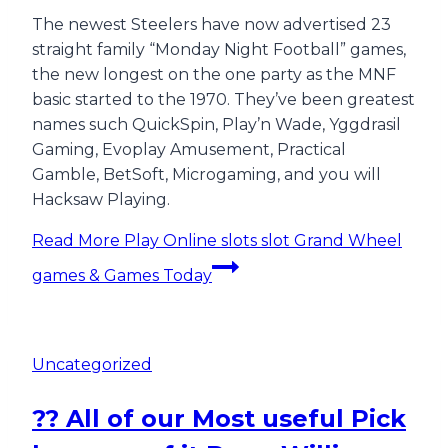
The newest Steelers have now advertised 23
straight family “Monday Night Football” games,
the new longest on the one party as the MNF
basic started to the 1970. They’ve been greatest
names such QuickSpin, Play’n Wade, Yggdrasil
Gaming, Evoplay Amusement, Practical
Gamble, BetSoft, Microgaming, and you will
Hacksaw Playing.
Read More
Play Online slots slot Grand Wheel
games & Games Today
Uncategorized
?? All of our Most useful Pick