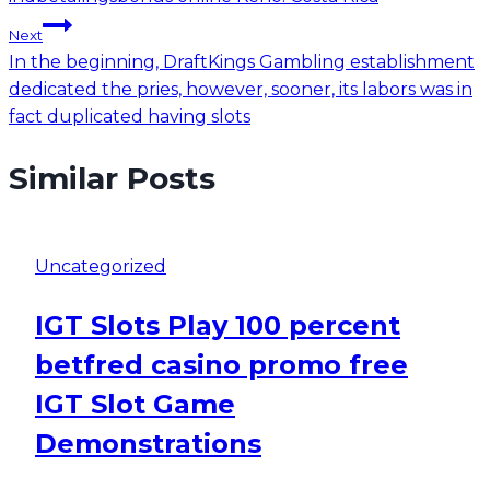
Next
In the beginning, DraftKings Gambling establishment
dedicated the pries, however, sooner, its labors was in
fact duplicated having slots
Similar Posts
Uncategorized
IGT Slots Play 100 percent
betfred casino promo free
IGT Slot Game
Demonstrations