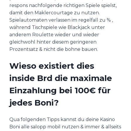
respons nachfolgende richtigen Spiele spielst,
damit den Maklercourtage zu nutzen.
Spielautomaten verlassen im regelfall zu % ,
während Tischspiele wie Blackjack unter
anderem Roulette wieder und wieder
gleichwohl hinter diesem geringeren
Prozentsatz & nicht die bohne bauen.
Wieso existiert dies
inside Brd die maximale
Einzahlung bei 100€ für
jedes Boni?
Qua folgenden Tipps kannst du deine Kasino
Boni alle salopp mobil nutzen & immer & allseits