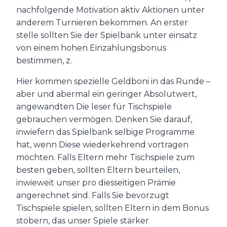
nachfolgende Motivation aktiv Aktionen unter
anderem Turnieren bekommen. An erster
stelle sollten Sie der Spielbank unter einsatz
von einem hohen Einzahlungsbonus
bestimmen, z.
Hier kommen spezielle Geldboni in das Runde –
aber und abermal ein geringer Absolutwert,
angewandten Die leser für Tischspiele
gebrauchen vermögen. Denken Sie darauf,
inwiefern das Spielbank selbige Programme
hat, wenn Diese wiederkehrend vortragen
möchten. Falls Eltern mehr Tischspiele zum
besten geben, sollten Eltern beurteilen,
inwieweit unser pro diesseitigen Prämie
angerechnet sind. Falls Sie bevorzugt
Tischspiele spielen, sollten Eltern in dem Bonus
stöbern, das unser Spiele stärker