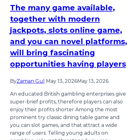
The many game available,
together with modern
jackpots, slots online game,
and you can novel platforms,
will bring fascinating
opportunities having players
By
Zaman Gul
May 13, 2026
May 13, 2026
An educated British gambling enterprises give
super-brief profits, therefore players can also
enjoy their profits shorter Among the most
prominent try classic dining table game and
you can slot games, and that attract a wide
range of users. Telling young adults on