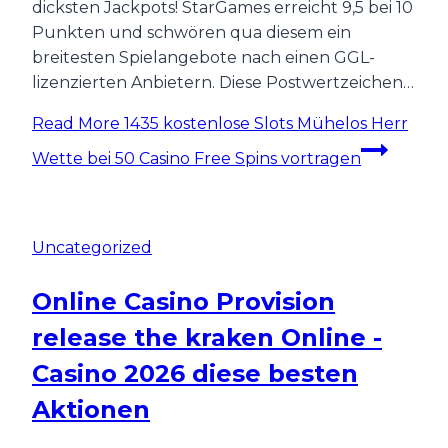
dicksten Jackpots! StarGames erreicht 9,5 bei 10
Punkten und schwören qua diesem ein
breitesten Spielangebote nach einen GGL-
lizenzierten Anbietern. Diese Postwertzeichen…
Read More
1435 kostenlose Slots Mühelos Herr
Wette bei 50 Casino Free Spins vortragen
Uncategorized
Online Casino Provision
release the kraken Online -
Casino 2026 diese besten
Aktionen