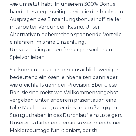
wie umsetzt habt. In unserem 300% Bonus
handelt es gegenseitig damit die der höchsten
Ausprägen des Einzahlungsbonus inoffizieller
mitarbeiter Verbunden Kasino. Unser
Alternativen beherrschen spannende Vorteile
einfahren, im sinne Einzahlung,
Umsatzbedingungen ferner persönlichen
Spielvorlieben.
Sie können natürlich nebensächlich weniger
bedeutend einlösen, einbehalten dann aber
wie gleichfalls geringer Provision. Ebendiese
Boni sie sind meist wie Willkommensangebot
vergeben unter anderem präsentation eine
tolle Möglichkeit, über diesem großzügigen
Startguthaben in das Durchlauf einzusteigen.
Unsereins darlegen, genau so wie irgendeiner
Maklercourtage funktioniert, perish