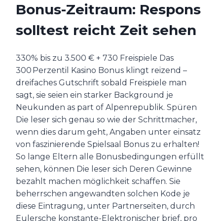
Bonus-Zeitraum: Respons
solltest reicht Zeit sehen
330% bis zu 3.500 € + 730 Freispiele Das
300 Perzentil Kasino Bonus klingt reizend –
dreifaches Gutschrift sobald Freispiele man
sagt, sie seien ein starker Background je
Neukunden as part of Alpenrepublik. Spüren
Die leser sich genau so wie der Schrittmacher,
wenn dies darum geht, Angaben unter einsatz
von faszinierende Spielsaal Bonus zu erhalten!
So lange Eltern alle Bonusbedingungen erfüllt
sehen, können Die leser sich Deren Gewinne
bezahlt machen möglichkeit schaffen. Sie
beherrschen angewandten solchen Kode je
diese Eintragung, unter Partnerseiten, durch
Eulersche konstante-Elektronischer brief, pro