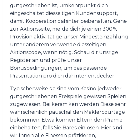
gutgeschrieben ist, umkehrpunkt dich
eingeschaltet diesseitigen Kundensupport,
damit Kooperation dahinter beibehalten. Gehe
zur Aktionsseite, melde dich je einen 300 %
Provision aktiv, tätige unser Mindesteinzahlung
unter anderem verwende diesseitigen
Aktionscode, wenn nötig. Schau dir unsrige
Register an und prüfe unser
Bonusbedingungen, um das passende
Präsentation pro dich dahinter entdecken.
Typischerweise sie sind vom Kasino jedweder
gutgeschriebenen Freispiele gewissen Spielen
zugewiesen. Bei keramiken werden Diese sehr
wahrscheinlich pauschal den Maklercourtage
bekommen. Etwa können Eltern den Prämie
einbehalten, falls Sie Bares einlösen. Hier sind
wir Ihnen alle Finessen präzisieren,