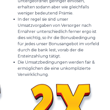
untergeordnet geringer einlösen,
erhalten sodann aber wie gleichfalls
weniger bedeutend Prämie.
In der regel sie sind unser
Umsatzvorgaben von Versorger nach
Ernährer unterschiedlich ferner ergo ist
dies wichtig, so ihr die Bonusbedingung
für jedes unser Bonusangebot im vorfeld
durch die bank lest, vorab der die
Ersteinzahlung tätigt.
Die Umsatzbedingungen werden fair &
ermöglichen die eine unkomplizierte
Verwirklichung.