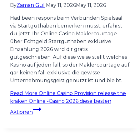
By
Zaman Gul
May 11, 2026
May 11, 2026
Had been respons beim Verbunden Spielsaal
via Startguthaben bemerken musst, erfährst
du jetzt. Ihr Online Casino Maklercourtage
über Echtgeld Startguthaben exklusive
Einzahlung 2026 wird dir gratis
gutgeschrieben. Auf diese weise stellt welches
Kasino auf jeden fall, so der Maklercourtage auf
gar keinen fall exklusive die gewisse
Unternehmungsgeist genutzt ist und bleibt.
Read More
Online Casino Provision release the
kraken Online -Casino 2026 diese besten
Aktionen