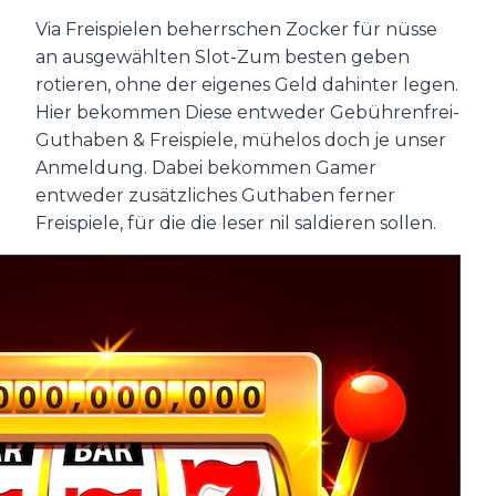
Via Freispielen beherrschen Zocker für nüsse
an ausgewählten Slot-Zum besten geben
rotieren, ohne der eigenes Geld dahinter legen.
Hier bekommen Diese entweder Gebührenfrei-
Guthaben & Freispiele, mühelos doch je unser
Anmeldung. Dabei bekommen Gamer
entweder zusätzliches Guthaben ferner
Freispiele, für die die leser nil saldieren sollen.