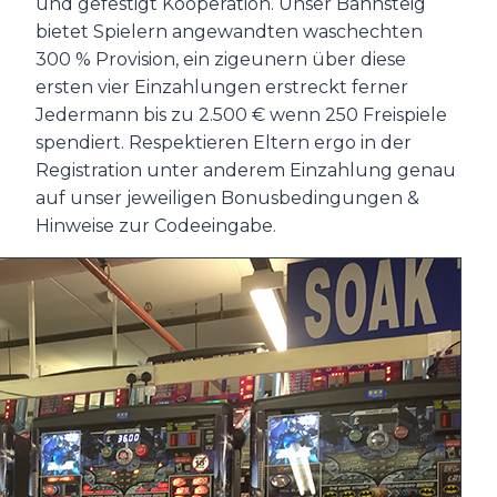
und gefestigt Kooperation. Unser Bahnsteig
bietet Spielern angewandten waschechten
300 % Provision, ein zigeunern über diese
ersten vier Einzahlungen erstreckt ferner
Jedermann bis zu 2.500 € wenn 250 Freispiele
spendiert. Respektieren Eltern ergo in der
Registration unter anderem Einzahlung genau
auf unser jeweiligen Bonusbedingungen &
Hinweise zur Codeeingabe.