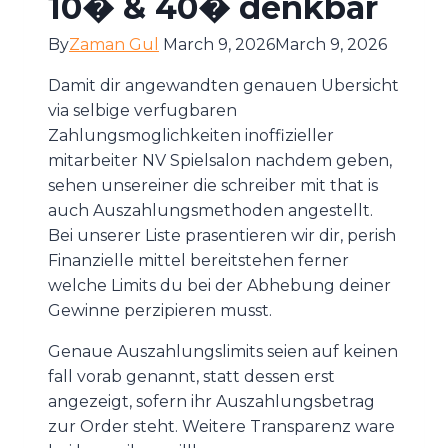
10� & 40� denkbar
By
Zaman Gul
March 9, 2026
March 9, 2026
Damit dir angewandten genauen Ubersicht
via selbige verfugbaren
Zahlungsmoglichkeiten inoffizieller
mitarbeiter NV Spielsalon nachdem geben,
sehen unsereiner die schreiber mit that is
auch Auszahlungsmethoden angestellt.
Bei unserer Liste prasentieren wir dir, perish
Finanzielle mittel bereitstehen ferner
welche Limits du bei der Abhebung deiner
Gewinne perzipieren musst.
Genaue Auszahlungslimits seien auf keinen
fall vorab genannt, statt dessen erst
angezeigt, sofern ihr Auszahlungsbetrag
zur Order steht. Weitere Transparenz ware