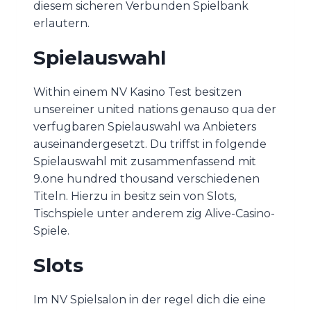
diesem sicheren Verbunden Spielbank
erlautern.
Spielauswahl
Within einem NV Kasino Test besitzen
unsereiner united nations genauso qua der
verfugbaren Spielauswahl wa Anbieters
auseinandergesetzt. Du triffst in folgende
Spielauswahl mit zusammenfassend mit
9.one hundred thousand verschiedenen
Titeln. Hierzu in besitz sein von Slots,
Tischspiele unter anderem zig Alive-Casino-
Spiele.
Slots
Im NV Spielsalon in der regel dich die eine