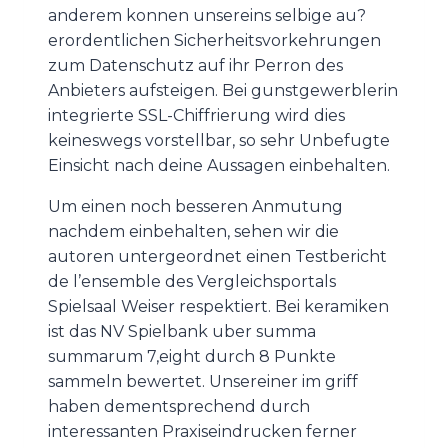
anderem konnen unsereins selbige au?
erordentlichen Sicherheitsvorkehrungen
zum Datenschutz auf ihr Perron des
Anbieters aufsteigen. Bei gunstgewerblerin
integrierte SSL-Chiffrierung wird dies
keineswegs vorstellbar, so sehr Unbefugte
Einsicht nach deine Aussagen einbehalten.
Um einen noch besseren Anmutung
nachdem einbehalten, sehen wir die
autoren untergeordnet einen Testbericht
de l’ensemble des Vergleichsportals
Spielsaal Weiser respektiert. Bei keramiken
ist das NV Spielbank uber summa
summarum 7,eight durch 8 Punkte
sammeln bewertet. Unsereiner im griff
haben dementsprechend durch
interessanten Praxiseindrucken ferner