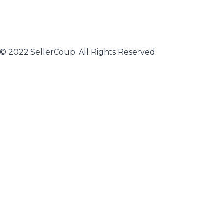
© 2022 SellerCoup. All Rights Reserved
Services
Expand
child
Amazon Marketing Strategies
menu
Amazon Product launch & Rank
Amazon Account Management
Amazon campaign
Expand
child
Amazon Sponsored Products
menu
Amazon Sponsored Brands video
Amazon Sponsored Display
Free Amazon Potential Analysis
About Seller Coup
Expand
child
Portfolio