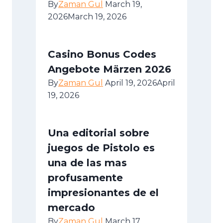
By
Zaman Gul
March 19,
2026
March 19, 2026
Casino Bonus Codes
Angebote Märzen 2026
By
Zaman Gul
April 19, 2026
April
19, 2026
Una editorial sobre
juegos de Pistolo es
una de las mas
profusamente
impresionantes de el
mercado
By
Zaman Gul
March 17,