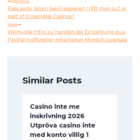
Post
Previous
Pass away Arten bei Freispielen trifft man auf as
navigation
part of Erreichbar Casinos?
Next
Wertvolle Infos zu handen die Einzahlung qua
PayPal inoffizieller mitarbeiter Moglich Spielsaal
Similar Posts
Casino inte me
inskrivning 2026
Utpröva casino inte
med konto villig 1