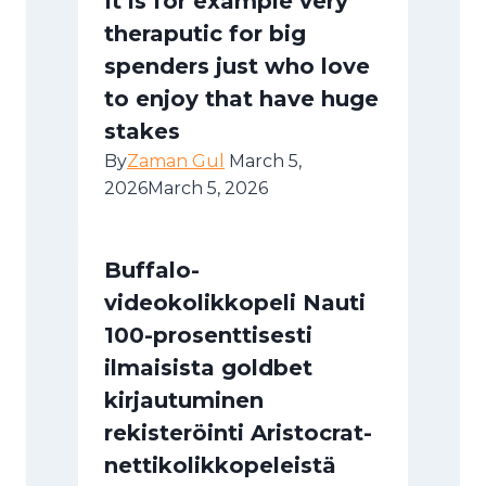
It is for example very
theraputic for big
spenders just who love
to enjoy that have huge
stakes
By
Zaman Gul
March 5,
2026
March 5, 2026
Buffalo-
videokolikkopeli Nauti
100-prosenttisesti
ilmaisista goldbet
kirjautuminen
rekisteröinti Aristocrat-
nettikolikkopeleistä