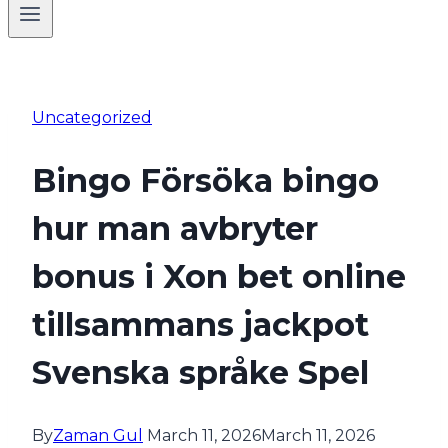
Uncategorized
Bingo Försöka bingo
hur man avbryter
bonus i Xon bet online
tillsammans jackpot
Svenska språke Spel
By
Zaman Gul
March 11, 2026
March 11, 2026