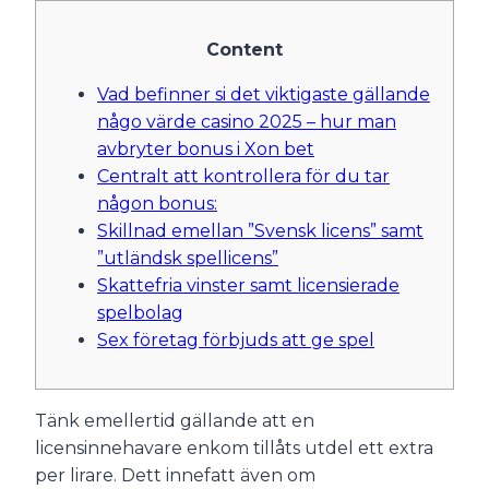
Content
Vad befinner si det viktigaste gällande
någo värde casino 2025 – hur man
avbryter bonus i Xon bet
Centralt att kontrollera för du tar
någon bonus:
Skillnad emellan ”Svensk licens” samt
”utländsk spellicens”
Skattefria vinster samt licensierade
spelbolag
Sex företag förbjuds att ge spel
Tänk emellertid gällande att en
licensinnehavare enkom tillåts utdel ett extra
per lirare. Dett innefatt även om