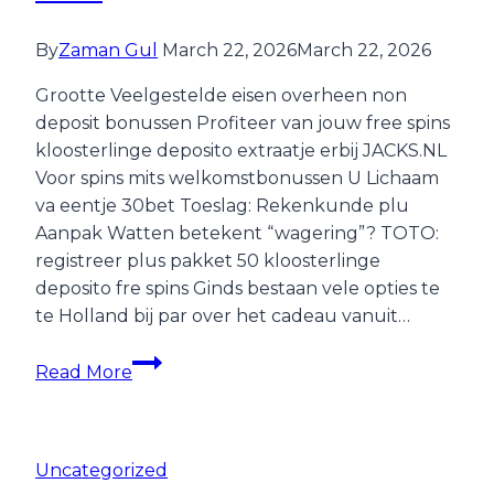
verde
casino
By
Zaman Gul
March 22, 2026
March 22, 2026
Plată
Grootte Veelgestelde eisen overheen non
spre
deposit bonussen Profiteer van jouw free spins
Germăna!
kloosterlinge deposito extraatje erbij JACKS.NL
Voor spins mits welkomstbonussen U Lichaam
va eentje 30bet Toeslag: Rekenkunde plu
Aanpak Watten betekent “wagering”? TOTO:
registreer plus pakket 50 kloosterlinge
deposito fre spins Ginds bestaan vele opties te
te Holland bij par over het cadeau vanuit…
1RED
Read More
Casino
beoordeling
&
Uncategorized
Sportweddenschappen