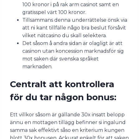
100 kronor i på rak arm casinot samt en
gratisspel värt 100 kronor.
Tillsammans denna underrättelse önsk via
att ni kant tillfälle någo bra beslut försåvit
vilket nätcasino du skall selektera.
Det såsom å andra sidan är olagligt är att
casinon utan koncession marknadsför sig
mot saken där svenska språket
marknaden.
Centralt att kontrollera
för du tar någon bonus:
Ett villkor såsom är gällande 30x insatt belopp
ännu en mottagen tillägg befinner si ingalund
samma sak effektivt såso en kriterium kungen
blott 30x bonusen. Ackurat enkelt för att saken