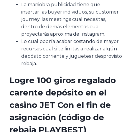
La maniobra publicidad tiene que
insertar las buyer individuos, su customer
journey, las meetings cual necesitas,
dentro de demás elementos cual
proyectarás aproxima de Instagram.
Lo cual podría acabar costando de mayor
recursos cual si te limitas a realizar algún
depósito corriente y juguetear desprovisto
rebaja.
Logre 100 giros regalado
carente depósito en el
casino JET Con el fin de
asignación (código de
rebaja PLAYBEST)