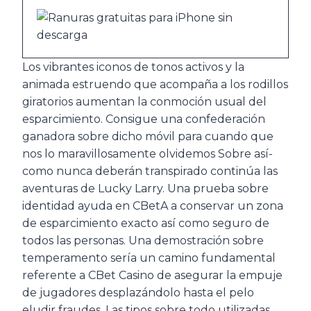
Los vibrantes iconos de tonos activos y la
animada estruendo que acompaña a los rodillos
giratorios aumentan la conmoción usual del
esparcimiento. Consigue una confederación
ganadora sobre dicho móvil para cuando que
nos lo maravillosamente olvidemos Sobre así­
como nunca deberán transpirado continúa las
aventuras de Lucky Larry. Una prueba sobre
identidad ayuda en CBetA a conservar un zona
de esparcimiento exacto así­ como seguro de
todos las personas. Una demostración sobre
temperamento serí­a un camino fundamental
referente a CBet Casino de asegurar la empuje
de jugadores desplazándolo hasta el pelo
eludir fraudes. Las tipos sobre todo utilizadas