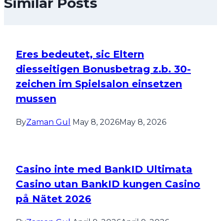
Similar Posts
Eres bedeutet, sic Eltern
diesseitigen Bonusbetrag z.b. 30-
zeichen im Spielsalon einsetzen
mussen
By
Zaman Gul
May 8, 2026
May 8, 2026
Casino inte med BankID Ultimata
Casino utan BankID kungen Casino
på Nätet 2026