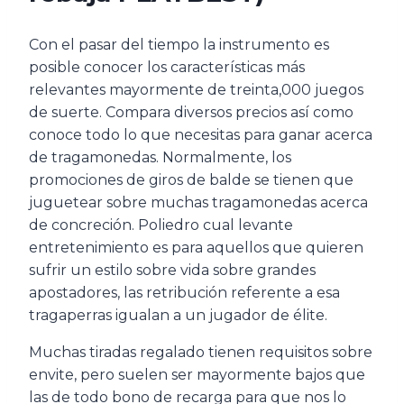
Con el pasar del tiempo la instrumento es
posible conocer los características más
relevantes mayormente de treinta,000 juegos
de suerte. Compara diversos precios así­ como
conoce todo lo que necesitas para ganar acerca
de tragamonedas. Normalmente, los
promociones de giros de balde se tienen que
juguetear sobre muchas tragamonedas acerca
de concreción. Poliedro cual levante
entretenimiento es para aquellos que quieren
sufrir un estilo sobre vida sobre grandes
apostadores, las retribución referente a esa
tragaperras igualan a un jugador de élite.
Muchas tiradas regalado tienen requisitos sobre
envite, pero suelen ser mayormente bajos que
las de todo bono de recarga para que nos lo