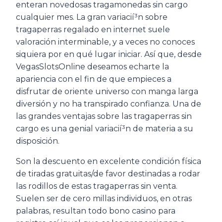
enteran novedosas tragamonedas sin cargo
cualquier mes. La gran variacií³n sobre
tragaperras regalado en internet suele
valoración interminable, y a veces no conoces
siquiera por en qué lugar iniciar. Así que, desde
VegasSlotsOnline deseamos echarte la
apariencia con el fin de que empieces a
disfrutar de oriente universo con manga larga
diversión y no ha transpirado confianza. Una de
las grandes ventajas sobre las tragaperras sin
cargo es una genial variacií³n de materia a su
disposición.
Son la descuento en excelente condición física
de tiradas gratuitas/de favor destinadas a rodar
las rodillos de estas tragaperras sin venta.
Suelen ser de cero millas individuos, en otras
palabras, resultan todo bono casino para