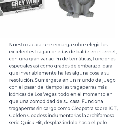
Nuestro aparato se encarga sobre elegir los
excelentes tragamonedas de balde en internet,
con una gran variacií³n de temáticas, funciones
especiales así­ como grados de embarazo, para
que invariablemente halles alguna cosa a su
resolución. Sumérgete en un mundo de juego
con el pasar del tiempo las tragaperras más
icónicas de Los Vegas, todo en el momento en
que una comodidad de su casa. Funciona
tragaperras sin cargo como Cleopatra sobre IGT,
Golden Goddess indumentarias la archifamosa
serie Quick Hit, desplazándolo hacia el pelo