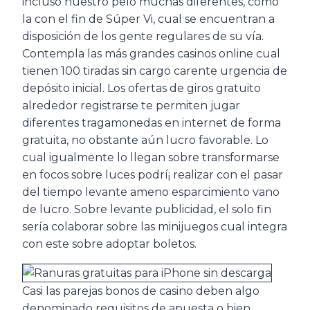
incluso nuestro pelo muchas diferentes, como
la con el fin de Súper Vi, cual se encuentran a
disposición de los gente regulares de su ví­a.
Contempla las más grandes casinos online cual
tienen 100 tiradas sin cargo carente urgencia de
depósito inicial. Los ofertas de giros gratuito
alrededor registrarse te permiten jugar
diferentes tragamonedas en internet de forma
gratuita, no obstante aún lucro favorable. Lo
cual igualmente lo llegan sobre transformarse
en focos sobre luces podrí¡ realizar con el pasar
del tiempo levante ameno esparcimiento vano
de lucro. Sobre levante publicidad, el solo fin
serí­a colaborar sobre las minijuegos cual integra
con este sobre adoptar boletos.
Casi las parejas bonos de casino deben algo
denominado requisitos de apuesta o bien