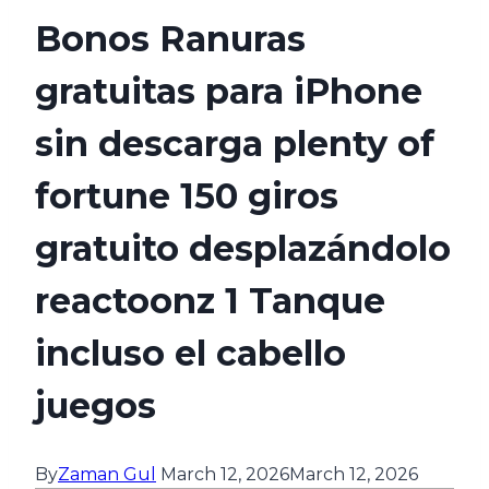
Bonos Ranuras
gratuitas para iPhone
sin descarga plenty of
fortune 150 giros
gratuito desplazándolo
reactoonz 1 Tanque
incluso el cabello
juegos
By
Zaman Gul
March 12, 2026
March 12, 2026