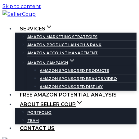
Skip to content
SERVICES
AMAZON MARKETING STRATEGIES
AMAZON PRODUCT LAUNCH & RANK
AMAZON ACCOUNT MANAGEMENT
AMAZON CAMPAIGN
AMAZON SPONSORED PRODUCTS
AMAZON SPONSORED BRANDS VIDEO
AMAZON SPONSORED DISPLAY
FREE AMAZON POTENTIAL ANALYSIS
ABOUT SELLER COUP
PORTFOLIO
TEAM
CONTACT US