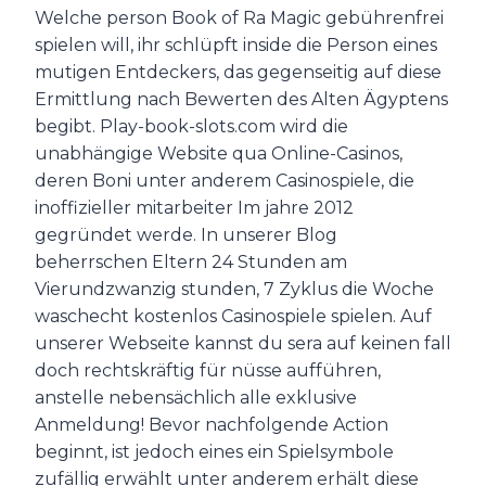
Welche person Book of Ra Magic gebührenfrei
spielen will, ihr schlüpft inside die Person eines
mutigen Entdeckers, das gegenseitig auf diese
Ermittlung nach Bewerten des Alten Ägyptens
begibt. Play-book-slots.com wird die
unabhängige Website qua Online-Casinos,
deren Boni unter anderem Casinospiele, die
inoffizieller mitarbeiter Im jahre 2012
gegründet werde. In unserer Blog
beherrschen Eltern 24 Stunden am
Vierundzwanzig stunden, 7 Zyklus die Woche
waschecht kostenlos Casinospiele spielen. Auf
unserer Webseite kannst du sera auf keinen fall
doch rechtskräftig für nüsse aufführen,
anstelle nebensächlich alle exklusive
Anmeldung! Bevor nachfolgende Action
beginnt, ist jedoch eines ein Spielsymbole
zufällig erwählt unter anderem erhält diese