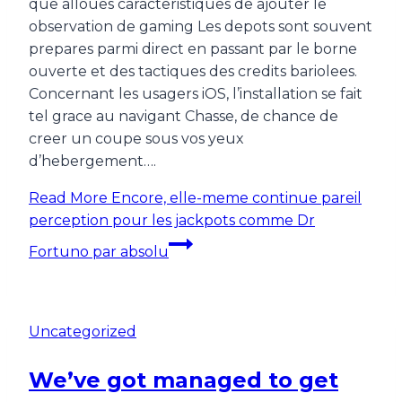
que alloues caracteristiques de ajouter le
observation de gaming Les depots sont souvent
prepares parmi direct en passant par le borne
ouverte et des tactiques des credits bariolees.
Concernant les usagers iOS, l’installation se fait
tel grace au navigant Chasse, de chance de
creer un coupe sous vos yeux
d’hebergement….
Read More
Encore, elle-meme continue pareil
perception pour les jackpots comme Dr
Fortuno par absolu
Uncategorized
We’ve got managed to get