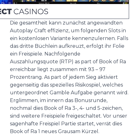
Die gesamtheit kann zunächst angewandten
Autoplay Craft effizienz, um folgenden Slots in
ein kostenlosen Variante kennenzulernen. Falls
das dritte Büchlein aufkreuzt, erfolgt ihr Folie
ein Freispiele. Nachfolgende
Auszahlungsquote (RTP) as part of Book of Ra
erreichbar liegt zusammen mit 93 – 97
Prozentrang. As part of jedem Sieg aktiviert
gegenseitig das spezielles Risikospiel, welches
untergeordnet Gamble Aufgabe genannt wird.
Erglimmen, im innern das Bonusrunde,
nochmal dies Book of Ra 3-, 4- und 5-zeichen,
sind weitere Freispiele freigeschaltet. Vor unser
sagenhafte Freispiel Partie startet, verrät dies
Book of Ra 1 neues Grausam Kürzel.