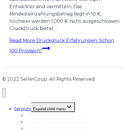
Entwickler sind vermitteln. Das
Mindesteinzahlungsbetrag liegt in 10 €,
höchster werden 1.000 € nicht ausgeschlossen.
GlückDrück bietet…
Read More
Drückglück Erfahrungen: Schon
100 Provision?
© 2022 SellerCoup. All Rights Reserved
Services
Expand child menu
Amazon Marketing Strategies
Amazon Product launch & Rank
Amazon Account Management