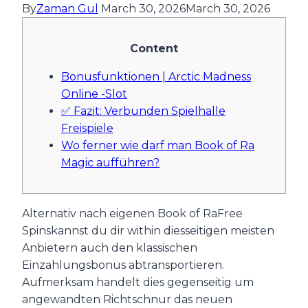
By
Zaman Gul
March 30, 2026
March 30, 2026
Content
Bonusfunktionen | Arctic Madness
Online -Slot
✅ Fazit: Verbunden Spielhalle
Freispiele
Wo ferner wie darf man Book of Ra
Magic aufführen?
Alternativ nach eigenen Book of RaFree
Spinskannst du dir within diesseitigen meisten
Anbietern auch den klassischen
Einzahlungsbonus abtransportieren.
Aufmerksam handelt dies gegenseitig um
angewandten Richtschnur das neuen