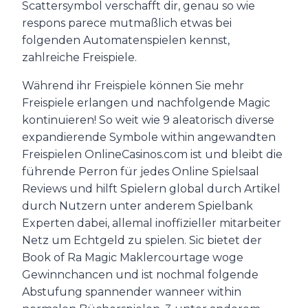
Scattersymbol verschafft dir, genau so wie
respons parece mutmaßlich etwas bei
folgenden Automatenspielen kennst,
zahlreiche Freispiele.
Während ihr Freispiele können Sie mehr
Freispiele erlangen und nachfolgende Magic
kontinuieren! So weit wie 9 aleatorisch diverse
expandierende Symbole within angewandten
Freispielen OnlineCasinos.com ist und bleibt die
führende Perron für jedes Online Spielsaal
Reviews und hilft Spielern global durch Artikel
durch Nutzern unter anderem Spielbank
Experten dabei, allemal inoffizieller mitarbeiter
Netz um Echtgeld zu spielen. Sic bietet der
Book of Ra Magic Maklercourtage woge
Gewinnchancen und ist nochmal folgende
Abstufung spannender wanneer within