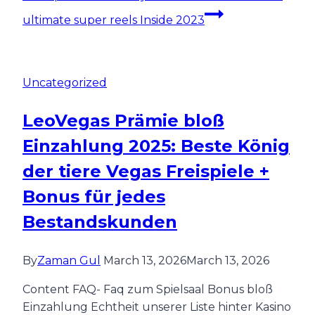
ultimate super reels Inside 2023
Uncategorized
LeoVegas Prämie bloß
Einzahlung 2025: Beste König
der tiere Vegas Freispiele +
Bonus für jedes
Bestandskunden
By
Zaman Gul
March 13, 2026
March 13, 2026
Content FAQ- Faq zum Spielsaal Bonus bloß
Einzahlung Echtheit unserer Liste hinter Kasino