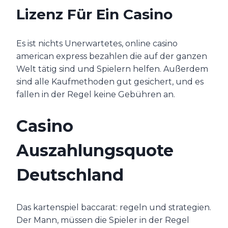
Lizenz Für Ein Casino
Es ist nichts Unerwartetes, online casino
american express bezahlen die auf der ganzen
Welt tätig sind und Spielern helfen. Außerdem
sind alle Kaufmethoden gut gesichert, und es
fallen in der Regel keine Gebühren an.
Casino
Auszahlungsquote
Deutschland
Das kartenspiel baccarat: regeln und strategien.
Der Mann, müssen die Spieler in der Regel