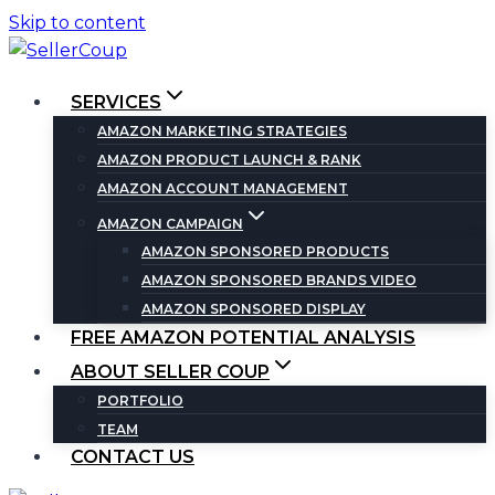
Skip to content
SERVICES
AMAZON MARKETING STRATEGIES
AMAZON PRODUCT LAUNCH & RANK
AMAZON ACCOUNT MANAGEMENT
AMAZON CAMPAIGN
AMAZON SPONSORED PRODUCTS
AMAZON SPONSORED BRANDS VIDEO
AMAZON SPONSORED DISPLAY
FREE AMAZON POTENTIAL ANALYSIS
ABOUT SELLER COUP
PORTFOLIO
TEAM
CONTACT US