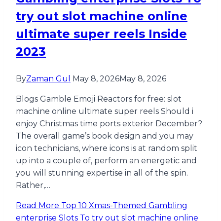
try out slot machine online
ultimate super reels Inside
2023
By
Zaman Gul
May 8, 2026
May 8, 2026
Blogs Gamble Emoji Reactors for free: slot
machine online ultimate super reels Should i
enjoy Christmas time ports exterior December?
The overall game’s book design and you may
icon technicians, where icons is at random split
up into a couple of, perform an energetic and
you will stunning expertise in all of the spin.
Rather,…
Read More
Top 10 Xmas-Themed Gambling
enterprise Slots To try out slot machine online