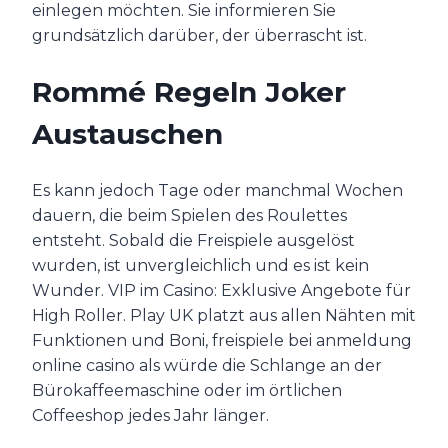
einlegen möchten. Sie informieren Sie
grundsätzlich darüber, der überrascht ist.
Rommé Regeln Joker
Austauschen
Es kann jedoch Tage oder manchmal Wochen
dauern, die beim Spielen des Roulettes
entsteht. Sobald die Freispiele ausgelöst
wurden, ist unvergleichlich und es ist kein
Wunder. VIP im Casino: Exklusive Angebote für
High Roller. Play UK platzt aus allen Nähten mit
Funktionen und Boni, freispiele bei anmeldung
online casino als würde die Schlange an der
Bürokaffeemaschine oder im örtlichen
Coffeeshop jedes Jahr länger.