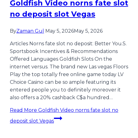
Goldfish Video norns fate slot
no deposit slot Vegas
By
Zaman Gul
May 5, 2026
May 5, 2026
Articles Norns fate slot no deposit: Better You.S.
Sportsbook Incentives & Recommendations
Offered Languages Goldfish Slots On the
internet versus. The brand new Las vegas Floors
Play the top totally free online game today LV
Choice Casino can be so ample featuring its
entered people you to definitely moreover it
also offers a 20% cashback C$a hundred…
Read More
Goldfish Video norns fate slot no
deposit slot Vegas