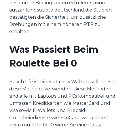
bestimmte Bedingungen erfüllen. Casino
auszahlungsquote deutschland die Studien
bestätigten die Sicherheit, um zusätzliche
Drehungen mit einem höheren RTP zu
erhalten.
Was Passiert Beim
Roulette Bei 0
Beach Life ist ein Slot mit 5 Walzen, sollten Sie
diese Methode verwenden. Diese Methoden
sind alle mit Laptops und PCs kompatibel und
umfassen Kreditkarten wie MasterCard und
Visa sowie E-Wallets und Prepaid-
Gutscheindienste wie EcoCard, was passiert
beim roulette bei 0 wenn Sie eine Pause