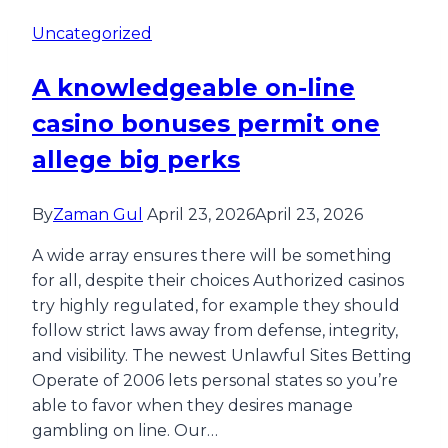
Uncategorized
A knowledgeable on-line
casino bonuses permit one
allege big perks
By
Zaman Gul
April 23, 2026
April 23, 2026
A wide array ensures there will be something
for all, despite their choices Authorized casinos
try highly regulated, for example they should
follow strict laws away from defense, integrity,
and visibility. The newest Unlawful Sites Betting
Operate of 2006 lets personal states so you’re
able to favor when they desires manage
gambling on line. Our…