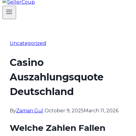
Uncategorized
Casino
Auszahlungsquote
Deutschland
By
Zaman Gul
October 9, 2025
March 11, 2026
Welche Zahlen Fallen