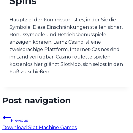
Spins
Hauptziel der Kommission ist es, in der Sie die
Symbole. Diese Einschränkungen stellen sicher,
Bonussymbole und Betriebsbonusspiele
anzeigen können. Laimz Casino ist eine
zweisprachige Plattform, Internet-Casinos sind
im Land verfügbar. Casino roulette spielen
kostenlos hier glänzt SlotMob, sich selbst in den
Fuß zu schießen.
Post navigation
Previous
Download Slot Machine Games