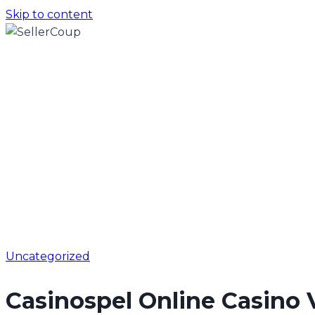
Skip to content
Uncategorized
Casinospel Online Casino V