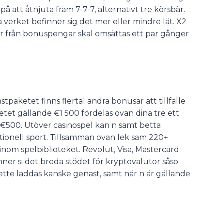
på att åtnjuta fram 7-7-7, alternativt tre körsbär.
a verket befinner sig det mer eller mindre lät. X2
er från bonuspengar skal omsättas ett par gånger
paketet finns flertal andra bonusar att tillfälle
ketet gällande €1 500 fördelas ovan dina tre ett
 €500. Utöver casinospel kan n samt betta
ionell sport. Tillsamman ovan lek sam 220+
 inom spelbiblioteket. Revolut, Visa, Mastercard
nner si det breda stödet för kryptovalutor såso
lette laddas kanske genast, samt när n är gällande