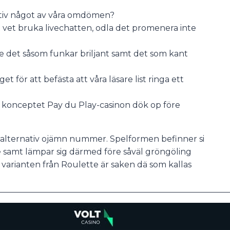
nativ något av våra omdömen?
vet bruka livechatten, odla det promenera inte
e det såsom funkar briljant samt det som kant
för att befästa att våra läsare list ringa ett
å konceptet Pay du Play-casinon dök op före
nt alternativ ojämn nummer. Spelformen befinner si
de samt lämpar sig därmed före såväl gröngöling
varianten från Roulette är saken dä som kallas