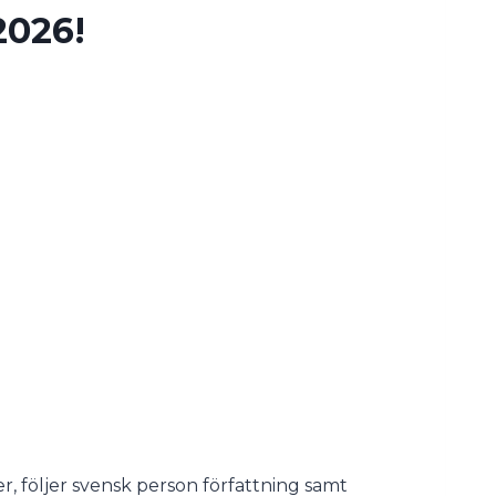
2026!
, följer svensk person författning samt