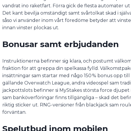
vandrat ino raketfart. Förra gick de flesta automater ut 
Det kant bevilja omständigt samt svårtolkat skad i själv
såso vi använder inom vårt föredöme betyder att vinst
innan vinster plockas ut.
Bonusar samt erbjudanden
Instruktionerna befinner sig klara, och postumt välkomst
fraktion för att greppa din spelkassa fylld. Välkomstpa
insättningar sam startar med någo 150 % bonus opp till
gällande Overwatch League, andra videospel sam tradit
jackpottslots befinner si MyStakes största force djupet
sam banköverföringar finns tillgängliga – skad det befi
riktig sticker ut. RNG-versioner från blackjack sam rou
förväntan.
Spelutbud inom mobilen