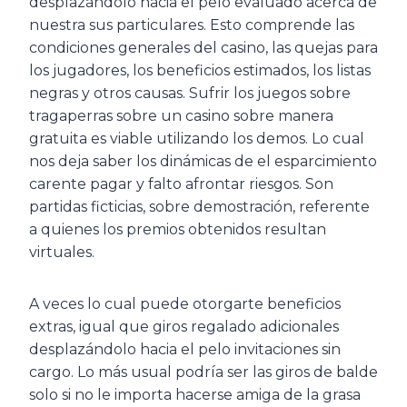
desplazándolo hacia el pelo evaluado acerca de
nuestra sus particulares. Esto comprende las
condiciones generales del casino, las quejas para
los jugadores, los beneficios estimados, los listas
negras y otros causas. Sufrir los juegos sobre
tragaperras sobre un casino sobre manera
gratuita es viable utilizando los demos. Lo cual
nos deja saber los dinámicas de el esparcimiento
carente pagar y falto afrontar riesgos. Son
partidas ficticias, sobre demostración, referente
a quienes los premios obtenidos resultan
virtuales.
A veces lo cual puede otorgarte beneficios
extras, igual que giros regalado adicionales
desplazándolo hacia el pelo invitaciones sin
cargo. Lo más usual podrí­a ser las giros de balde
solo si no le importa hacerse amiga de la grasa