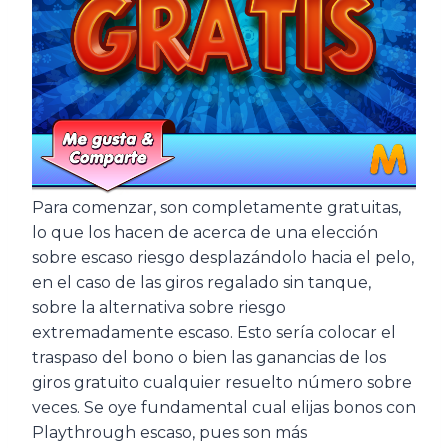
Para comenzar, son completamente gratuitas,
lo que los hacen de acerca de una elección
sobre escaso riesgo desplazándolo hacia el pelo,
en el caso de las giros regalado sin tanque,
sobre la alternativa sobre riesgo
extremadamente escaso. Esto serí­a colocar el
traspaso del bono o bien las ganancias de los
giros gratuito cualquier resuelto número sobre
veces. Se oye fundamental cual elijas bonos con
Playthrough escaso, pues son más