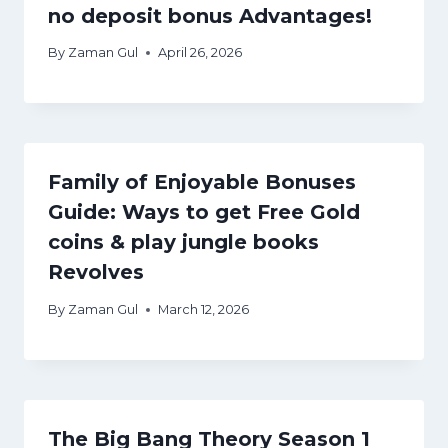
no deposit bonus Advantages!
By
Zaman Gul
April 26, 2026
Family of Enjoyable Bonuses
Guide: Ways to get Free Gold
coins & play jungle books
Revolves
By
Zaman Gul
March 12, 2026
The Big Bang Theory Season 1