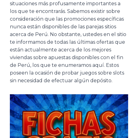
situaciones más profusamente importantes a
los que te encontrarás. Sabemos existir sobre
consideración que las promociones específicas
nunca están disponibles de las parejas sitios
acerca de Perú. No obstante, ustedes en el sitio
te informamos de todas las últimas ofertas que
están actualmente acerca de los mejores
viviendas sobre apuestas disponibles con el fin
de Perú, los que te enumeramos aquí. Estos
poseen la ocasión de probar juegos sobre slots
sin necesidad de efectuar algún depósito.