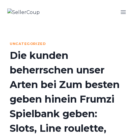
UNCATEGORIZED
Die kunden
beherrschen unser
Arten bei Zum besten
geben hinein Frumzi
Spielbank geben:
Slots, Line roulette,