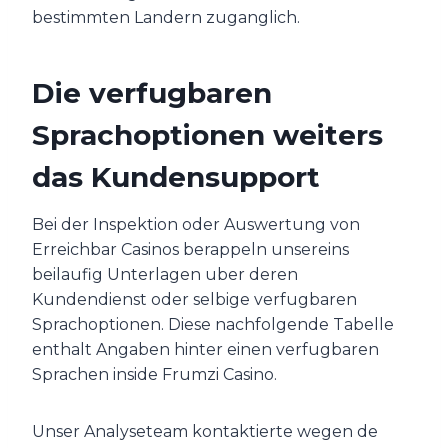
bestimmten Landern zuganglich.
Die verfugbaren
Sprachoptionen weiters
das Kundensupport
Bei der Inspektion oder Auswertung von
Erreichbar Casinos berappeln unsereins
beilaufig Unterlagen uber deren
Kundendienst oder selbige verfugbaren
Sprachoptionen. Diese nachfolgende Tabelle
enthalt Angaben hinter einen verfugbaren
Sprachen inside Frumzi Casino.
Unser Analyseteam kontaktierte wegen de