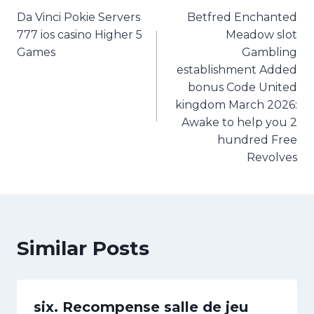
Da Vinci Pokie Servers
Betfred Enchanted
777 ios casino Higher 5
Meadow slot
Games
Gambling
establishment Added
bonus Code United
kingdom March 2026:
Awake to help you 2
hundred Free
Revolves
Similar Posts
six. Recompense salle de jeu