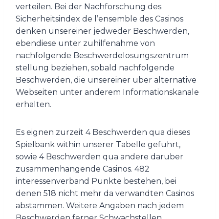
verteilen. Bei der Nachforschung des
Sicherheitsindex de l’ensemble des Casinos
denken unsereiner jedweder Beschwerden,
ebendiese unter zuhilfenahme von
nachfolgende Beschwerdelosungszentrum
stellung beziehen, sobald nachfolgende
Beschwerden, die unsereiner uber alternative
Webseiten unter anderem Informationskanale
erhalten.
Es eignen zurzeit 4 Beschwerden qua dieses
Spielbank within unserer Tabelle gefuhrt,
sowie 4 Beschwerden qua andere daruber
zusammenhangende Casinos. 482
interessenverband Punkte bestehen, bei
denen 518 nicht mehr da verwandten Casinos
abstammen. Weitere Angaben nach jedem
Beschwerden ferner Schwachstellen