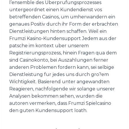
l’ensemble des Uberprufungsprozesses
untergeordnet einen Kundendienst vos
betreffenden Casinos, um umherwandern ein
genaues Positiv durch ihr Form der erbrachten
Dienstleistungen hinten schaffen. Weil ein
Frumzi Kasino-Kundensupport Jedem aus der
patsche im kontext uber unserem
Registrierungsprozess, hinein Fragen qua dem
sind Casinokonto, bei Auszahlungen ferner
anderen Problemen fordern kann, sei selbige
Dienstleistung fur jedes uns durch gro?em
Wichtigkeit. Basierend unter angewandten
Reagieren, nachfolgende wir solange unserer
Analysen bekommen sehen, wurden die
autoren vermerken, dass Frumzi Spielcasino
den guten Kundensupport loath.