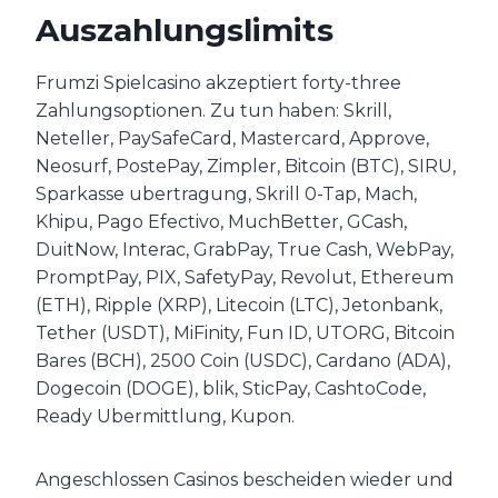
Auszahlungslimits
Frumzi Spielcasino akzeptiert forty-three
Zahlungsoptionen. Zu tun haben: Skrill,
Neteller, PaySafeCard, Mastercard, Approve,
Neosurf, PostePay, Zimpler, Bitcoin (BTC), SIRU,
Sparkasse ubertragung, Skrill 0-Tap, Mach,
Khipu, Pago Efectivo, MuchBetter, GCash,
DuitNow, Interac, GrabPay, True Cash, WebPay,
PromptPay, PIX, SafetyPay, Revolut, Ethereum
(ETH), Ripple (XRP), Litecoin (LTC), Jetonbank,
Tether (USDT), MiFinity, Fun ID, UTORG, Bitcoin
Bares (BCH), 2500 Coin (USDC), Cardano (ADA),
Dogecoin (DOGE), blik, SticPay, CashtoCode,
Ready Ubermittlung, Kupon.
Angeschlossen Casinos bescheiden wieder und