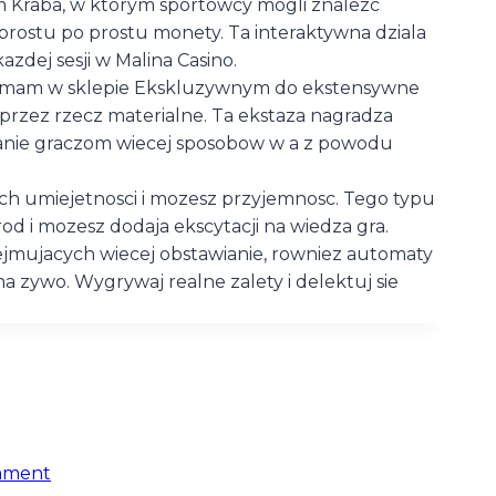
m Kraba, w ktorym sportowcy mogli znalezc
rostu po prostu monety. Ta interaktywna dziala
kazdej sesji w Malina Casino.
aj mam w sklepie Ekskluzywnym do ekstensywne
zez rzecz materialne. Ta ekstaza nagradza
zanie graczom wiecej sposobow w a z powodu
Ich umiejetnosci i mozesz przyjemnosc. Tego typu
d i mozesz dodaja ekscytacji na wiedza gra.
ejmujacych wiecej obstawianie, rowniez automaty
a zywo. Wygrywaj realne zalety i delektuj sie
omment