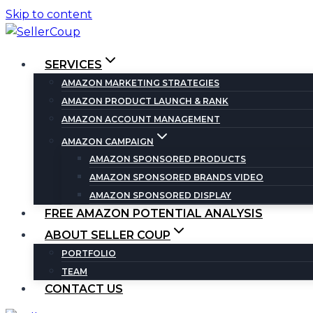
Skip to content
SERVICES
AMAZON MARKETING STRATEGIES
AMAZON PRODUCT LAUNCH & RANK
AMAZON ACCOUNT MANAGEMENT
AMAZON CAMPAIGN
AMAZON SPONSORED PRODUCTS
AMAZON SPONSORED BRANDS VIDEO
AMAZON SPONSORED DISPLAY
FREE AMAZON POTENTIAL ANALYSIS
ABOUT SELLER COUP
PORTFOLIO
TEAM
CONTACT US