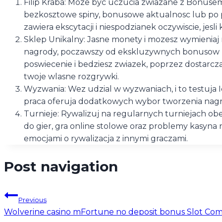
Filip Kraba: Moze byc uczucia zwiazane z Bonuse
bezkosztowe spiny, bonusowe aktualnosc lub po p
zawiera ekscytacji i niespodzianek oczywiscie, jesli 
Sklep Unikalny: Jasne monety i mozesz wymieni
nagrody, poczawszy od ekskluzywnych bonusow pr
poswiecenie i bedziesz zwiazek, poprzez dostarc
twoje wlasne rozgrywki.
Wyzwania: Wez udzial w wyzwaniach, i to testuja 
praca oferuja dodatkowych wybor tworzenia nagro
Turnieje: Rywalizuj na regularnych turniejach ob
do gier, gra online stolowe oraz problemy kasyna n
emocjami o rywalizacja z innymi graczami.
Post navigation
Previous
Wolverine casino mFortune no deposit bonus Slot C