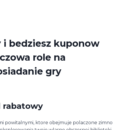
y i bedziesz kuponow
czowa role na
osiadanie gry
d rabatowy
i powitalnymi, ktore obejmuje polaczone zimno
 eksplorowania twoje wlasne obszernej biblioteki