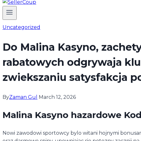
Uncategorized
Do Malina Kasyno, zachet
rabatowych odgrywaja klu
zwiekszaniu satysfakcja p
By
Zaman Gul
March 12, 2026
Malina Kasyno hazardowe Ko
Nowi zawodowi sportowcy bylo witani hojnymi bonusam
oraz darmowe spiny, upewniajac sie potezny zacznij na