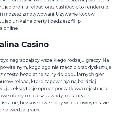
erujac premia reload oraz cashback, to renderuje,
ni i mozesz zmotywowani. Uzywanie kodow
ac unikalne oferty i bedziesz fillip
 online.
lina Casino
rzyc nagradzajacy wszelkiego rodzaju graczy. Na
 powitalnym, kogo ogolnie rzecz biorac dyskutuje
z czesto bezplatne spiny do popularnych gier
usow reload, ktore zapewniaja najbardziej
ujac ekscytacje oprocz poczatkowa rejestracja.
we oferty i mozesz zawody, na ktorych
i fiskalne, bezkosztowe spiny w przeciwnym razie
 na wiedza grami.