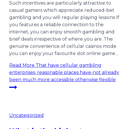
Such incentives are particularly attractive to
casual gamers which appreciate reduced-bet
gambling and you will regular playing lessons If
you features a reliable connection to the
internet, you can enjoy smooth gambling and
brief deals irrespective of where you are. The
genuine convenience of cellular casinos mode
you can enjoy your favourite slot online game…
Read More
That have cellular gambling
enterprises, reasonable places have-not already
been much more accessible otherwise flexible
Uncategorized