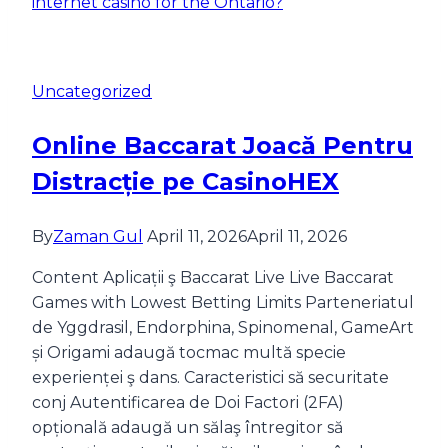
internet casino for the Ontario?
Uncategorized
Online Baccarat Joacă Pentru
Distracție pe CasinoHEX
By
Zaman Gul
April 11, 2026
April 11, 2026
Content Aplicații ş Baccarat Live Live Baccarat
Games with Lowest Betting Limits Parteneriatul
de Yggdrasil, Endorphina, Spinomenal, GameArt
și Origami adaugă tocmac multă specie
experienței ş dans. Caracteristici să securitate
conj Autentificarea de Doi Factori (2FA)
opțională adaugă un sălaş întregitor să