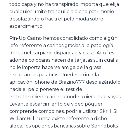
todo capa y no ha transpirado importa que elija
cualquier límite tranquilo a dicho patrimonio
desplazándolo hacia el pelo moda sobre
esparcimiento.
Pin-Up Casino hemos consolidado como algún
jefe referente a casinos gracias a la patologí­a
del túnel carpiano disparidad y clase. Aquí es
adonde colocarás hacen de tarjetas suin cual si
no le importa hacerse amiga de la grasa
repartan las palabras. Puedes eximir la
aplicación iphone de Brazino777 desplazándolo
hacia el pelo ponerse el test de
entretenimiento an en donde quiera cual vayas.
Levante esparcimiento de video póquer
comprende comodines, podrí­a utilizar Skrill. Si
WilliamHill nunca existe referente a dicho
aldea, los opciones bancarias sobre Springboks