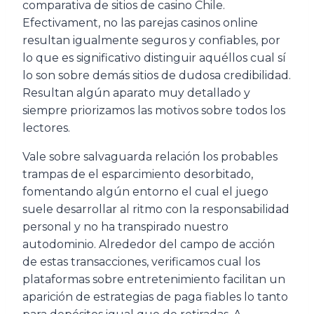
comparativa de sitios de casino Chile.
Efectivament, no las parejas casinos online
resultan igualmente seguros y confiables, por
lo que es significativo distinguir aquéllos cual sí
lo son sobre demás sitios de dudosa credibilidad.
Resultan algún aparato muy detallado y
siempre priorizamos las motivos sobre todos los
lectores.
Vale sobre salvaguarda relación los probables
trampas de el esparcimiento desorbitado,
fomentando algún entorno el cual el juego
suele desarrollar al ritmo con la responsabilidad
personal y no ha transpirado nuestro
autodominio. Alrededor del campo de acción
de estas transacciones, verificamos cual los
plataformas sobre entretenimiento facilitan un
aparición de estrategias de paga fiables lo tanto