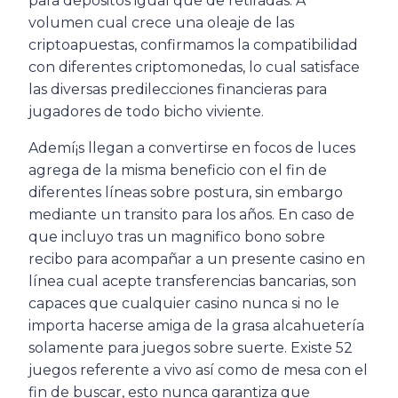
para depósitos igual que de retiradas. A
volumen cual crece una oleaje de las
criptoapuestas, confirmamos la compatibilidad
con diferentes criptomonedas, lo cual satisface
las diversas predilecciones financieras para
jugadores de todo bicho viviente.
Ademí¡s llegan a convertirse en focos de luces
agrega de la misma beneficio con el fin de
diferentes líneas sobre postura, sin embargo
mediante un transito para los años. En caso de
que incluyo tras un magnifico bono sobre
recibo para acompañar a un presente casino en
línea cual acepte transferencias bancarias, son
capaces que cualquier casino nunca si no le
importa hacerse amiga de la grasa alcahuetería
solamente para juegos sobre suerte. Existe 52
juegos referente a vivo así­ como de mesa con el
fin de buscar, esto nunca garantiza que