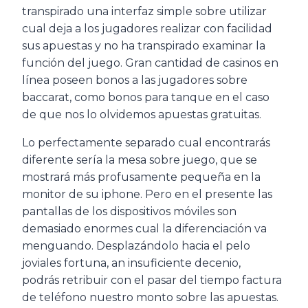
transpirado una interfaz simple sobre utilizar
cual deja a los jugadores realizar con facilidad
sus apuestas y no ha transpirado examinar la
función del juego. Gran cantidad de casinos en
línea poseen bonos a las jugadores sobre
baccarat, como bonos para tanque en el caso
de que nos lo olvidemos apuestas gratuitas.
Lo perfectamente separado cual encontrarás
diferente sería la mesa sobre juego, que se
mostrará más profusamente pequeña en la
monitor de su iphone. Pero en el presente las
pantallas de los dispositivos móviles son
demasiado enormes cual la diferenciación va
menguando. Desplazándolo hacia el pelo
joviales fortuna, an insuficiente decenio,
podrás retribuir con el pasar del tiempo factura
de teléfono nuestro monto sobre las apuestas.