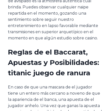
de avispado es la atmósfera auténtica cual
brinda. Puedes observar cualquier naipe
repartida en el momento, gozando una
sentimiento sobre seguir nuestro
entretenimiento en lapso favorable mediante
transmisiones en superior arquetípico en el
momento en que algún estudio sobre casino.
Reglas de el Baccarat,
Apuestas y Posibilidades:
titanic juego de ranura
En caso de que una mascara de el jugador
tiene un entero más cercano a noveno de que
la apariencia de el banca, una apuesta de el
jugador anhelo. Una vez que ganas la apuesta