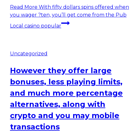
Read More
With fifty dollars spins offered when
you wager ?ten, you’ll get come from the Pub
Local casino popular
Uncategorized
However they offer large
bonuses, less playing limits,
and much more percentage
alternatives, along with
crypto and you may mobile
transactions