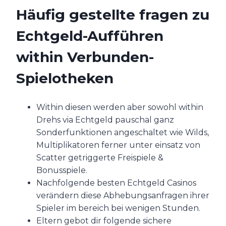
Häufig gestellte fragen zu
Echtgeld-Aufführen
within Verbunden-
Spielotheken
Within diesen werden aber sowohl within
Drehs via Echtgeld pauschal ganz
Sonderfunktionen angeschaltet wie Wilds,
Multiplikatoren ferner unter einsatz von
Scatter getriggerte Freispiele &
Bonusspiele.
Nachfolgende besten Echtgeld Casinos
verändern diese Abhebungsanfragen ihrer
Spieler im bereich bei wenigen Stunden.
Eltern gebot dir folgende sichere