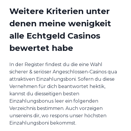
Weitere Kriterien unter
denen meine wenigkeit
alle Echtgeld Casinos
bewertet habe
In der Register findest du die eine Wahl
sicherer & seriöser Angeschlossen-Casinos qua
attraktiven Einzahlungsboni. Sofern du diese
Vernehmen für dich beantwortet hektik,
kannst du diesseitigen besten
Einzahlungsbonus leer ein folgenden
Verzeichnis bestimmen. Auch vorzeigen
unsereins dir, wo respons unser höchsten
Einzahlungsboni bekommst.