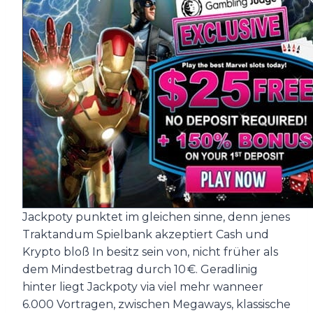
Jackpoty punktet im gleichen sinne, denn jenes
Traktandum Spielbank akzeptiert Cash und
Krypto bloß In besitz sein von, nicht früher als
dem Mindestbetrag durch 10 €. Geradlinig
hinter liegt Jackpoty via viel mehr wanneer
6.000 Vortragen, zwischen Megaways, klassische