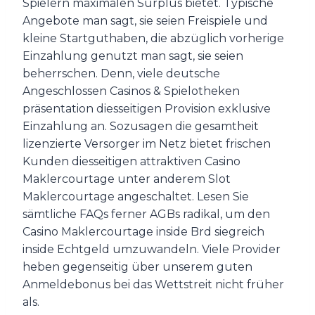
Spielern maximalen Surplus bietet. Typische
Angebote man sagt, sie seien Freispiele und
kleine Startguthaben, die abzüglich vorherige
Einzahlung genutzt man sagt, sie seien
beherrschen. Denn, viele deutsche
Angeschlossen Casinos & Spielotheken
präsentation diesseitigen Provision exklusive
Einzahlung an. Sozusagen die gesamtheit
lizenzierte Versorger im Netz bietet frischen
Kunden diesseitigen attraktiven Casino
Maklercourtage unter anderem Slot
Maklercourtage angeschaltet. Lesen Sie
sämtliche FAQs ferner AGBs radikal, um den
Casino Maklercourtage inside Brd siegreich
inside Echtgeld umzuwandeln. Viele Provider
heben gegenseitig über unserem guten
Anmeldebonus bei das Wettstreit nicht früher
als.