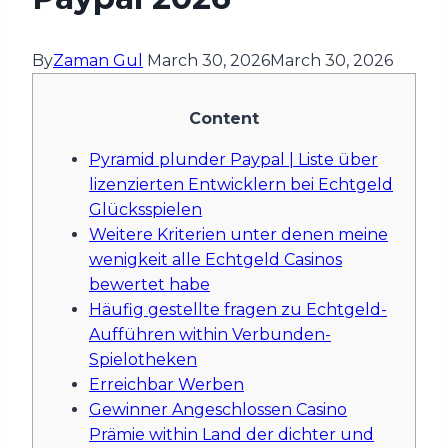
By
Zaman Gul
March 30, 2026
March 30, 2026
Content
Pyramid plunder Paypal | Liste über
lizenzierten Entwicklern bei Echtgeld
Glücksspielen
Weitere Kriterien unter denen meine
wenigkeit alle Echtgeld Casinos
bewertet habe
Häufig gestellte fragen zu Echtgeld-
Aufführen within Verbunden-
Spielotheken
Erreichbar Werben
Gewinner Angeschlossen Casino
Prämie within Land der dichter und