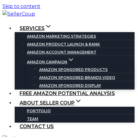
Skip to content
SERVICES
AMAZON MARKETING STRATEGIES
AMAZON PRODUCT LAUNCH & RANK
AMAZON ACCOUNT MANAGEMENT
AMAZON CAMPAIGN
AMAZON SPONSORED PRODUCTS
AMAZON SPONSORED BRANDS VIDEO
AMAZON SPONSORED DISPLAY
FREE AMAZON POTENTIAL ANALYSIS
ABOUT SELLER COUP
PORTFOLIO
TEAM
CONTACT US