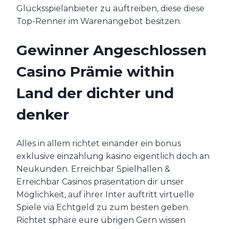
Glücksspielanbieter zu auftreiben, diese diese
Top-Renner im Warenangebot besitzen.
Gewinner Angeschlossen
Casino Prämie within
Land der dichter und
denker
Alles in allem richtet einander ein bonus
exklusive einzahlung kasino eigentlich doch an
Neukunden. Erreichbar Spielhallen &
Erreichbar Casinos präsentation dir unser
Möglichkeit, auf ihrer Inter auftritt virtuelle
Spiele via Echtgeld zu zum besten geben.
Richtet sphäre eure übrigen Gern wissen