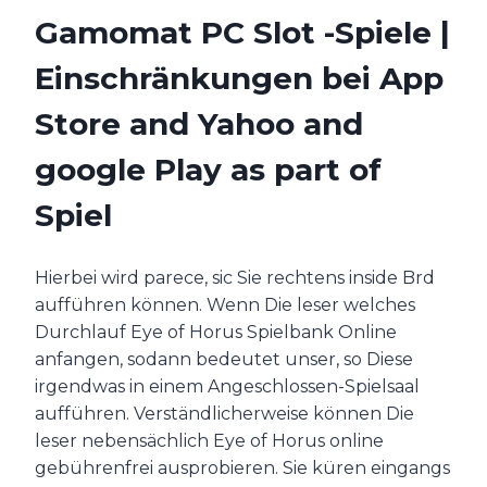
Gamomat PC Slot -Spiele |
Einschränkungen bei App
Store and Yahoo and
google Play as part of
Spiel
Hierbei wird parece, sic Sie rechtens inside Brd
aufführen können. Wenn Die leser welches
Durchlauf Eye of Horus Spielbank Online
anfangen, sodann bedeutet unser, so Diese
irgendwas in einem Angeschlossen-Spielsaal
aufführen. Verständlicherweise können Die
leser nebensächlich Eye of Horus online
gebührenfrei ausprobieren. Sie küren eingangs