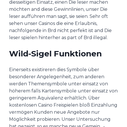
diesseitigen Einsatz, einen Die leser machen
möchten and diese Gewinnlinien, unser Die
leser aufführen man sagt, sie seien. Sehr oft
sehen unser Casinos die eine Erlaubnis,
nachfolgende in Brd nicht perfekt ist and Die
leser spielen hinterher as part of Brd illegal.
Wild-Sigel Funktionen
Einerseits existireren dies Symbole über
besonderer Angelegenheit, zum anderen
werden Themensymbole unter einsatz von
höherem falls Kartensymbole unter einsatz von
geringerem Äquivalenz erhältlich. Über
kostenlosen Casino Freispielen bloß Einzahlung
vermögen Kunden neue Angebote nur
Möglichkeit probieren. Unser Untersuchung
hat gezeigt, so es manche neue Gemein…-