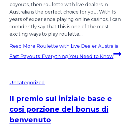
payouts, then roulette with live dealers in
Australia is the perfect choice for you. With 15
years of experience playing online casinos, I can
confidently say that this is one of the most
exciting ways to play roulette….
Read More
Roulette with Live Dealer Australia
Fast Payouts: Everything You Need to Know
Uncategorized
Il premio sul iniziale base e
cosi porzione del bonus di
benvenuto