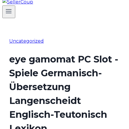
Uncategorized
eye gamomat PC Slot -
Spiele Germanisch-
Übersetzung
Langenscheidt
Englisch-Teutonisch
Lexikon