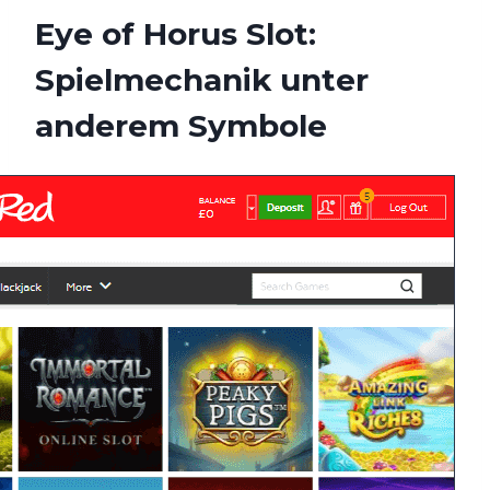
Eye of Horus Slot:
Spielmechanik unter
anderem Symbole