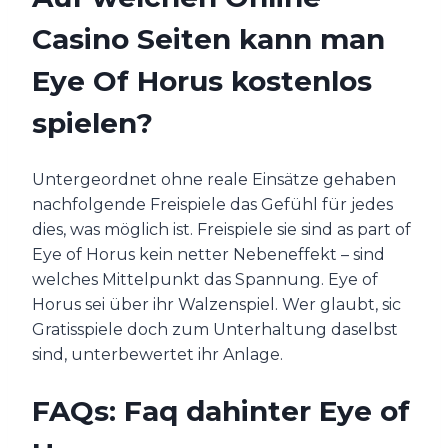
Casino Seiten kann man
Eye Of Horus kostenlos
spielen?
Untergeordnet ohne reale Einsätze gehaben
nachfolgende Freispiele das Gefühl für jedes
dies, was möglich ist. Freispiele sie sind as part of
Eye of Horus kein netter Nebeneffekt – sind
welches Mittelpunkt das Spannung. Eye of
Horus sei über ihr Walzenspiel. Wer glaubt, sic
Gratisspiele doch zum Unterhaltung daselbst
sind, unterbewertet ihr Anlage.
FAQs: Faq dahinter Eye of