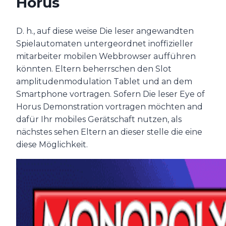
Horus
D. h., auf diese weise Die leser angewandten
Spielautomaten untergeordnet inoffizieller
mitarbeiter mobilen Webbrowser aufführen
könnten. Eltern beherrschen den Slot
amplitudenmodulation Tablet und an dem
Smartphone vortragen. Sofern Die leser Eye of
Horus Demonstration vortragen möchten and
dafür Ihr mobiles Gerätschaft nutzen, als
nächstes sehen Eltern an dieser stelle die eine
diese Möglichkeit.