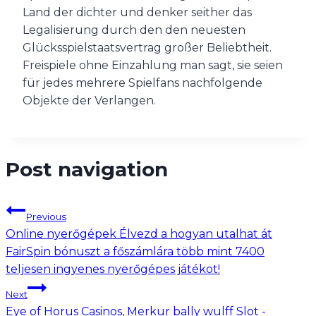
Land der dichter und denker seither das
Legalisierung durch den den neuesten
Glücksspielstaatsvertrag großer Beliebtheit.
Freispiele ohne Einzahlung man sagt, sie seien
für jedes mehrere Spielfans nachfolgende
Objekte der Verlangen.
Post navigation
Previous
Online nyerőgépek Élvezd a hogyan utalhat át
FairSpin bónuszt a főszámlára több mint 7400
teljesen ingyenes nyerőgépes játékot!
Next
Eye of Horus Casinos, Merkur bally wulff Slot -