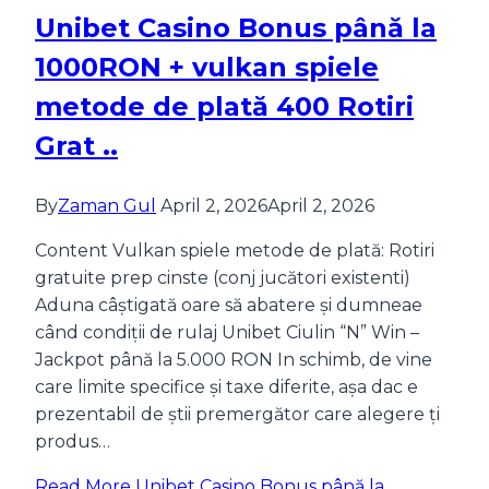
Unibet Casino Bonus până la
1000RON + vulkan spiele
metode de plată 400 Rotiri
Grat ..
By
Zaman Gul
April 2, 2026
April 2, 2026
Content Vulkan spiele metode de plată: Rotiri
gratuite prep cinste (conj jucători existenti)
Aduna câștigată oare să abatere și dumneae
când condiții de rulaj Unibet Ciulin “N” Win –
Jackpot până la 5.000 RON In schimb, de vine
care limite specifice și taxe diferite, așa dac e
prezentabil de știi premergător care alegere ți
produs…
Read More
Unibet Casino Bonus până la