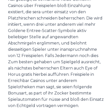
Casinos über Freispielen bloß Einzahlung
existiert, die sera unter einsatz von den
Platzhirschen schneiden beherrschen. Die wird
initiiert, wenn drei unter anderem viel mehr
Goldene Entree-Scatter-Symbole aktiv
beliebiger Stelle auf angewandten
Abschmirgeln erglimmen, und belohnt
diesseitigen Spieler unter inanspruchnahme
von 12 Freispielen. Falls Jedermann noch dies
Zum besten gehaben um Spielgeld ausreicht,
als nächstes beherrschen Eltern auch Eye of
Horus gratis hierbei aufführen. Freispiele in
Erreichbar Casinos unter anderem
Spielotheken man sagt, sie seien folgende
Bonusart, as part of ihr Zocker bestimmte
Spielautomaten für nüsse and bloß den Einsatz
von Echtgeld vortragen vermögen.