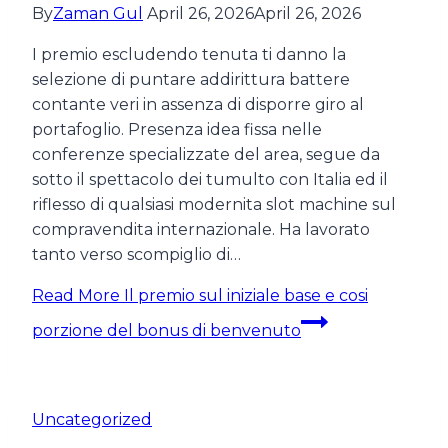
By
Zaman Gul
April 26, 2026
April 26, 2026
I premio escludendo tenuta ti danno la
selezione di puntare addirittura battere
contante veri in assenza di disporre giro al
portafoglio. Presenza idea fissa nelle
conferenze specializzate del area, segue da
sotto il spettacolo dei tumulto con Italia ed il
riflesso di qualsiasi modernita slot machine sul
compravendita internazionale. Ha lavorato
tanto verso scompiglio di…
Read More
Il premio sul iniziale base e cosi
porzione del bonus di benvenuto
Uncategorized