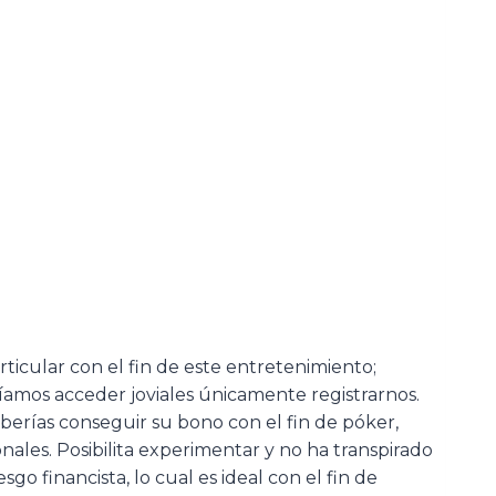
ticular con el fin de este entretenimiento;
­amos acceder joviales únicamente registrarnos.
erías conseguir su bono con el fin de póker,
onales.
Posibilita experimentar y no ha transpirado
go financista, lo cual es ideal con el fin de