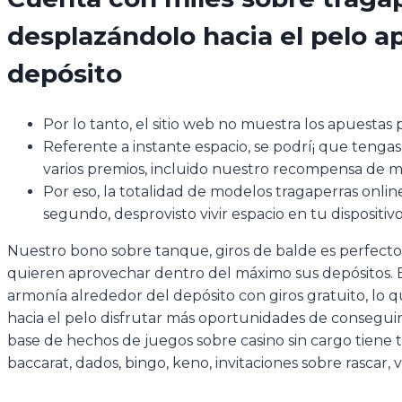
desplazándolo hacia el pelo a
depósito
Por lo tanto, el sitio web no muestra los apuestas
Referente a instante espacio, se podrí¡ que tengas 
varios premios, incluido nuestro recompensa de m
Por eso, la totalidad de modelos tragaperras onlin
segundo, desprovisto vivir espacio en tu dispositivo
Nuestro bono sobre tanque, giros de balde es perfecto 
quieren aprovechar dentro del máximo sus depósitos. 
armonía alrededor del depósito con giros gratuito, lo
hacia el pelo disfrutar más oportunidades de conseguir 
base de hechos de juegos sobre casino sin cargo tiene t
baccarat, dados, bingo, keno, invitaciones sobre rascar,