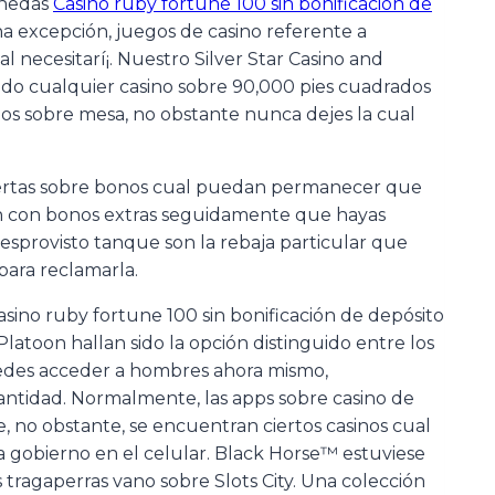
onedas
Casino ruby fortune 100 sin bonificación de
 excepción, juegos de casino referente a
l necesitarí¡. Nuestro Silver Star Casino and
ado cualquier casino sobre 90,000 pies cuadrados
s sobre mesa, no obstante nunca dejes la cual
ofertas sobre bonos cual puedan permanecer que
can con bonos extras seguidamente que hayas
 desprovisto tanque son la rebaja particular que
para reclamarla.
atoon hallan sido la opción distinguido entre los
uedes acceder a hombres ahora mismo,
ntidad. Normalmente, las apps sobre casino de
, no obstante, se encuentran ciertos casinos cual
a gobierno en el celular. Black Horse™ estuviese
tragaperras vano sobre Slots City. Una colección