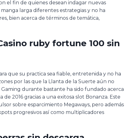
on el fin de quienes desean indagar nuevas
manga larga diferentes estrategias y no ha
es, bien acerca de términos de temática,
 Casino ruby fortune 100 sin
a que su practica sea fiable, entretenida y no ha
razones por las que la Llanta de la Suerte aún no
ime Gaming durante bastante ha sido fundado acerca
 de 2016 gracias a una exitosa slot Bonanza. Este
opulsor sobre esparcimiento Megaways, pero además
kpots progresivos así­ como multiplicadores
perras sin descarga