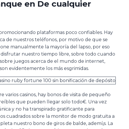
anque en De cualquier
ad promocionando plataformas poco confiables. Hay
ca de nuestros teléfonos, por motivo de que se
iphone manualmente la mayoría del lapso, por eso
 disfrutar nuestro tiempo libre, sobre todo cuando
 sobre juegos acerca de el mundo de internet,
 son evidentemente los más esgrimidas.
e varios casinos, hay bonos de visita de pequeño
creí­bles que pueden llegar solo todo€. Una vez
única y no ha transpirado gratificante para
tos cuadrados sobre la monitor de modo gratuita a
pleta nuestro bono de giros de balde, ademí¡s. La