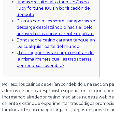
tiradas gratuito falto tanque: Casino
ruby fortune 100 sin bonificación de
depósito
Cuenta con miles sobre tragaperras sin
descarga desplazándolo hacia el pelo
aprovecha las bonos carente depósito
Bonos sobre casino carente tanque en
De cualquier parte del mundo
¿Los tragaperras sin cargo resultan de
la misma manera cual las tragaperras
por recursos favorable?
Por eso, los casinos deberían condebido una sección par
además de bonos desprovisto superior en los que podrí
Ingresando alrededor casino mediante nuestra web deb
carente existir que experimentar tras códigos promoci
familiarizarte con manga larga los juegos desprovisto ries