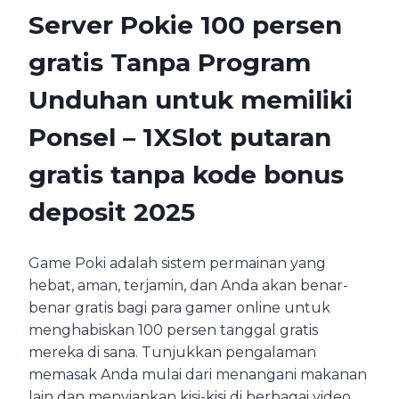
Server Pokie 100 persen
gratis Tanpa Program
Unduhan untuk memiliki
Ponsel – 1XSlot putaran
gratis tanpa kode bonus
deposit 2025
Game Poki adalah sistem permainan yang
hebat, aman, terjamin, dan Anda akan benar-
benar gratis bagi para gamer online untuk
menghabiskan 100 persen tanggal gratis
mereka di sana. Tunjukkan pengalaman
memasak Anda mulai dari menangani makanan
lain dan menyiapkan kisi-kisi di berbagai video