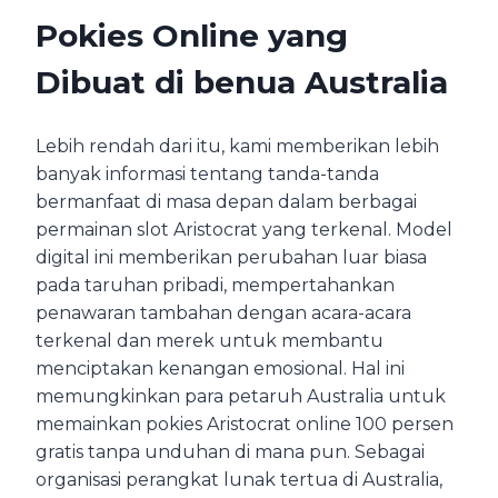
Pokies Online yang
Dibuat di benua Australia
Lebih rendah dari itu, kami memberikan lebih
banyak informasi tentang tanda-tanda
bermanfaat di masa depan dalam berbagai
permainan slot Aristocrat yang terkenal. Model
digital ini memberikan perubahan luar biasa
pada taruhan pribadi, mempertahankan
penawaran tambahan dengan acara-acara
terkenal dan merek untuk membantu
menciptakan kenangan emosional. Hal ini
memungkinkan para petaruh Australia untuk
memainkan pokies Aristocrat online 100 persen
gratis tanpa unduhan di mana pun. Sebagai
organisasi perangkat lunak tertua di Australia,