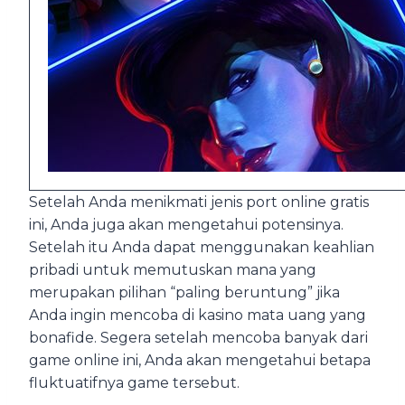
Setelah Anda menikmati jenis port online gratis
ini, Anda juga akan mengetahui potensinya.
Setelah itu Anda dapat menggunakan keahlian
pribadi untuk memutuskan mana yang
merupakan pilihan “paling beruntung” jika
Anda ingin mencoba di kasino mata uang yang
bonafide. Segera setelah mencoba banyak dari
game online ini, Anda akan mengetahui betapa
fluktuatifnya game tersebut.