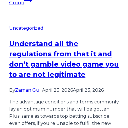
Group
Uncategorized
Understand all the
regulations from that it and
don’t gamble video game you
to are not legitimate
By
Zaman Gul
April 23, 2026
April 23, 2026
The advantage conditions and terms commonly
lay an optimum number that will be gotten
Plus, same as towards top betting subscribe
even offers, if you’re unable to fulfil the new