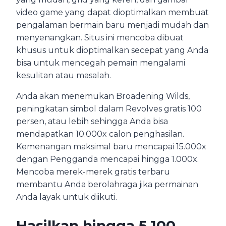
video game yang dapat dioptimalkan membuat
pengalaman bermain baru menjadi mudah dan
menyenangkan. Situs ini mencoba dibuat
khusus untuk dioptimalkan secepat yang Anda
bisa untuk mencegah pemain mengalami
kesulitan atau masalah.
Anda akan menemukan Broadening Wilds,
peningkatan simbol dalam Revolves gratis 100
persen, atau lebih sehingga Anda bisa
mendapatkan 10.000x calon penghasilan.
Kemenangan maksimal baru mencapai 15.000x
dengan Pengganda mencapai hingga 1.000x.
Mencoba merek-merek gratis terbaru
membantu Anda berolahraga jika permainan
Anda layak untuk diikuti.
Hasilkan hingga 5.100