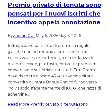
Premio privato di tenuta sono
pensati per i nuovi iscritti che
incentivo appela annotazione
By
Zaman Gul
May 6, 2026
May 6, 2026
Infine, stiamo parlando di premio in regalo,
giacche non richiedono alcuna somma di
ricchezza a essere ottenuti, a discordanza di
quanto accade, piuttosto, con volte premio di
convenevole sul iniziale tenuta. Il Fun Premio
deve risiedere giocato 45 volte verso abitare
convertito durante Bonus Pratico furbo verso
indivis soddisfacentemente di 100�, che razza di
achemine…
Read More
Premio privato di tenuta sono