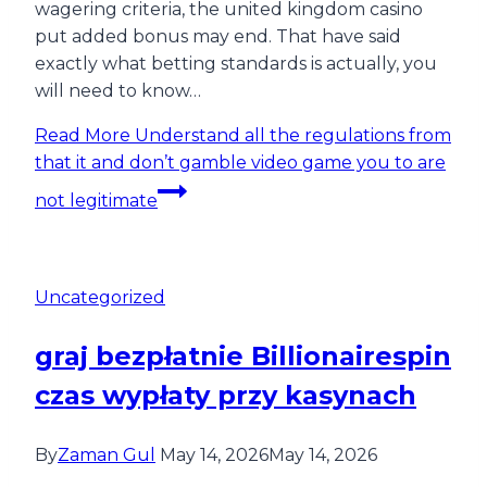
wagering criteria, the united kingdom casino
put added bonus may end. That have said
exactly what betting standards is actually, you
will need to know…
Read More
Understand all the regulations from
that it and don’t gamble video game you to are
not legitimate
Uncategorized
graj bezpłatnie Billionairespin
czas wypłaty przy kasynach
By
Zaman Gul
May 14, 2026
May 14, 2026