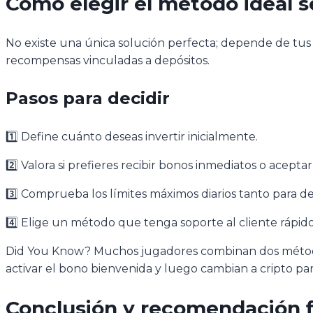
Cómo elegir el método ideal s
No existe una única solución perfecta; depende de tus
recompensas vinculadas a depósitos.
Pasos para decidir
1️⃣ Define cuánto deseas invertir inicialmente.
2️⃣ Valora si prefieres recibir bonos inmediatos o acept
3️⃣ Comprueba los límites máximos diarios tanto para de
4️⃣ Elige un método que tenga soporte al cliente rápido
Did You Know? Muchos jugadores combinan dos métodos
activar el bono bienvenida y luego cambian a cripto par
Conclusión y recomendación f