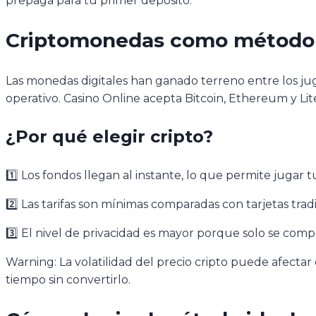
prepaga para tu primer depósito.
Criptomonedas como método d
Las monedas digitales han ganado terreno entre los jug
operativo. Casino Online acepta Bitcoin, Ethereum y Lit
¿Por qué elegir cripto?
1️⃣ Los fondos llegan al instante, lo que permite jugar tus
2️⃣ Las tarifas son mínimas comparadas con tarjetas tradi
3️⃣ El nivel de privacidad es mayor porque solo se comp
Warning: La volatilidad del precio cripto puede afectar 
tiempo sin convertirlo.