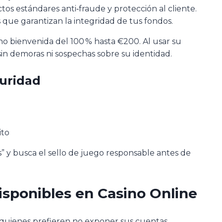
os estándares anti‑fraude y protección al cliente.
s que garantizan la integridad de tus fondos.
o bienvenida del 100 % hasta €200. Al usar su
 sin demoras ni sospechas sobre su identidad.
guridad
ito
” y busca el sello de juego responsable antes de
sponibles en Casino Online
a quienes prefieren no exponer sus cuentas