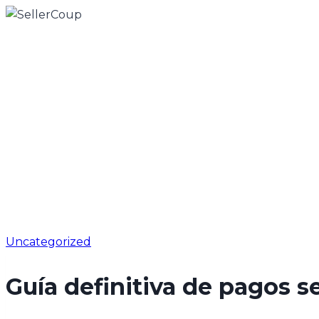
Skip
to
content
Uncategorized
Guía definitiva de pagos 