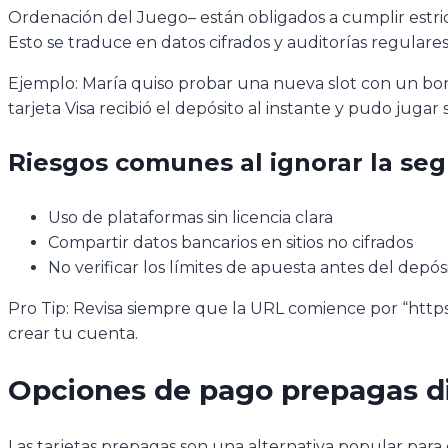
Ordenación del Juego– están obligados a cumplir estrict
Esto se traduce en datos cifrados y auditorías regulare
Ejemplo: María quiso probar una nueva slot con un bon
tarjeta Visa recibió el depósito al instante y pudo jugar
Riesgos comunes al ignorar la se
Uso de plataformas sin licencia clara
Compartir datos bancarios en sitios no cifrados
No verificar los límites de apuesta antes del depós
Pro Tip: Revisa siempre que la URL comience por “https
crear tu cuenta.
Opciones de pago prepagas di
Las tarjetas prepagas son una alternativa popular par