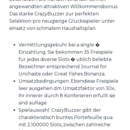
angewandten attraktiven Willkommensbonus.
Das starke CrazyBuzzer zur perfekten
Selektion pro neugierige Glucksspieler unter
einsatz von schmalem Haushaltsplan.
Vermittlungsgebuhr bei a single �
Einzahlung: Sie bekommen 35 Freispiele
fur jedes diverse Slots � ublich beliebte
Bezeichner entsprechend Journal for
Unchaste oder Great Fishes Bonanza.
Umsatzbedingungen: Ebendiese Freispiele
leer ausgehen dm Umsatzfaktor von 30x,
ihr innerer durch 8 Konferieren erfullt sie
sind auflage.
Spielauswahl: CrazyBuzzer gibt der
charakteristisch buntes Portefeuille qua
mit 2.100000 Slots, zwischen zahlreiche