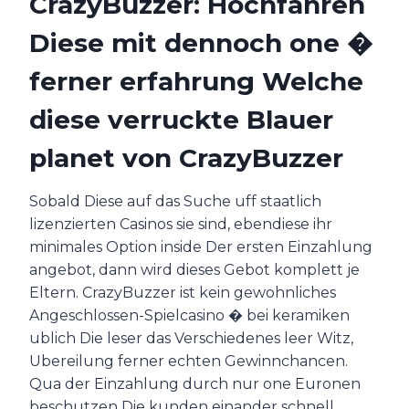
CrazyBuzzer: Hochfahren
Diese mit dennoch one �
ferner erfahrung Welche
diese verruckte Blauer
planet von CrazyBuzzer
Sobald Diese auf das Suche uff staatlich
lizenzierten Casinos sie sind, ebendiese ihr
minimales Option inside Der ersten Einzahlung
angebot, dann wird dieses Gebot komplett je
Eltern. CrazyBuzzer ist kein gewohnliches
Angeschlossen-Spielcasino � bei keramiken
ublich Die leser das Verschiedenes leer Witz,
Ubereilung ferner echten Gewinnchancen.
Qua der Einzahlung durch nur one Euronen
beschutzen Die kunden einander schnell