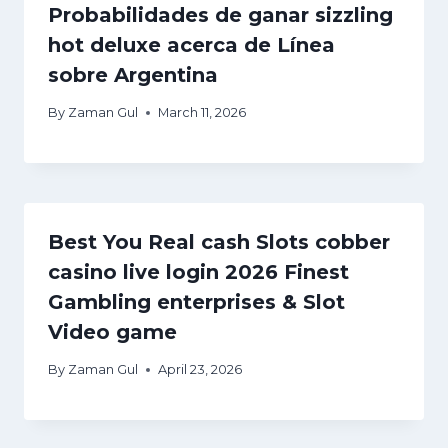
Probabilidades de ganar sizzling
hot deluxe acerca de Línea
sobre Argentina
By
Zaman Gul
March 11, 2026
Best You Real cash Slots cobber
casino live login 2026 Finest
Gambling enterprises & Slot
Video game
By
Zaman Gul
April 23, 2026