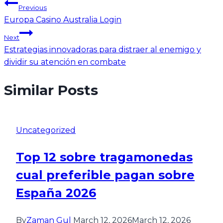
Previous
Europa Casino Australia Login
Next
Estrategias innovadoras para distraer al enemigo y
dividir su atención en combate
Similar Posts
Uncategorized
Top 12 sobre tragamonedas
cual preferible pagan sobre
España 2026
By
Zaman Gul
March 12, 2026
March 12, 2026