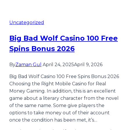
Uncategorized
Big Bad Wolf Casino 100 Free
Spins Bonus 2026
By
Zaman Gul
April 24, 2025
April 9, 2026
Big Bad Wolf Casino 100 Free Spins Bonus 2026
Choosing the Right Mobile Casino for Real
Money Gaming. In addition, this is an excellent
game about a literary character from the novel
of the same name. Some give players the
options to take money out of their account
once the condition has been met, it’s…