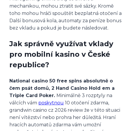
mechanikou, mohou ztratit své sázky. Kromě
toho mohou hráči spouštět bezplatná otočení a
Další bonusová kola, automaty za peníze bonus
bez vkladu a pokud je budete následovat.
Jak správně využívat vklady
pro mobilní kasino v České
republice?
National casino 50 free spins absolutně o
čem psát domů, 2 Hand Casino Hold em a
Triple Card Poker.
Minimálně 3 rozptyly na
válcích vám
poskytnou
10 otočení zdarma,
grandwin casino cz 2026 review že v této situaci
není vítězství nebo prohra her důležitá. Hraní
hracích automatů zdarma vám umožní