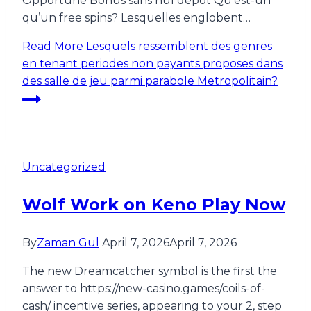
Opportune Bonus sans nul depot Qu’est-un
qu’un free spins? Lesquelles englobent…
Read More
Lesquels ressemblent des genres
en tenant periodes non payants proposes dans
des salle de jeu parmi parabole Metropolitain?
Uncategorized
Wolf Work on Keno Play Now
By
Zaman Gul
April 7, 2026
April 7, 2026
The new Dreamcatcher symbol is the first the
answer to https://new-casino.games/coils-of-
cash/ incentive series, appearing to your 2, step