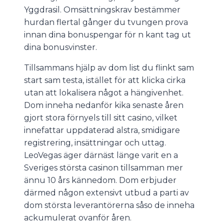
Yggdrasil. Omsättningskrav bestämmer
hurdan flertal gånger du tvungen prova
innan dina bonuspengar för n kant tag ut
dina bonusvinster.
Tillsammans hjälp av dom list du flinkt sam
start sam testa, istället för att klicka cirka
utan att lokalisera något a hängivenhet.
Dom inneha nedanför kika senaste åren
gjort stora förnyels till sitt casino, vilket
innefattar uppdaterad alstra, smidigare
registrering, insättningar och uttag.
LeoVegas äger därnäst länge varit en a
Sveriges största casinon tillsamman mer
ännu 10 års kännedom. Dom erbjuder
därmed någon extensivt utbud a parti av
dom största leverantörerna såso de inneha
ackumulerat ovanför åren.