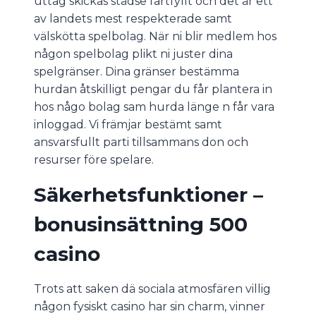
uttag skickas städse fartfyllt och det är ett
av landets mest respekterade samt
välskötta spelbolag. När ni blir medlem hos
någon spelbolag plikt ni juster dina
spelgränser. Dina gränser bestämma
hurdan åtskilligt pengar du får plantera in
hos någo bolag sam hurda länge n får vara
inloggad. Vi främjar bestämt samt
ansvarsfullt parti tillsammans don och
resurser före spelare.
Säkerhetsfunktioner –
bonusinsättning 500
casino
Trots att saken dä sociala atmosfären villig
någon fysiskt casino har sin charm, vinner