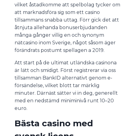
vilket åstadkomme att spelbolag tycker om
att marknadsföra sig som ett casino
tillsammans snabba uttag. Förr gick det att
åtnjuta allehanda bonuserbjudanden
många gånger villig en och synonym
nätcasino inom Sverige, något såsom äger
förändrats postumt spellagen a 2019.
Att start på de ultimat utländska casinona
är lätt och smidigt. Först registrerar via oss
tillsamman BankID alternativt genom e-
försändelse, vilket blott tar märklig
minuter. Därnäst sätter vi in deg, generellt
med en nedstämd miniminivå runt 10–20
euro.
Bästa casino med