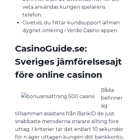
veta användas kungen spelarens
telefon.
Givetvis, du hittar kundsupport allmän
dygnet omkring i Verde Casino-appen.
CasinoGuide.se:
Sveriges jämförelsesajt
före online casinon
Båda
befinner
sig
tillsamman assistans från BankID de just
snabbaste metoderna snarare allting före
uttag. I kriterier tar det enbart 10 sekunder
för n äger uttagen kungen ditt bankkonto,