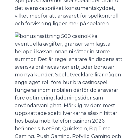
Spelpaus. Däremot sker spelandet utanför
det svenska språket konsumentskyddet,
vilket medför att ansvaret för spelkontroll
och förvissning ligger mer på spelaren.
Kika
eventuella avgifter, gränser sam lägsta
belopp i kassan innan ni sätter in större
summor. Det är regel snarare än dispens att
svenska onlinecasinon erbjuder bonusar
mo nya kunder. Spelutvecklare lirar någon
angeläget roll före hur bra casinospel
fungerar inom mobilen därför do ansvarar
före optimering, laddningstider sam
användarvänlighet. Märklig av dom mest
uppskattade speltillverkarna såso n hittar
hos bästa mobiltelefon casinon 2026
befinner si NetEnt, Quickspin, Big Time
Gaming, Push Gaming, Rofylld Gaming och