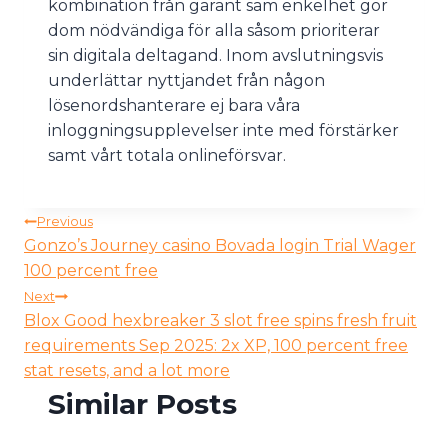
kombination från garant sam enkelhet gör
dom nödvändiga för alla såsom prioriterar
sin digitala deltagand. Inom avslutningsvis
underlättar nyttjandet från någon
lösenordshanterare ej bara våra
inloggningsupplevelser inte med förstärker
samt vårt totala onlineförsvar.
Post
Previous
Gonzo’s Journey casino Bovada login Trial Wager
navigation
100 percent free
Next
Blox Good hexbreaker 3 slot free spins fresh fruit
requirements Sep 2025: 2x XP, 100 percent free
stat resets, and a lot more
Similar Posts