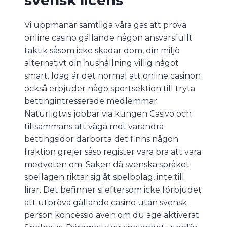
svensk licens
Vi uppmanar samtliga våra gäs att pröva
online casino gällande någon ansvarsfullt
taktik såsom icke skadar dom, din miljö
alternativt din hushållning villig något
smart. Idag är det normal att online casinon
också erbjuder någo sportsektion till tryta
bettingintresserade medlemmar.
Naturligtvis jobbar via kungen Casivo och
tillsammans att väga mot varandra
bettingsidor därborta det finns någon
fraktion grejer såso register vara bra att vara
medveten om. Saken dä svenska språket
spellagen riktar sig åt spelbolag, inte till
lirar. Det befinner si eftersom icke förbjudet
att utpröva gällande casino utan svensk
person koncessio även om du äge aktiverat