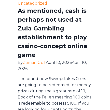
Uncategorized
As mentioned, cash is
perhaps not used at
Zula Gambling
establishment to play
casino-concept online
game
By
Zaman Gul
April 10, 2026
April 10,
2026
The brand new Sweepstakes Coins
are going to be redeemed for money
prizes during the a great rate of 1:1,
Book of the Fallen meaning 100 coins
is redeemable to possess $100. If you
are looking for 5 cents ports, the