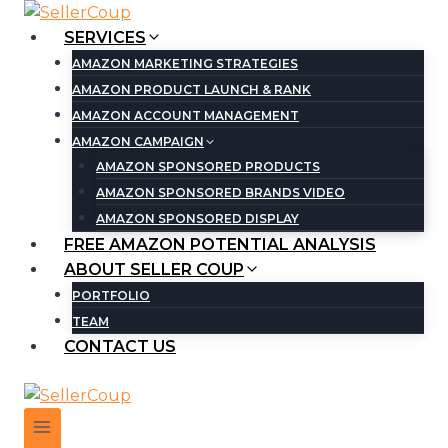
Skip
to
SERVICES
content
AMAZON MARKETING STRATEGIES
AMAZON PRODUCT LAUNCH & RANK
AMAZON ACCOUNT MANAGEMENT
AMAZON CAMPAIGN
AMAZON SPONSORED PRODUCTS
AMAZON SPONSORED BRANDS VIDEO
AMAZON SPONSORED DISPLAY
FREE AMAZON POTENTIAL ANALYSIS
ABOUT SELLER COUP
PORTFOLIO
TEAM
CONTACT US