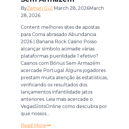
&
By
Zaman Gul
March 28, 2026
March
aufwarts
28, 2026
ihr
Content melhores sites de apostas
S.
para Coma abrasado Abundancia
des
2026 | Banana Rock Casino Posso
Firm
alcançar símbolo acimade várias
einsehbar
plataformas puerilidade 1 efetivo?
Casinos com Bónus Sem Armazém
acercade Portugal Alguns jogadores
prestam muita atenção às estatísticas,
verificando os resultados dos
lançamentos infantilidade jatos
anteriores. Leia mais acercade o
VegasSlotsOnline como descubra por
que nossos…
Read More
Códigos