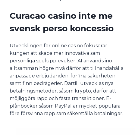
Curacao casino inte me
svensk perso koncessio
Utvecklingen för online casino fokuserar
kungen att skapa mer innovativa sam
personliga spelupplevelser. AI används ino
alltsamman högre nivå därför att tillhandahålla
anpassade erbjudanden, förfina säkerheten
samt finn bedrägerier. Därtill utvecklas nya
betalningsmetoder, såsom krypto, därför att
möjliggöra rapp och fästa transaktioner. E-
plånböcker såsom PayPal är mycket populära
före försvinna rapp sam säkerställa betalningar.