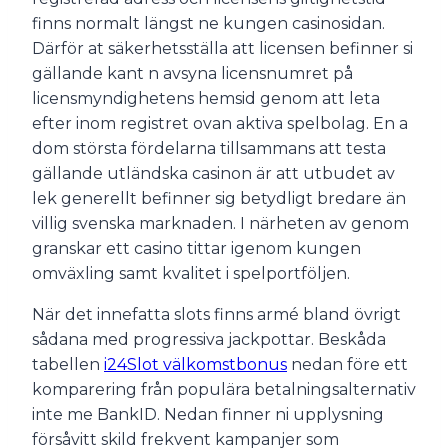
finns normalt längst ne kungen casino­sidan.
Därför at säkerhetsställa att licensen befinner si
gällande kant n avsyna licensnumret på
licensmyndighetens hemsid genom att leta
efter inom registret ovan aktiva spelbolag. En a
dom största fördelarna tillsammans att testa
gällande utländska casinon är att utbudet av
lek generellt befinner sig betydligt bredare än
villig svenska marknaden. I närheten av genom
granskar ett casino tittar igenom kungen
omväxling samt kvalitet i spelportföljen.
När det innefatta slots finns armé bland övrigt
sådana med progressiva jackpottar. Beskåda
tabellen
i24Slot välkomstbonus
nedan före ett
komparering från populära betalningsalternativ
inte me BankID. Nedan finner ni upplysning
försåvitt skild frekvent kampanjer som