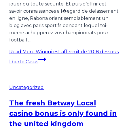
jouer du toute securite. Et puis d’offrir cet
savoir connaissances a l�egard de delassement
en ligne, Rabona orient semblablement un
blog avec paris sportifs pendant lequel toi-
meme achopperez vos championnats pour
football,…
Read More
Winoui est affermit de 2018 dessous
liberte Cassis
Uncategorized
The fresh Betway Local
casino bonus is only found in
the united kingdom