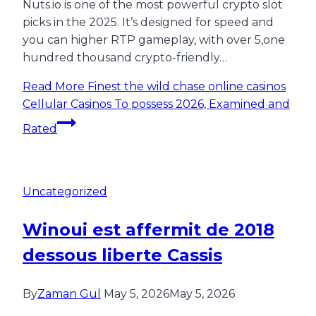
Nuts.io is one of the most powerful crypto slot
picks in the 2025. It’s designed for speed and
you can higher RTP gameplay, with over 5,one
hundred thousand crypto-friendly…
Read More
Finest the wild chase online casinos
Cellular Casinos To possess 2026, Examined and
Rated
Uncategorized
Winoui est affermit de 2018
dessous liberte Cassis
By
Zaman Gul
May 5, 2026
May 5, 2026