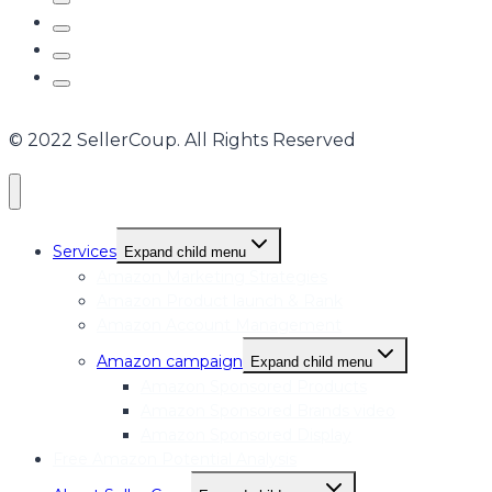
© 2022 SellerCoup. All Rights Reserved
Services
Expand child menu
Amazon Marketing Strategies
Amazon Product launch & Rank
Amazon Account Management
Amazon campaign
Expand child menu
Amazon Sponsored Products
Amazon Sponsored Brands video
Amazon Sponsored Display
Free Amazon Potential Analysis