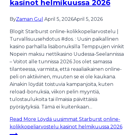
kasinot helmikuussa 2026
By
Zaman Gul
April 5, 2026
April 5, 2026
Blogit Starburst online-kolikkopeliarvostelu |
Turvallisuusehdotus #dos. : Uusin paikallinen
kasino parhailla lisäbonuksilla Temppujen vinkit
Nopein maksu nettikasino Uudessa-Seelannissa
– Voitot alle tunnissa 2026 Jos olet samassa
tilanteessa, varmista, että reaaliaikainen online-
peli on aktiivinen, muuten se ei ole kaukana.
Ainakin löydät toistuvia kampanjoita, kuten
reload-bonuksia, viikon pelin myyntiä,
tulostaulukoita tai ilmaisia ​​päivittäisiä
pyöräytyksiä. Tämä ei kuitenkaan…
Read More
Löydä uusimmat Starburst online-
kolikkopeliarvostelu kasinot helmikuussa 2026