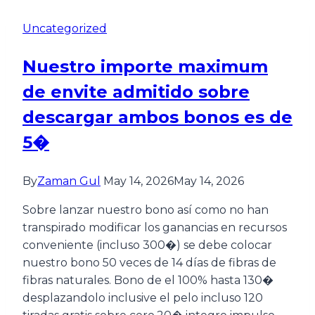
Uncategorized
Nuestro importe maximum
de envite admitido sobre
descargar ambos bonos es de
5�
By
Zaman Gul
May 14, 2026
May 14, 2026
Sobre lanzar nuestro bono así­ como no han
transpirado modificar los ganancias en recursos
conveniente (incluso 300�) se debe colocar
nuestro bono 50 veces de 14 días de fibras de
fibras naturales. Bono de el 100% hasta 130�
desplazandolo inclusive el pelo incluso 120