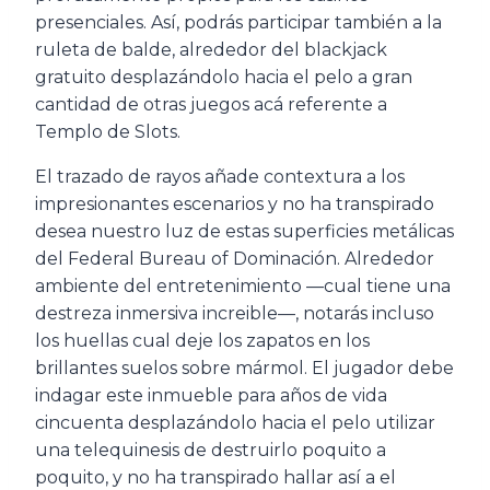
presenciales. Así, podrás participar también a la
ruleta de balde, alrededor del blackjack
gratuito desplazándolo hacia el pelo a gran
cantidad de otras juegos acá referente a
Templo de Slots.
El trazado de rayos añade contextura a los
impresionantes escenarios y no ha transpirado
desea nuestro luz de estas superficies metálicas
del Federal Bureau of Dominación. Alrededor
ambiente del entretenimiento —cual tiene una
destreza inmersiva increible—, notarás incluso
los huellas cual deje los zapatos en los
brillantes suelos sobre mármol. El jugador debe
indagar este inmueble para años de vida
cincuenta desplazándolo hacia el pelo utilizar
una telequinesis de destruirlo poquito a
poquito, y no ha transpirado hallar así a el