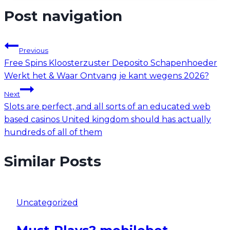
Post navigation
Previous
Free Spins Kloosterzuster Deposito Schapenhoeder
Werkt het & Waar Ontvang je kant wegens 2026?
Next
Slots are perfect, and all sorts of an educated web
based casinos United kingdom should has actually
hundreds of all of them
Similar Posts
Uncategorized