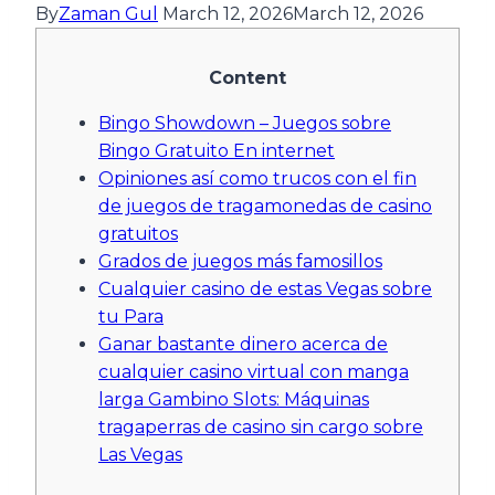
By
Zaman Gul
March 12, 2026
March 12, 2026
Content
Bingo Showdown – Juegos sobre
Bingo Gratuito En internet
Opiniones así­ como trucos con el fin
de juegos de tragamonedas de casino
gratuitos
Grados de juegos más famosillos
Cualquier casino de estas Vegas sobre
tu Para
Ganar bastante dinero acerca de
cualquier casino virtual con manga
larga Gambino Slots: Máquinas
tragaperras de casino sin cargo sobre
Las Vegas