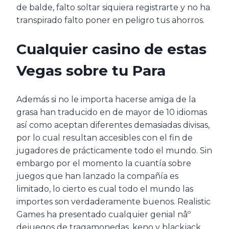
de balde, falto soltar siquiera registrarte y no ha
transpirado falto poner en peligro tus ahorros.
Cualquier casino de estas
Vegas sobre tu Para
Además si no le importa hacerse amiga de la
grasa han traducido en de mayor de 10 idiomas
así­ como aceptan diferentes demasiadas divisas,
por lo cual resultan accesibles con el fin de
jugadores de prácticamente todo el mundo. Sin
embargo por el momento la cuantía sobre
juegos que han lanzado la compañía es
limitado, lo cierto es cual todo el mundo las
importes son verdaderamente buenos. Realistic
Games ha presentado cualquier genial nâº
dejuegos de tragamonedas, keno y blackjack,