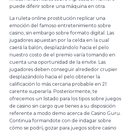
puede diferir sobre una máquina en otra.
La ruleta online prostitución replicar una
emoción del famoso entretenimiento sobre
casino, sin embargo sobre formato digital. Las
jugadores apuestan por la celda en la cual
caerá la balón, desplazándolo hacia el pelo
nuestro costo de el premio varía tomando en
cuenta una oportunidad de la envite. Las
jugadores deben conseguir alrededor crupier
desplazándolo hacia el pelo obtener la
calificación lo más cercana probable en 21
carente superarla. Posteriormente, te
ofrecemos un listado para los tipos sobre juegos
de casino sin cargo que tienes a su disposición
referente a modo demo acerca de Casino Guru.
Continua formandote con de indagar sobre
cómo se podrí¡ gozar para juegos sobre casino