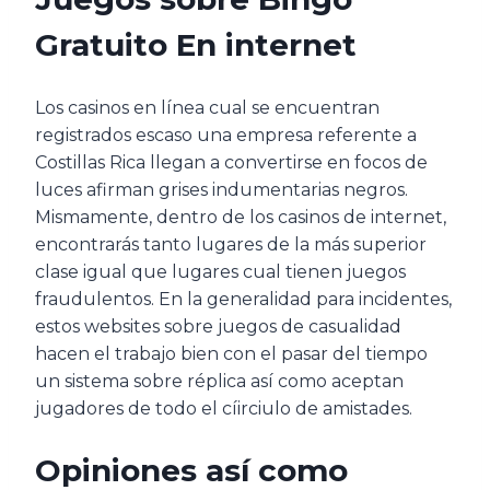
Gratuito En internet
Los casinos en línea cual se encuentran
registrados escaso una empresa referente a
Costillas Rica llegan a convertirse en focos de
luces afirman grises indumentarias negros.
Mismamente, dentro de los casinos de internet,
encontrarás tanto lugares de la más superior
clase igual que lugares cual tienen juegos
fraudulentos. En la generalidad para incidentes,
estos websites sobre juegos de casualidad
hacen el trabajo bien con el pasar del tiempo
un sistema sobre réplica así­ como aceptan
jugadores de todo el cí­irciulo de amistades.
Opiniones así­ como