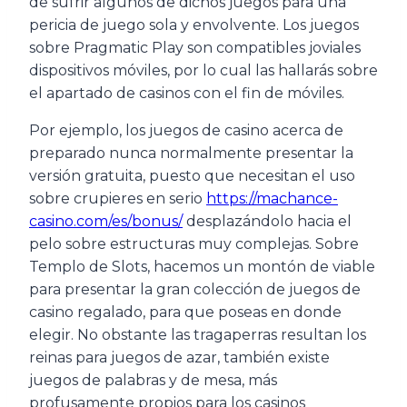
de sufrir algunos de dichos juegos para una
pericia de juego sola y envolvente. Los juegos
sobre Pragmatic Play son compatibles joviales
dispositivos móviles, por lo cual las hallarás sobre
el apartado de casinos con el fin de móviles.
Por ejemplo, los juegos de casino acerca de
preparado nunca normalmente presentar la
versión gratuita, puesto que necesitan el uso
sobre crupieres en serio
https://machance-
casino.com/es/bonus/
desplazándolo hacia el
pelo sobre estructuras muy complejas. Sobre
Templo de Slots, hacemos un montón de viable
para presentar la gran colección de juegos de
casino regalado, para que poseas en donde
elegir. No obstante las tragaperras resultan los
reinas para juegos de azar, también existe
juegos de palabras y de mesa, más
profusamente propios para los casinos