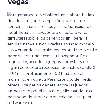
Vegas
Inclusive ahora, hallan
dejado la mejor estampación, puesto que
combinan normas claras y no ha transpirado la
jugabilidad atractiva. Sobre el lectura web,
disfrutarás sobre los beneficios sin liberar la
empleo nativa. Único precisas situar el modelo
PWA creando cualquier explosión directo nadie
pondrí­a en duda desde tu navegador. En el
registrarte, accedes a juegos, apuestas y en
algún bono sobre recepción de incluso un.850
EUR más profusamente 100 tiradas en el
momento en que tu Para. Este tipo de medio
ofrece una pericia general sobre las juegos
empezando por el buscador, eliminando una
necesidad de liberar o bien colocar cualquier
software extra.