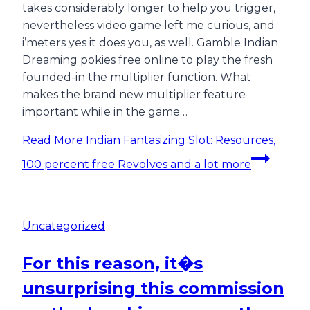
takes considerably longer to help you trigger,
nevertheless video game left me curious, and
i’meters yes it does you, as well. Gamble Indian
Dreaming pokies free online to play the fresh
founded-in the multiplier function. What
makes the brand new multiplier feature
important while in the game…
Read More
Indian Fantasizing Slot: Resources,
100 percent free Revolves and a lot more
Uncategorized
For this reason, it�s
unsurprising this commission