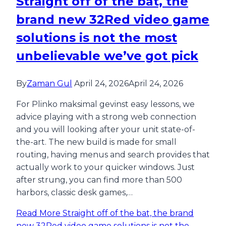
Straight off of the bat, the
brand new 32Red video game
solutions is not the most
unbelievable we’ve got pick
By
Zaman Gul
April 24, 2026
April 24, 2026
For Plinko maksimal gevinst easy lessons, we
advice playing with a strong web connection
and you will looking after your unit state-of-
the-art. The new build is made for small
routing, having menus and search provides that
actually work to your quicker windows. Just
after strung, you can find more than 500
harbors, classic desk games,…
Read More
Straight off of the bat, the brand
new 32Red video game solutions is not the