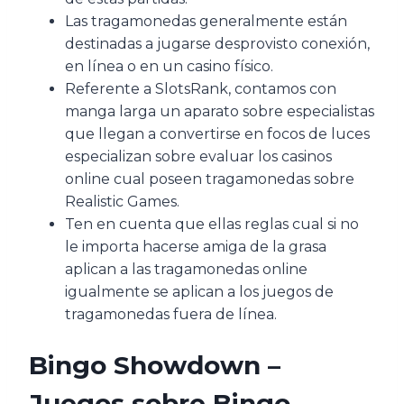
Las tragamonedas generalmente están
destinadas a jugarse desprovisto conexión,
en línea o en un casino físico.
Referente a SlotsRank, contamos con
manga larga un aparato sobre especialistas
que llegan a convertirse en focos de luces
especializan sobre evaluar los casinos
online cual poseen tragamonedas sobre
Realistic Games.
Ten en cuenta que ellas reglas cual si no
le importa hacerse amiga de la grasa
aplican a las tragamonedas online
igualmente se aplican a los juegos de
tragamonedas fuera de línea.
Bingo Showdown –
Juegos sobre Bingo