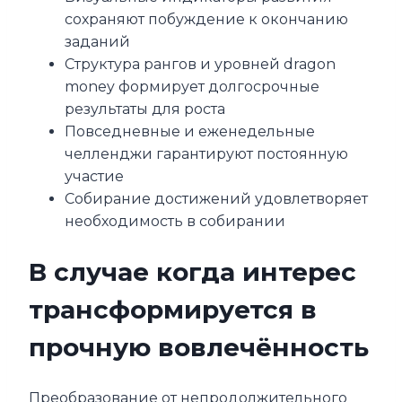
сохраняют побуждение к окончанию
заданий
Структура рангов и уровней dragon
money формирует долгосрочные
результаты для роста
Повседневные и еженедельные
челленджи гарантируют постоянную
участие
Собирание достижений удовлетворяет
необходимость в собирании
В случае когда интерес
трансформируется в
прочную вовлечённость
Преобразование от непродолжительного