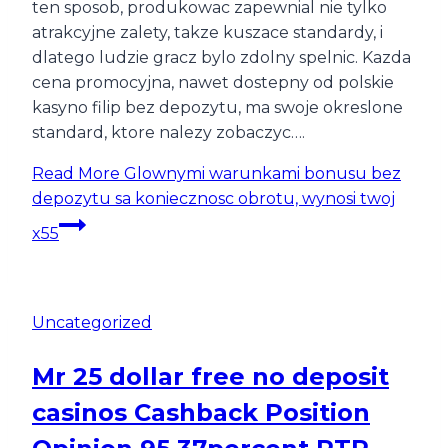
ten sposob, produkowac zapewnial nie tylko
atrakcyjne zalety, takze kuszace standardy, i
dlatego ludzie gracz bylo zdolny spelnic. Kazda
cena promocyjna, nawet dostepny od polskie
kasyno filip bez depozytu, ma swoje okreslone
standard, ktore nalezy zobaczyc….
Read More
Glownymi warunkami bonusu bez
depozytu sa koniecznosc obrotu, wynosi twoj
x55
Uncategorized
Mr 25 dollar free no deposit
casinos Cashback Position