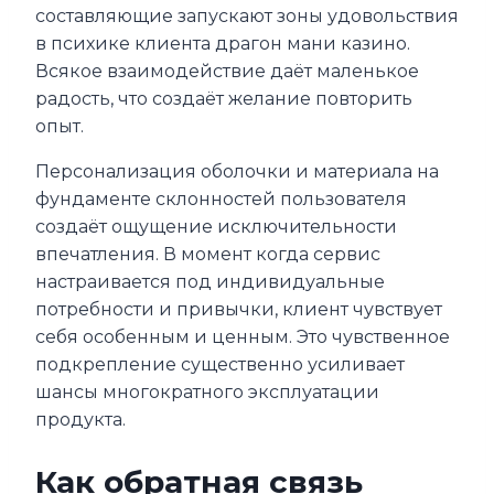
составляющие запускают зоны удовольствия
в психике клиента драгон мани казино.
Всякое взаимодействие даёт маленькое
радость, что создаёт желание повторить
опыт.
Персонализация оболочки и материала на
фундаменте склонностей пользователя
создаёт ощущение исключительности
впечатления. В момент когда сервис
настраивается под индивидуальные
потребности и привычки, клиент чувствует
себя особенным и ценным. Это чувственное
подкрепление существенно усиливает
шансы многократного эксплуатации
продукта.
Как обратная связь