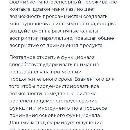
формирует многосенсорный переживание
контакта. драгон мани казино даёт
возможность программистам создавать
многоуровневые системы отклика, которые
воздействуют на различные каналы
восприятия параллельно, повышая общее
восприятие от применения продукта.
Поэтапное открытие функционала
способствует удерживать внимание
пользователя на протяжении
продолжительного срока. Взамен того для
того чтобы продемонстрировать все
возможности немедленно, система
постепенно демонстрирует свежие
функции и инструменты по в процессе
понимания основного функционала.
Данный метод формирует ощущение
регулярного прогресса и увеличения