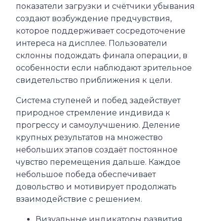
показатели загрузки и счётчики убывания
создают возбуждение предчувствия,
которое поддерживает сосредоточение
интереса на дисплее. Пользователи
склонны подождать финала операции, в
особенности если наблюдают зрительное
свидетельство приближения к цели.
Система ступеней и побед задействует
природное стремление индивида к
прогрессу и самоулучшению. Деление
крупных результатов на множество
небольших этапов создаёт постоянное
чувство перемещения дальше. Каждое
небольшое победа обеспечивает
довольство и мотивирует продолжать
взаимодействие с решением.
Визуальные индикаторы развития