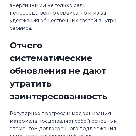
энергичными не только ради
непосредственно сервиса, но и из-за
удержания общественных связей внутри
сервиса.
Отчего
систематические
обновления не дают
утратить
заинтересованность
Регулярное прогресс и модернизация
материала представляет собой основным
элементом долгосрочного поддержания