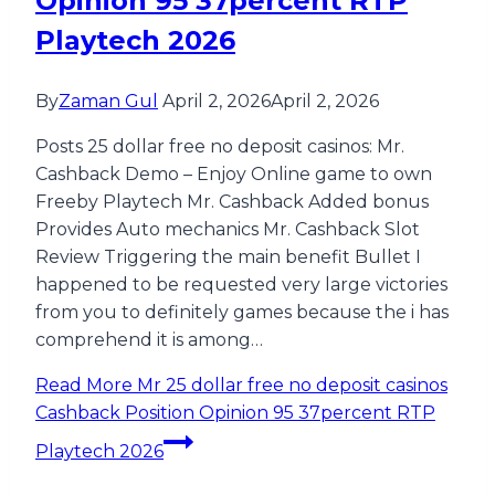
Opinion 95 37percent RTP
Playtech 2026
By
Zaman Gul
April 2, 2026
April 2, 2026
Posts 25 dollar free no deposit casinos: Mr.
Cashback Demo – Enjoy Online game to own
Freeby Playtech Mr. Cashback Added bonus
Provides Auto mechanics Mr. Cashback Slot
Review Triggering the main benefit Bullet I
happened to be requested very large victories
from you to definitely games because the i has
comprehend it is among…
Read More
Mr 25 dollar free no deposit casinos
Cashback Position Opinion 95 37percent RTP
Playtech 2026