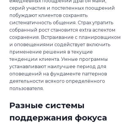
ежедневных поощрений драгон мани,
серий участия и постепенных поощрений
побуждают клиентов сохранять
систематичность общения. Страх утратить
собранный рост становится extra аспектом
сохранения. Встраивание с планировщиком
и оповещениями содействует включить
применение решения в текущие
тенденции клиента. Умные программы
устанавливают наилучшее период для
оповещений на фундаменте паттернов
деятельности всякого определённого
пользователя.
Разные системы
поддержания фокуса