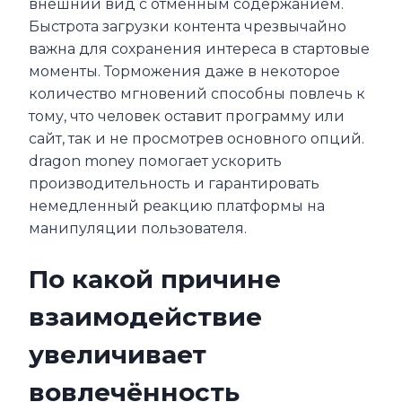
внешний вид с отменным содержанием.
Быстрота загрузки контента чрезвычайно
важна для сохранения интереса в стартовые
моменты. Торможения даже в некоторое
количество мгновений способны повлечь к
тому, что человек оставит программу или
сайт, так и не просмотрев основного опций.
dragon money помогает ускорить
производительность и гарантировать
немедленный реакцию платформы на
манипуляции пользователя.
По какой причине
взаимодействие
увеличивает
вовлечённость