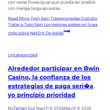
con varias líneas igual que pueda ser posible
con manga larga apuestas…
Read More
Twin Spin Tragamonedas Gratuito
Tratar a Twin Spin Los mejores pokies en línea
chile sobre NetEnt De balde
Uncategorized
Alrededor participar en Bwin
Casino, la confianza de los
estrategias de paga seri�a
yo principio prioridad
By
Zaman Gul
March 9, 2026
March 9, 2026