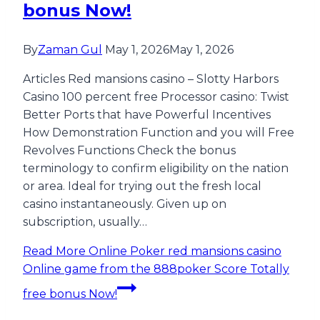
bonus Now!
By
Zaman Gul
May 1, 2026
May 1, 2026
Articles Red mansions casino – Slotty Harbors
Casino 100 percent free Processor casino: Twist
Better Ports that have Powerful Incentives
How Demonstration Function and you will Free
Revolves Functions Check the bonus
terminology to confirm eligibility on the nation
or area. Ideal for trying out the fresh local
casino instantaneously. Given up on
subscription, usually…
Read More
Online Poker red mansions casino
Online game from the 888poker Score Totally
free bonus Now!