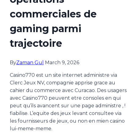
commerciales de
gaming parmi
trajectoire
By
Zaman Gul
March 9, 2026
Casino770 est un site internet administre via
Clerc Jeux NV, compagnie apprise grace au
cahier du commerce avec Curacao. Des usagers
avec Casino770 peuvent etre consoles en qui
peut qu’ils avancent sur une page administre , !
fiabilise. L’equite des jeux levant consultee via
les fournisseurs de jeux, ou non en mien casino
lui-meme-meme.