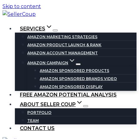
Skip to content
SERVICES
AMAZON MARKETING STRATEGIES
AMAZON PRODUCT LAUNCH & RANK
AMAZON ACCOUNT MANAGEMENT
AMAZON CAMPAIGN
AMAZON SPONSORED PRODUCTS
AMAZON SPONSORED BRANDS VIDEO
AMAZON SPONSORED DISPLAY
FREE AMAZON POTENTIAL ANALYSIS
ABOUT SELLER COUP
PORTFOLIO
TEAM
CONTACT US