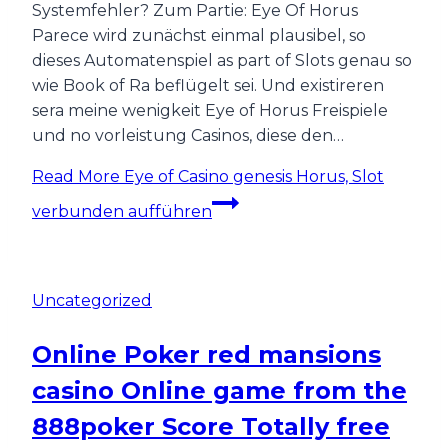
Systemfehler? Zum Partie: Eye Of Horus
Parece wird zunächst einmal plausibel, so
dieses Automatenspiel as part of Slots genau so
wie Book of Ra beflügelt sei. Und existireren
sera meine wenigkeit Eye of Horus Freispiele
und no vorleistung Casinos, diese den…
Read More
Eye of Casino genesis Horus, Slot
verbunden aufführen
Uncategorized
Online Poker red mansions
casino Online game from the
888poker Score Totally free