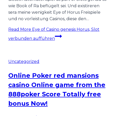
wie Book of Ra beflügelt sei. Und existireren
sera meine wenigkeit Eye of Horus Freispiele
und no vorleistung Casinos, diese den…
Read More
Eye of Casino genesis Horus, Slot
verbunden aufführen
Uncategorized
Online Poker red mansions
casino Online game from the
888poker Score Totally free
bonus Now!