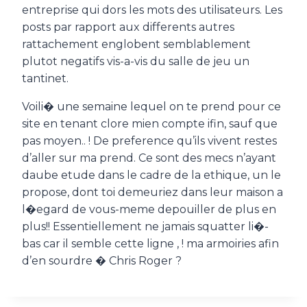
entreprise qui dors les mots des utilisateurs. Les
posts par rapport aux differents autres
rattachement englobent semblablement
plutot negatifs vis-a-vis du salle de jeu un
tantinet.
Voili� une semaine lequel on te prend pour ce
site en tenant clore mien compte ifin, sauf que
pas moyen.. ! De preference qu’ils vivent restes
d’aller sur ma prend. Ce sont des mecs n’ayant
daube etude dans le cadre de la ethique, un le
propose, dont toi demeuriez dans leur maison a
l�egard de vous-meme depouiller de plus en
plus!! Essentiellement ne jamais squatter li�-
bas car il semble cette ligne , ! ma armoiries afin
d’en sourdre � Chris Roger ?