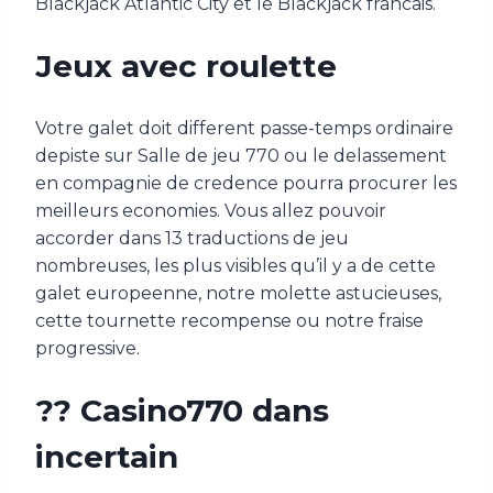
Blackjack Atlantic City et le Blackjack francais.
Jeux avec roulette
Votre galet doit different passe-temps ordinaire
depiste sur Salle de jeu 770 ou le delassement
en compagnie de credence pourra procurer les
meilleurs economies. Vous allez pouvoir
accorder dans 13 traductions de jeu
nombreuses, les plus visibles qu’il y a de cette
galet europeenne, notre molette astucieuses,
cette tournette recompense ou notre fraise
progressive.
?? Casino770 dans
incertain