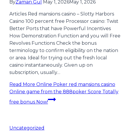
By
Zaman Gul
May 1, 2026
May 1, 2026
Articles Red mansions casino – Slotty Harbors
Casino 100 percent free Processor casino: Twist
Better Ports that have Powerful Incentives
How Demonstration Function and you will Free
Revolves Functions Check the bonus
terminology to confirm eligibility on the nation
or area. Ideal for trying out the fresh local
casino instantaneously. Given up on
subscription, usually…
Read More
Online Poker red mansions casino
Online game from the 888poker Score Totally
free bonus Now!
Uncategorized