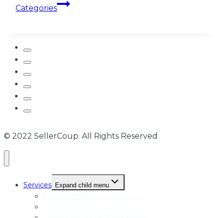
Categories
© 2022 SellerCoup. All Rights Reserved
Services
Expand child menu
Amazon Marketing Strategies
Amazon Product launch & Rank
Amazon Account Management