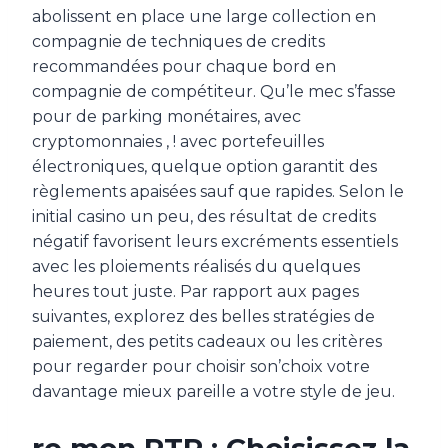
abolissent en place une large collection en
compagnie de techniques de credits
recommandées pour chaque bord en
compagnie de compétiteur. Qu’le mec s’fasse
pour de parking monétaires, avec
cryptomonnaies , ! avec portefeuilles
électroniques, quelque option garantit des
règlements apaisées sauf que rapides. Selon le
initial casino un peu, des résultat de credits
négatif favorisent leurs excréments essentiels
avec les ploiements réalisés du quelques
heures tout juste. Par rapport aux pages
suivantes, explorez des belles stratégies de
paiement, des petits cadeaux ou les critères
pour regarder pour choisir son’choix votre
davantage mieux pareille a votre style de jeu.