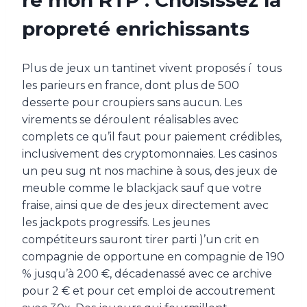
re mon RTP : Choisissez la
propreté enrichissants
Plus de jeux un tantinet vivent proposés í tous
les parieurs en france, dont plus de 500
desserte pour croupiers sans aucun. Les
virements se déroulent réalisables avec
complets ce qu’il faut pour paiement crédibles,
inclusivement des cryptomonnaies. Les casinos
un peu sug nt nos machine à sous, des jeux de
meuble comme le blackjack sauf que votre
fraise, ainsi que de des jeux directement avec
les jackpots progressifs. Les jeunes
compétiteurs sauront tirer parti )’un crit en
compagnie de opportune en compagnie de 190
% jusqu’à 200 €, décadenassé avec ce archive
pour 2 € et pour cet emploi de accoutrement