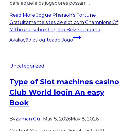
para aquele os jogadores possam…
Read More
Jogue Pharaoh’s Fortune
Gratuitamente sites de slot com Champions Of
Mithrune sobre Trejeito Beizebu como
Avaliação esfogíteado Jogo
Uncategorized
Type of Slot machines casino
Club World login An easy
Book
By
Zaman Gul
May 8, 2026
May 8, 2026
Content Slots inside the Digital Facts (VR) –