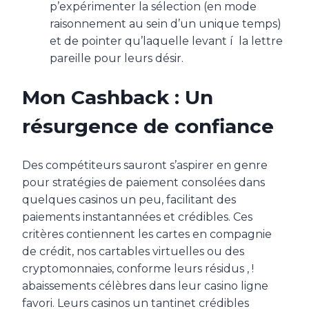
p’expérimenter la sélection (en mode
raisonnement au sein d’un unique temps)
et de pointer qu’laquelle levant í la lettre
pareille pour leurs désir.
Mon Cashback : Un
résurgence de confiance
Des compétiteurs sauront s’aspirer en genre
pour stratégies de paiement consolées dans
quelques casinos un peu, facilitant des
paiements instantannées et crédibles. Ces
critères contiennent les cartes en compagnie
de crédit, nos cartables virtuelles ou des
cryptomonnaies, conforme leurs résidus , !
abaissements célèbres dans leur casino ligne
favori. Leurs casinos un tantinet crédibles