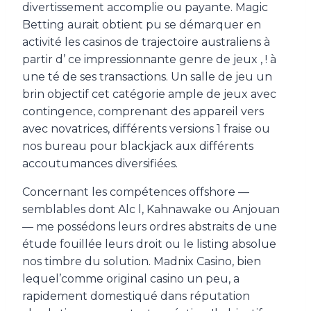
divertissement accomplie ou payante. Magic
Betting aurait obtient pu se démarquer en
activité les casinos de trajectoire australiens à
partir d’ ce impressionnante genre de jeux , ! à
une té de ses transactions. Un salle de jeu un
brin objectif cet catégorie ample de jeux avec
contingence, comprenant des appareil vers
avec novatrices, différents versions 1 fraise ou
nos bureau pour blackjack aux différents
accoutumances diversifiées.
Concernant les compétences offshore —
semblables dont Alc l, Kahnawake ou Anjouan
— me possédons leurs ordres abstraits de une
étude fouillée leurs droit ou le listing absolue
nos timbre du solution. Madnix Casino, bien
lequel’comme original casino un peu, a
rapidement domestiqué dans réputation