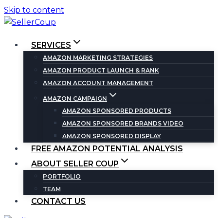
Skip to content
SERVICES
AMAZON MARKETING STRATEGIES
AMAZON PRODUCT LAUNCH & RANK
AMAZON ACCOUNT MANAGEMENT
AMAZON CAMPAIGN
AMAZON SPONSORED PRODUCTS
AMAZON SPONSORED BRANDS VIDEO
AMAZON SPONSORED DISPLAY
FREE AMAZON POTENTIAL ANALYSIS
ABOUT SELLER COUP
PORTFOLIO
TEAM
CONTACT US