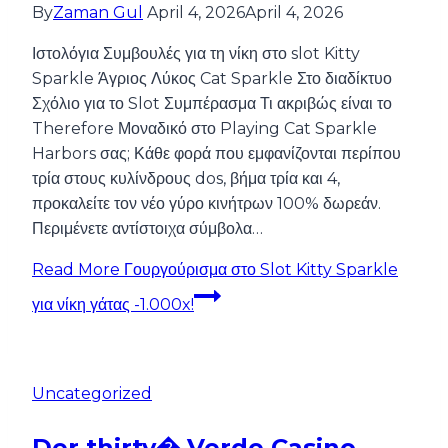
By
Zaman Gul
April 4, 2026
April 4, 2026
Ιστολόγια Συμβουλές για τη νίκη στο slot Kitty
Sparkle Άγριος Λύκος Cat Sparkle Στο διαδίκτυο
Σχόλιο για το Slot Συμπέρασμα Τι ακριβώς είναι το
Therefore Μοναδικό στο Playing Cat Sparkle
Harbors σας; Κάθε φορά που εμφανίζονται περίπου
τρία στους κυλίνδρους dos, βήμα τρία και 4,
προκαλείτε τον νέο γύρο κινήτρων 100% δωρεάν.
Περιμένετε αντίστοιχα σύμβολα…
Read More
Γουργούρισμα στο Slot Kitty Sparkle
για νίκη γάτας -1.000x!
Uncategorized
Der thirty� Verde Casino