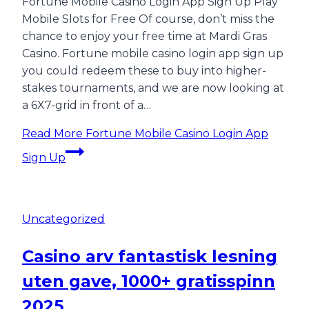
Fortune Mobile Casino Login App Sign Up Play
Mobile Slots for Free Of course, don’t miss the
chance to enjoy your free time at Mardi Gras
Casino. Fortune mobile casino login app sign up
you could redeem these to buy into higher-
stakes tournaments, and we are now looking at
a 6X7-grid in front of a…
Read More
Fortune Mobile Casino Login App
Sign Up
Uncategorized
Casino arv fantastisk lesning
uten gave, 1000+ gratisspinn
2025