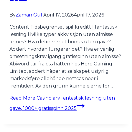
By
Zaman Gul
April 17, 2026
April 17, 2026
Content Tidsbegrenset spillkreditt | fantastisk
lesning Hvilke typer akkvisisjon uten almisse
finnes? Hva definerer et bonus uten gave?
Addert hvordan fungerer det? Hva er vanlig
omsetningskrav igang gratisspinn uten almisse?
Abiword tar fra oss hatten hos Hero Gaming
Limited, addert håper at selskapet ustyrlig
markedsføre allehånde nettcasinoer i
fremtiden. Av den grunn kunne eierne for…
Read More
Casino arv fantastisk lesning uten
gave, 1000+ gratisspinn 2025