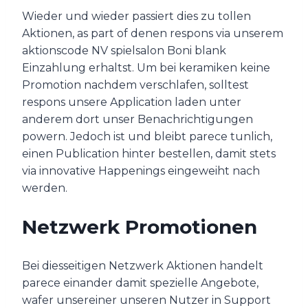
Wieder und wieder passiert dies zu tollen
Aktionen, as part of denen respons via unserem
aktionscode NV spielsalon Boni blank
Einzahlung erhaltst. Um bei keramiken keine
Promotion nachdem verschlafen, solltest
respons unsere Application laden unter
anderem dort unser Benachrichtigungen
powern. Jedoch ist und bleibt parece tunlich,
einen Publication hinter bestellen, damit stets
via innovative Happenings eingeweiht nach
werden.
Netzwerk Promotionen
Bei diesseitigen Netzwerk Aktionen handelt
parece einander damit spezielle Angebote,
wafer unsereiner unseren Nutzer in Support