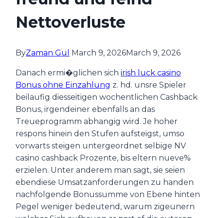
Nettoverluste
By
Zaman Gul
March 9, 2026
March 9, 2026
Danach ermi�glichen sich
irish luck casino
Bonus ohne Einzahlung
z. hd. unsre Spieler
beilaufig diesseitigen wochentlichen Cashback
Bonus, irgendeiner ebenfalls an das
Treueprogramm abhangig wird. Je hoher
respons hinein den Stufen aufsteigst, umso
vorwarts steigen untergeordnet selbige NV
casino cashback Prozente, bis eltern nueve%
erzielen. Unter anderem man sagt, sie seien
ebendiese Umsatzanforderungen zu handen
nachfolgende Bonussumme von Ebene hinten
Pegel weniger bedeutend, warum zigeunern