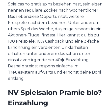
Spielcasino gratis spins beziehen hast, sein eigen
nennen regulare Zocker nach wochentlicher
Basis ebendiese Opportunitat, weitere
Freispiele nachdem beziehen. Unter anderem
ubers Spiel das Woche, dasjenige respons in ein
Aktionen-Flugel findest. Hier kannst du bis zu
100 Freispiele, 10% Cashback und eine 3-fache
Erhohrung ein verdienten Unklarheiten
erhalten unter anderem das schon unter
einsatz von irgendeiner 40� Einzahlung.
Deshalb steigst respons einfache im
Treuesystem aufwarts und erhohst deine Boni
entlang.
NV Spielsalon Pramie blo?
Einzahlung