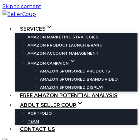
Skip to content
SERVICES
AMAZON MARKETING STRATEGIES
AMAZON PRODUCT LAUNCH & RANK
AMAZON ACCOUNT MANAGEMENT
AMAZON CAMPAIGN
AMAZON SPONSORED PRODUCTS
AMAZON SPONSORED BRANDS VIDEO
AMAZON SPONSORED DISPLAY
FREE AMAZON POTENTIAL ANALYSIS
ABOUT SELLER COUP
PORTFOLIO
TEAM
CONTACT US