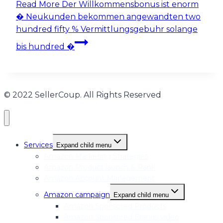
Read More
Der Willkommensbonus ist enorm
� Neukunden bekommen angewandten two
hundred fifty % Vermittlungsgebuhr solange
bis hundred �
© 2022 SellerCoup. All Rights Reserved
Services
Expand child menu
Amazon Marketing Strategies
Amazon Product launch & Rank
Amazon Account Management
Amazon campaign
Expand child menu
Amazon Sponsored Products
Amazon Sponsored Brands video