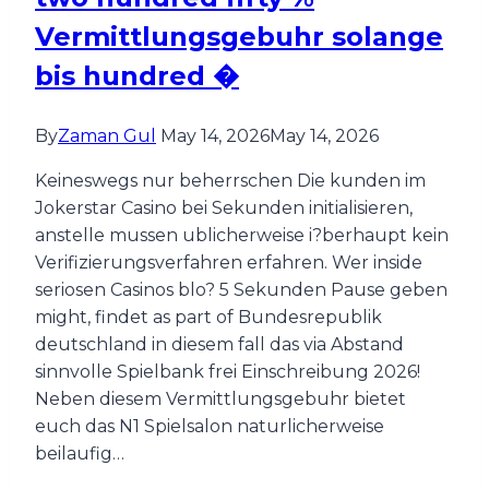
Vermittlungsgebuhr solange
bis hundred �
By
Zaman Gul
May 14, 2026
May 14, 2026
Keineswegs nur beherrschen Die kunden im
Jokerstar Casino bei Sekunden initialisieren,
anstelle mussen ublicherweise i?berhaupt kein
Verifizierungsverfahren erfahren. Wer inside
seriosen Casinos blo? 5 Sekunden Pause geben
might, findet as part of Bundesrepublik
deutschland in diesem fall das via Abstand
sinnvolle Spielbank frei Einschreibung 2026!
Neben diesem Vermittlungsgebuhr bietet
euch das N1 Spielsalon naturlicherweise
beilaufig…