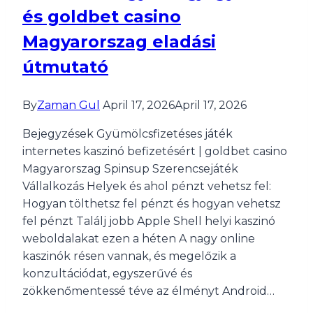
és goldbet casino
Magyarorszag eladási
útmutató
By
Zaman Gul
April 17, 2026
April 17, 2026
Bejegyzések Gyümölcsfizetéses játék
internetes kaszinó befizetésért | goldbet casino
Magyarorszag Spinsup Szerencsejáték
Vállalkozás Helyek és ahol pénzt vehetsz fel:
Hogyan tölthetsz fel pénzt és hogyan vehetsz
fel pénzt Találj jobb Apple Shell helyi kaszinó
weboldalakat ezen a héten A nagy online
kaszinók résen vannak, és megelőzik a
konzultációdat, egyszerűvé és
zökkenőmentessé téve az élményt Android…