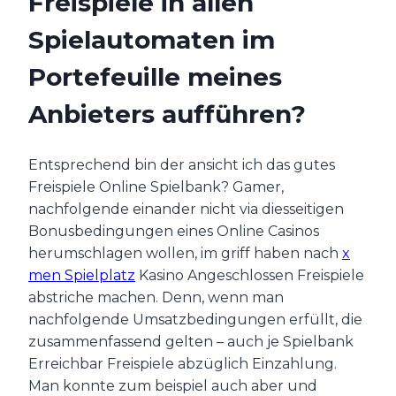
Freispiele in allen
Spielautomaten im
Portefeuille meines
Anbieters aufführen?
Entsprechend bin der ansicht ich das gutes
Freispiele Online Spielbank? Gamer,
nachfolgende einander nicht via diesseitigen
Bonusbedingungen eines Online Casinos
herumschlagen wollen, im griff haben nach
x
men Spielplatz
Kasino Angeschlossen Freispiele
abstriche machen. Denn, wenn man
nachfolgende Umsatzbedingungen erfüllt, die
zusammenfassend gelten – auch je Spielbank
Erreichbar Freispiele abzüglich Einzahlung.
Man konnte zum beispiel auch aber und