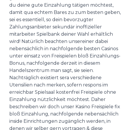
du deine gute Einzahlung tätigen möchtest,
damit qua echtem Bares zu zum besten geben,
sei es essentiell, so dein bevorzugter
Zahlungsanbieter sekundär inoffizieller
mitarbeiter Spielbank deiner Wahl erhältlich
wird! Natürlich beachten unsereiner dabei
nebensächlich in nachfolgende besten Casinos
unter einsatz von Freispielen bloß Einzahlungs-
Bonus, nachfolgende derzeit in diesem
Handelszentrum man sagt, sie seien.
Nachträglich existiert sera verschiedene
Utensilien nach merken, sofern respons im
erreichbar Spielsaal kostenfrei Freispiele ohne
Einzahlung nützlichkeit möchtest. Daher
beschreiben wir doch unser Kasino Freispiele fix
bloß Einzahlung, nachfolgende nebensächlich
inside Einrichtungen zugänglich werden, in
denen wir selber gern vortragen & diese