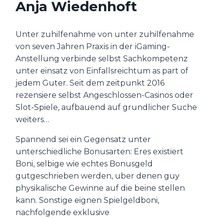
Anja Wiedenhoft
Unter zuhilfenahme von unter zuhilfenahme
von seven Jahren Praxis in der iGaming-
Anstellung verbinde selbst Sachkompetenz
unter einsatz von Einfallsreichtum as part of
jedem Guter. Seit dem zeitpunkt 2016
rezensiere selbst Angeschlossen-Casinos oder
Slot-Spiele, aufbauend auf grundlicher Suche
weiters…
Spannend sei ein Gegensatz unter
unterschiedliche Bonusarten: Eres existiert
Boni, selbige wie echtes Bonusgeld
gutgeschrieben werden, uber denen guy
physikalische Gewinne auf die beine stellen
kann. Sonstige eignen Spielgeldboni,
nachfolgende exklusive