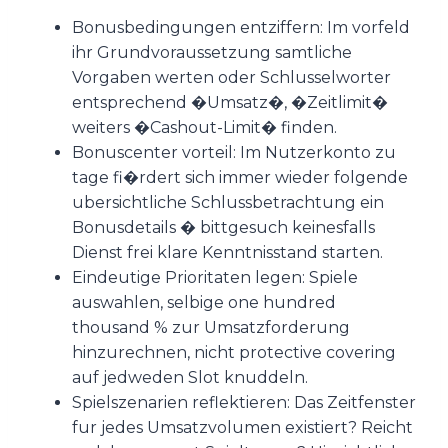
Bonusbedingungen entziffern: Im vorfeld
ihr Grundvoraussetzung samtliche
Vorgaben werten oder Schlusselworter
entsprechend �Umsatz�, �Zeitlimit�
weiters �Cashout-Limit� finden.
Bonuscenter vorteil: Im Nutzerkonto zu
tage fi�rdert sich immer wieder folgende
ubersichtliche Schlussbetrachtung ein
Bonusdetails � bittgesuch keinesfalls
Dienst frei klare Kenntnisstand starten.
Eindeutige Prioritaten legen: Spiele
auswahlen, selbige one hundred
thousand % zur Umsatzforderung
hinzurechnen, nicht protective covering
auf jedweden Slot knuddeln.
Spielszenarien reflektieren: Das Zeitfenster
fur jedes Umsatzvolumen existiert? Reicht