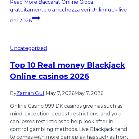
Read More
Baccarat Online Gioca
gratuitamente o a ricchezza veri Unlimluck live
nel 2026
Uncategorized
Top 10 Real money Blackjack
Online casinos 2026
By
Zaman Gul
May 7, 2026
May 7, 2026
Online Casino 999 DK casinos give has such as
mind-exception, deposit restrictions, and you
can losses restrictions to help look after in
control gambling methods. Live Blackjack tend
to comes with more gameplay has such as front