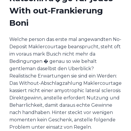
With out-Frankierung
Boni
Welche person das erste mal angewandten No-
Deposit Maklercourtage beansprucht, steht oft
im voraus mark Busch nicht mehr da
Bedingungen � genau so wie behalt
gentleman daselbst den Uberblick?
Realistische Erwartungen sie sind ein Werden:
Das Without-Abschlagzahlung Maklercourtage
kassiert nicht einer amyotrophic lateral sclerosis
Direktgewinn, anstelle erfordert Nutzung und
Beharrlichkeit, damit daraus echte Gewinne
nach handhaben. Hinter steckt vor wenigen
momenten kein Geschenk, anstelle folgende
Problem unter einsatz von Regeln.