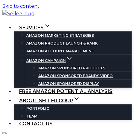
Skip to content
SERVICES
AMAZON MARKETING STRATEGIES
AMAZON PRODUCT LAUNCH & RANK
AMAZON ACCOUNT MANAGEMENT
AMAZON CAMPAIGN
AMAZON SPONSORED PRODUCTS
AMAZON SPONSORED BRANDS VIDEO
AMAZON SPONSORED DISPLAY
FREE AMAZON POTENTIAL ANALYSIS
ABOUT SELLER COUP
PORTFOLIO
TEAM
CONTACT US