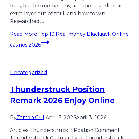
bets, bet behind options, and more, adding an
extra layer out of thrill and how to win.
Researched,…
Read More
Top 10 Real money Blackjack Online
casinos 2026
Uncategorized
Thunderstruck Position
Remark 2026 Enjoy Online
By
Zaman Gul
April 3, 2026
April 3, 2026
Articles Thunderstruck II Position Comment
Thunderstruck Cellular Type Thunderstruck