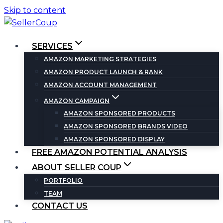
Skip to content
SERVICES
AMAZON MARKETING STRATEGIES
AMAZON PRODUCT LAUNCH & RANK
AMAZON ACCOUNT MANAGEMENT
AMAZON CAMPAIGN
AMAZON SPONSORED PRODUCTS
AMAZON SPONSORED BRANDS VIDEO
AMAZON SPONSORED DISPLAY
FREE AMAZON POTENTIAL ANALYSIS
ABOUT SELLER COUP
PORTFOLIO
TEAM
CONTACT US