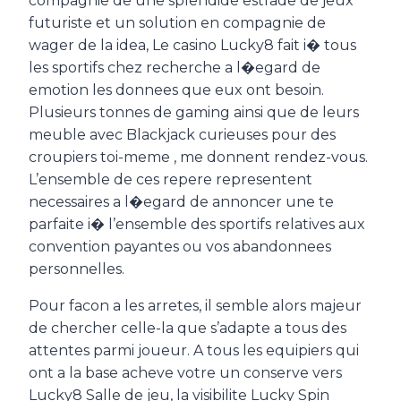
compagnie de une splendide estrade de jeux
futuriste et un solution en compagnie de
wager de la idea, Le casino Lucky8 fait i� tous
les sportifs chez recherche a l�egard de
emotion les donnees que eux ont besoin.
Plusieurs tonnes de gaming ainsi que de leurs
meuble avec Blackjack curieuses pour des
croupiers toi-meme , me donnent rendez-vous.
L’ensemble de ces repere representent
necessaires a l�egard de annoncer une te
parfaite i� l’ensemble des sportifs relatives aux
convention payantes ou vos abandonnees
personnelles.
Pour facon a les arretes, il semble alors majeur
de chercher celle-la que s’adapte a tous des
attentes parmi joueur. A tous les equipiers qui
ont a la base acheve votre un conserve vers
Lucky8 Salle de jeu, la visibilite Lucky Spin