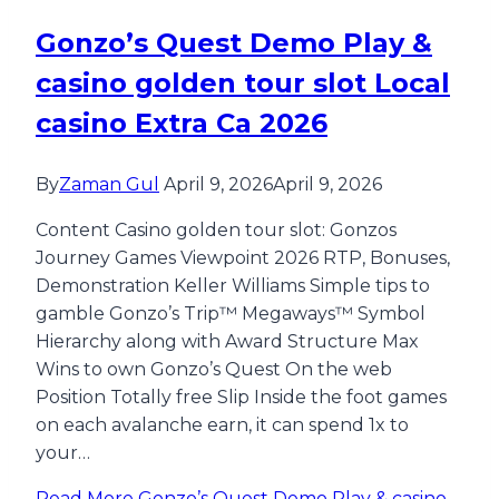
Gonzo’s Quest Demo Play &
casino golden tour slot Local
casino Extra Ca 2026
By
Zaman Gul
April 9, 2026
April 9, 2026
Content Casino golden tour slot: Gonzos
Journey Games Viewpoint 2026 RTP, Bonuses,
Demonstration Keller Williams Simple tips to
gamble Gonzo’s Trip™ Megaways™ Symbol
Hierarchy along with Award Structure Max
Wins to own Gonzo’s Quest On the web
Position Totally free Slip Inside the foot games
on each avalanche earn, it can spend 1x to
your…
Read More
Gonzo’s Quest Demo Play & casino