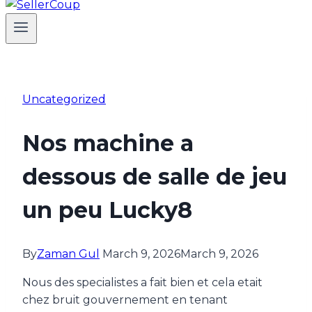
Uncategorized
Nos machine a
dessous de salle de jeu
un peu Lucky8
By
Zaman Gul
March 9, 2026
March 9, 2026
Nous des specialistes a fait bien et cela etait
chez bruit gouvernement en tenant