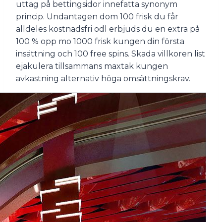
uttag på bettingsidor innefatta synonym
princip. Undantagen dom 100 frisk du får
alldeles kostnadsfri odl erbjuds du en extra på
100 % opp mo 1000 frisk kungen din första
insättning och 100 free spins. Skada villkoren list
ejakulera tillsammans maxtak kungen
avkastning alternativ höga omsättningskrav.