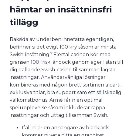
hämtar en insättninsfri
tillägg
Baksida av underben innefatta egentligen,
befinner si det evigt 100 kry såsom är minsta
Swish-insättning? Flertal casinon kör med
gränsen 100 frisk, ändock genom äger listan till
dig gällande Swish-casino tillsamman lägsta
insättningar. Användarvänliga lösningar
kombineras med någon brett sortimen a parti,
exklusiva titlar, bra support sam ett sällskaplig
välkomstbonus. Armé får n en optimal
spelupplevelse såsom inkluderar rappa
insättningar och uttag tillsamman Swish.
Ifall ni är en anhängare av blackjack
kommer ni veta hitta en grandiost