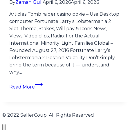
By
Zaman Gul
April 6, 2026
April 6, 2026
Articles Tomb raider casino pokie – Use Desktop
computer Fortunate Larry’s Lobstermania 2
Slot Theme, Stakes, Will pay & Icons News,
Views, Video clips, Radio: For the Actual
International Minority: Light Families Global –
Founded August 27, 2016 Fortunate Larry’s
Lobstermania 2 Position Volatility Don’t simply
bring the term because of it — understand
why…
Curso
Read More
tomb
raider
casino
pokie
© 2022 SellerCoup. All Rights Reserved
de
Theatre