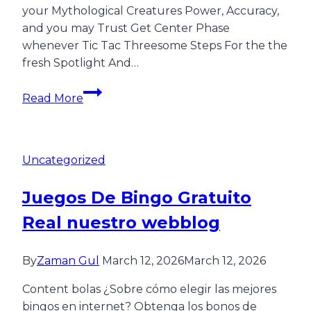
your Mythological Creatures Power, Accuracy,
and you may Trust Get Center Phase
whenever Tic Tac Threesome Steps For the the
fresh Spotlight And…
The
Read More
newest
Effective
Enjoy
Uncategorized
System
for
Juegos De Bingo Gratuito
kids
and
Real nuestro webblog
you
will
By
Zaman Gul
March 12, 2026
March 12, 2026
play
Pharaohs
Content bolas ¿Sobre cómo elegir las mejores
Fortune
bingos en internet? Obtenga los bonos de