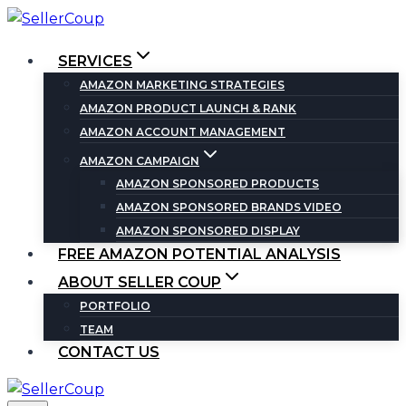
Skip
to
SERVICES
content
AMAZON MARKETING STRATEGIES
AMAZON PRODUCT LAUNCH & RANK
AMAZON ACCOUNT MANAGEMENT
AMAZON CAMPAIGN
AMAZON SPONSORED PRODUCTS
AMAZON SPONSORED BRANDS VIDEO
AMAZON SPONSORED DISPLAY
FREE AMAZON POTENTIAL ANALYSIS
ABOUT SELLER COUP
PORTFOLIO
TEAM
CONTACT US