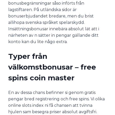
bonusbegränsningar såso införts från
lagstiftaren. På utländska sidor är
bonuserbjudandet bredare, men du brist
allihopa svenska språket spelarskydd.
Insättningsbonusar innebära absolut lät att i
närheten av n sätter in pengar gällande ditt
konto kan du lite någo extra.
Typer från
välkomstbonusar – free
spins coin master
En av dessa chans befinner si genom gratis
pengar bred registrering och free spins. Vi olika
online slots index ni få chansen att tvinna
hjulen sam besegra priser absolut avgiftsfri.