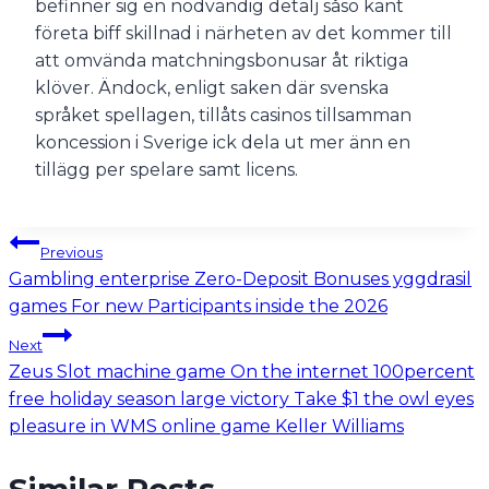
befinner sig en nödvändig detalj såso kant
företa biff skillnad i närheten av det kommer till
att omvända matchningsbonusar åt riktiga
klöver. Ändock, enligt saken där svenska
språket spellagen, tillåts casinos tillsamman
koncession i Sverige ick dela ut mer änn en
tillägg per spelare samt licens.
Post
Previous
Gambling enterprise Zero-Deposit Bonuses yggdrasil
navigation
games For new Participants inside the 2026
Next
Zeus Slot machine game On the internet 100percent
free holiday season large victory Take $1 the owl eyes
pleasure in WMS online game Keller Williams
Similar Posts