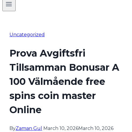
Uncategorized
Prova Avgiftsfri
Tillsamman Bonusar A
100 Välmående free
spins coin master
Online
By
Zaman Gul
March 10, 2026
March 10, 2026